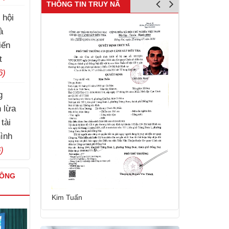
THÔNG TIN TRUY NÃ
 hội
à
iến
t
6)
g
Lý Nam Hùng
h lừa
tài
hình
)
CÔNG
Kim Tuấn