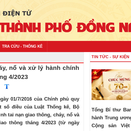
TRA CỨU - THỐNG KÊ
TIN TỨC - SỰ KIỆN
áy, nổ và xử lý hành chính
áng 4/2023
gày 01/7/2016 của Chính phủ quy
t số điều của Luật Thống kê, Bộ
Tổng Bí thư Ba
nh tai nạn giao thông, cháy, nổ và
hành Trung ươn
iao thông tháng 4/2023 (từ ngày
Cộng sản Việ