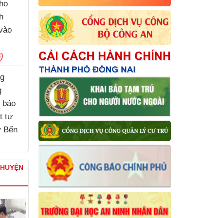
ho
h
vào
)
ng
g
, bảo
t tự
ợ Bến
)
CHUYỆN