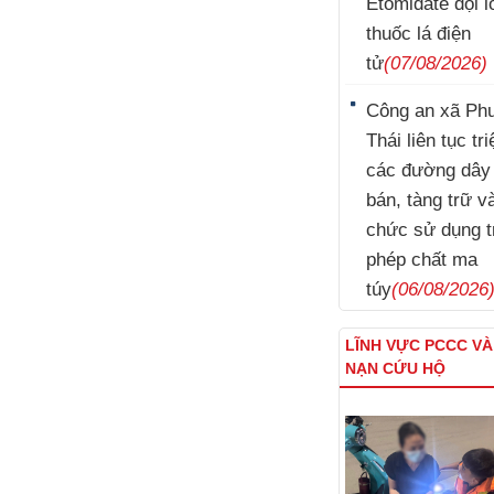
Etomidate đội l
thuốc lá điện
tử
(07/08/2026)
Công an xã Ph
Thái liên tục tr
các đường dây
bán, tàng trữ v
chức sử dụng t
phép chất ma
túy
(06/08/2026
LĨNH VỰC PCCC V
NẠN CỨU HỘ