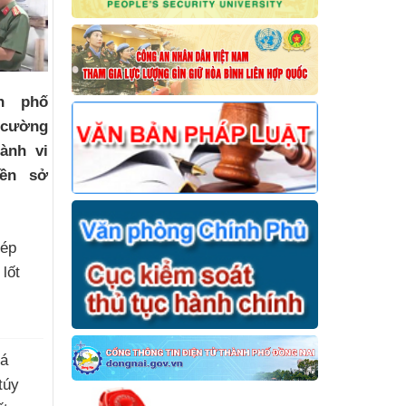
h phố
 cường
ành vi
ền sở
hép
 lốt
há
túy