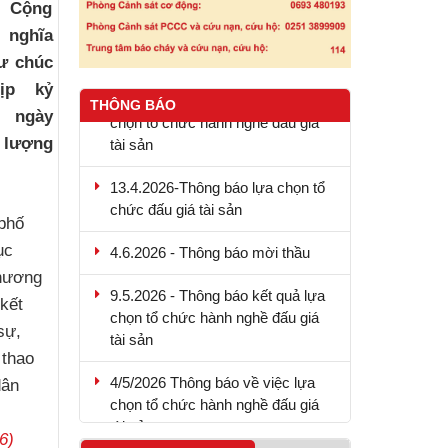
c Cộng
 nghĩa
ư chúc
20.4.2026 - Thông báo kết quả lựa
ịp kỷ
THÔNG BÁO
chọn tổ chức hành nghề đấu giá
 ngày
tài sản
c lượng
13.4.2026-Thông báo lựa chọn tổ
chức đấu giá tài sản
phố
4.6.2026 - Thông báo mời thầu
ục
chương
9.5.2026 - Thông báo kết quả lựa
chọn tổ chức hành nghề đấu giá
kết
tài sản
sự,
 thao
4/5/2026 Thông báo về việc lựa
dân
chọn tổ chức hành nghề đấu giá
tài sản
6)