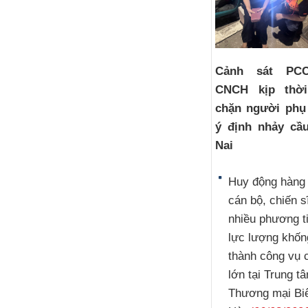
Cảnh sát PC
CNCH kịp thờ
chặn người phụ
ý định nhảy cầ
Nai
Huy động hàng
cán bộ, chiến s
nhiều phương t
lực lượng khốn
thành công vụ 
lớn tại Trung t
Thương mại Bi