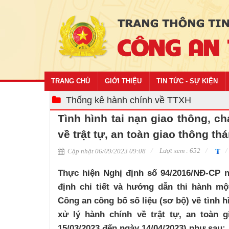
TRANG CHỦ
GIỚI THIỆU
TIN TỨC - SỰ KIỆN
Thống kê hành chính về TTXH
Tình hình tai nạn giao thông, ch
về trật tự, an toàn giao thông th
Lượt xem : 652
Cập nhật 06/09/2023 09:08
Thực hiện Nghị định số 94/2016/NĐ-CP n
định chi tiết và hướng dẫn thi hành mộ
Công an công bố số liệu (sơ bộ) về tình hì
xử lý hành chính về trật tự, an toàn g
15/03/2023 đến ngày 14/04/2023) như sau: