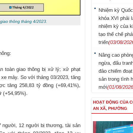
Nhiệm kỳ Quốc
khóa XVI phải l
n giao thông tháng 4/2023.
nhiệm kỳ của k
tạo thể chế phá
triển
(03/08/202
thông:
Nâng cao phòn
ngừa, đấu tran
n toàn giao thông bị xử lý; xử phạt
đảo chiếm đoạt 
, xe máy. So với tháng 03/2023, tăng
sản trong tình 
ược tăng 258,83 tỷ đồng (+69,41%),
mới
(01/08/2026
iữ (+54,95%).
HOẠT ĐỘNG CỦA 
Nguyễn Sinh Dưỡng
AN XÃ, PHƯỜNG
người, 12 người bị thương, tài sản