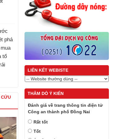
ốt
ước
iệt phá
 mua
à tổ
rái
LIÊN KẾT WEBISTE
)
THĂM DÒ Ý KIẾN
À CỨU
Đánh giá về trang thông tin điện tử
Công an thành phố Đồng Nai
Rất tốt
Tốt