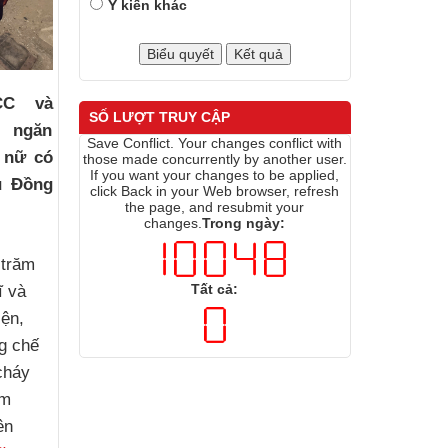
Ý kiến khác
CC và
SỐ LƯỢT TRUY CẬP
i ngăn
Save Conflict. Your changes conflict with
 nữ có
those made concurrently by another user.
If you want your changes to be applied,
u Đồng
click Back in your Web browser, refresh
the page, and resubmit your
changes.
Trong ngày:
 trăm
Tất cả:
ĩ và
iện,
g chế
cháy
âm
ên