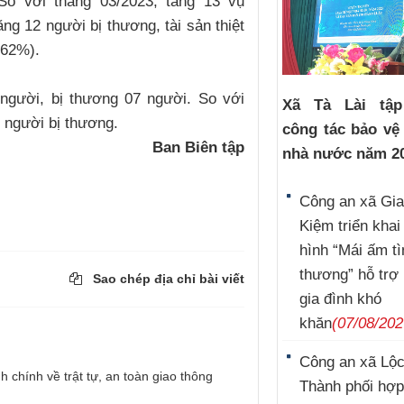
 So với tháng 03/2023, tăng 13 vụ
ng 12 người bị thương, tài sản thiệt
,62%).
 người, bị thương 07 người. So với
Xã Tà Lài tậ
 người bị thương.
công tác bảo vệ
Ban Biên tập
nhà nước năm 2
Công an xã Gi
Kiệm triển kha
hình “Mái ấm tì
thương” hỗ trợ
Sao chép địa chỉ bài viết
gia đình khó
khăn
(07/08/202
Công an xã Lộ
h chính về trật tự, an toàn giao thông
Thành phối hợp