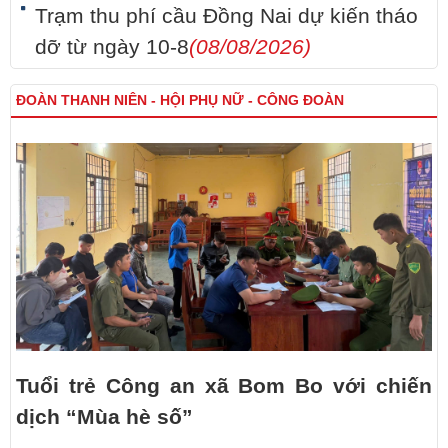
Trạm thu phí cầu Đồng Nai dự kiến tháo
dỡ từ ngày 10-8
(08/08/2026)
ĐOÀN THANH NIÊN - HỘI PHỤ NỮ - CÔNG ĐOÀN
Tuổi trẻ Công an xã Bom Bo với chiến
dịch “Mùa hè số”