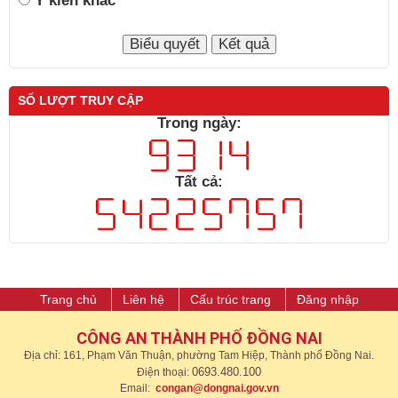
Ý kiến khác
SỐ LƯỢT TRUY CẬP
Trong ngày:
Tất cả:
Trang chủ
Liên hệ
Cấu trúc trang
Đăng nhập
CÔNG AN THÀNH PHỐ ĐỒNG NAI
Địa chỉ: 161, Phạm Văn Thuận, phường Tam Hiệp, Thành phố Đồng Nai.
0693.480.100
Điện thoại:
Email:
congan@dongnai.gov.vn