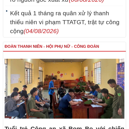
Kết quả 1 tháng ra quân xử lý thanh
thiếu niên vi phạm TTATGT, trật tự công
cộng
(04/08/2026)
ĐOÀN THANH NIÊN - HỘI PHỤ NỮ - CÔNG ĐOÀN
Tuổi trẻ Công an xã Bom Bo với chiến