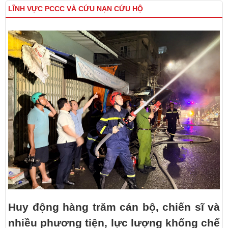
LĨNH VỰC PCCC VÀ CỨU NẠN CỨU HỘ
Huy động hàng trăm cán bộ, chiến sĩ và
nhiều phương tiện, lực lượng khống chế