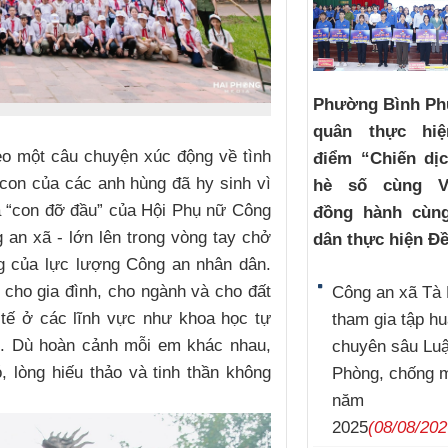
Phường Bình Ph
quân thực hi
o một câu chuyện xúc động về tình
điểm “Chiến dị
 con của các anh hùng đã hy sinh vì
hè số cùng V
à “con đỡ đầu” của Hội Phụ nữ Công
đồng hành cùn
 an xã - lớn lên trong vòng tay chở
dân thực hiện Đề
ng của lực lượng Công an nhân dân.
cho gia đình, cho ngành và cho đất
Công an xã Tà 
 tế ở các lĩnh vực như khoa học tự
tham gia tập h
ật. Dù hoàn cảnh mỗi em khác nhau,
chuyên sâu Luậ
 lòng hiếu thảo và tinh thần không
Phòng, chống 
năm
2025
(08/08/202