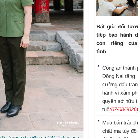
Bắt giữ đối tượ
tiếp bạo hành 
con riêng củ
tình
Công an thành 
Đồng Nai tăng
cường đấu tran
hành vi xâm p
quyền sở hữu t
tuệ
(07/08/2026
Mua bán trái p
chất ma túy đội
 X03, Trưởng Ban Phụ nữ CAND chụp ảnh