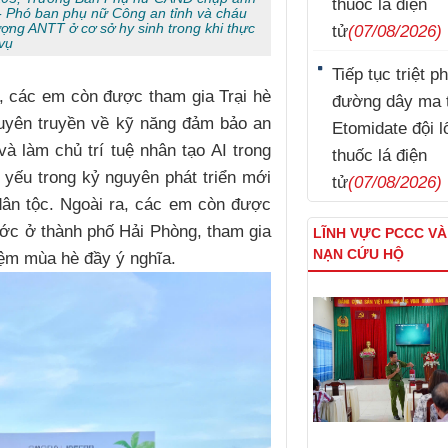
thuốc lá điện
- Phó ban phụ nữ Công an tỉnh và cháu
ượng ANTT ở cơ sở hy sinh trong khi thực
tử
(07/08/2026)
vụ
Tiếp tục triệt p
, các em còn được tham gia Trại hè
đường dây ma 
tuyên truyền về kỹ năng đảm bảo an
Etomidate đội l
à làm chủ trí tuệ nhân tạo AI trong
thuốc lá điện
t yếu trong kỷ nguyên phát triển mới
tử
(07/08/2026)
ân tộc. Ngoài ra, các em còn được
ước ở thành phố Hải Phòng, tham gia
LĨNH VỰC PCCC V
NẠN CỨU HỘ
iệm mùa hè đầy ý nghĩa.