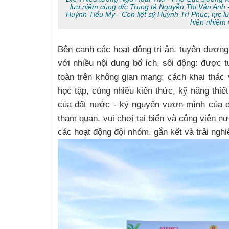
lưu niệm cùng đ/c Trung tá Nguyễn Thị Vân Anh 
Huỳnh Tiểu My - Con liệt sỹ Huỳnh Trí Phúc, lực l
hiện nhiệm 
Bên cạnh các hoạt động tri ân, tuyên dương
với nhiều nội dung bổ ích, sôi động: được 
toàn trên không gian mạng; cách khai thác v
học tập, cùng nhiều kiến thức, kỹ năng thiế
của đất nước - kỷ nguyên vươn mình của d
tham quan, vui chơi tại biển và công viên n
các hoạt động đội nhóm, gắn kết và trải ngh