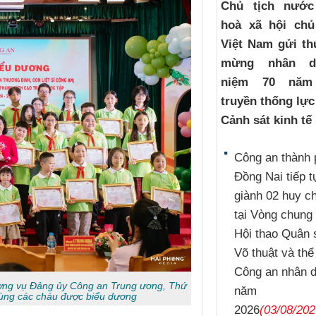
Chủ tịch nướ
hoà xã hội chủ
Việt Nam gửi th
mừng nhân d
niệm 70 năm
truyền thống lự
Cảnh sát kinh tế
Công an thành 
Đồng Nai tiếp t
giành 02 huy 
tại Vòng chung 
Hội thao Quân 
Võ thuật và thể
Công an nhân 
ờng vụ Đảng ủy Công an Trung ương, Thứ
năm
ùng các cháu được biểu dương
2026
(03/08/202