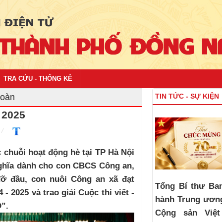
TRA CỨU - THỐNG KÊ
đoàn
TIN TỨC - SỰ KIỆN
 2025
 chuỗi hoạt động hè tại TP Hà Nội
nghĩa dành cho con CBCS Công an,
đỡ đầu, con nuôi Công an xã đạt
Tổng Bí thư Ba
- 2025 và trao giải Cuộc thi viết -
hành Trung ươn
”.
Cộng sản Việ