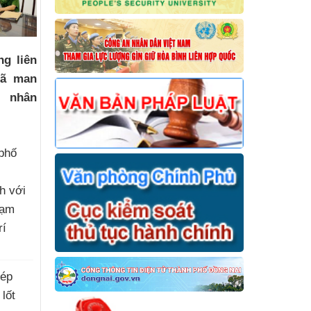
ng liên
dã man
a nhân
phố
h với
hạm
rí
)
hép
 lốt