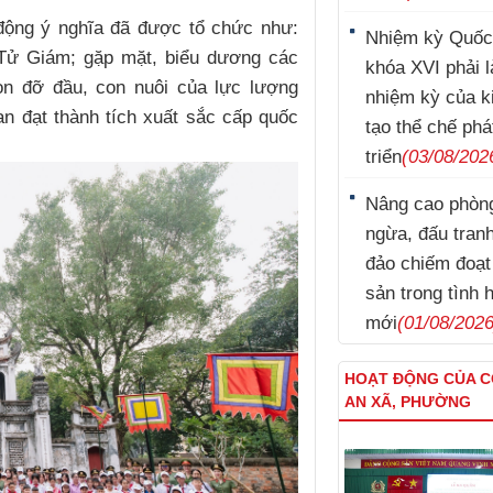
 động ý nghĩa đã được tổ chức như:
Nhiệm kỳ Quốc
Tử Giám; gặp mặt, biểu dương các
khóa XVI phải l
con đỡ đầu, con nuôi của lực lượng
nhiệm kỳ của k
n đạt thành tích xuất sắc cấp quốc
tạo thể chế phá
triển
(03/08/202
Nâng cao phòn
ngừa, đấu tran
đảo chiếm đoạt 
sản trong tình 
mới
(01/08/2026
HOẠT ĐỘNG CỦA 
AN XÃ, PHƯỜNG
Nguyễn Thái Cung
Trương Minh Tuấn