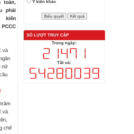
Ý kiến khác
 toàn,
u phải
ị kiến
ề PCCC
SỐ LƯỢT TRUY CẬP
Trong ngày:
 và
 ngăn
Tất cả:
ụ nữ
 cầu
)
 trăm
ĩ và
iện,
g chế