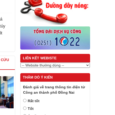
há
túy
ốt
LIÊN KẾT WEBISTE
À CỨU
THĂM DÒ Ý KIẾN
Đánh giá về trang thông tin điện tử
Công an thành phố Đồng Nai
Rất tốt
Tốt