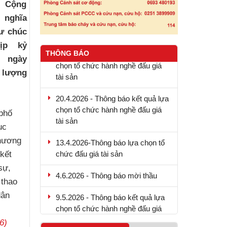
c Cộng
 nghĩa
ư chúc
4/5/2026 Thông báo về việc lựa
ịp kỷ
chọn tổ chức hành nghề đấu giá
THÔNG BÁO
 ngày
tài sản
c lượng
20.4.2026 - Thông báo kết quả lựa
chọn tổ chức hành nghề đấu giá
tài sản
phố
ục
13.4.2026-Thông báo lựa chọn tổ
chức đấu giá tài sản
chương
kết
4.6.2026 - Thông báo mời thầu
sự,
 thao
9.5.2026 - Thông báo kết quả lựa
chọn tổ chức hành nghề đấu giá
dân
tài sản
6)