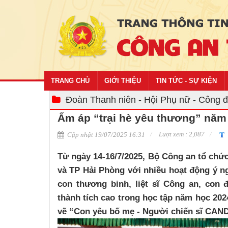
TRANG CHỦ
GIỚI THIỆU
TIN TỨC - SỰ KIỆN
Đoàn Thanh niên - Hội Phụ nữ - Công 
Ấm áp “trại hè yêu thương” năm
Lượt xem : 2,087
Cập nhật 19/07/2025 16:31
Từ ngày 14-16/7/2025, Bộ Công an tổ chức
và TP Hải Phòng với nhiều hoạt động ý 
con thương binh, liệt sĩ Công an, con 
thành tích cao trong học tập năm học 2024 
vẽ “Con yêu bố mẹ - Người chiến sĩ CAND