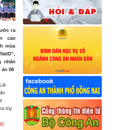
ước ra
ện cao
ch mùa
NeID”,
g nhân
 án 06
Lài
uấn
t
ma túy
6)