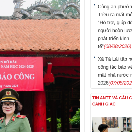
Công an phườn
Triều ra mắt m
“Hỗ trợ, giúp đ
người hoàn lư
phát triển kinh
tế”
(08/08/2026)
Xã Tà Lài tập 
công tác bảo vệ
mật nhà nước 
2026
(07/08/202
TIN ANTT VÀ CÂU 
CẢNH GIÁC