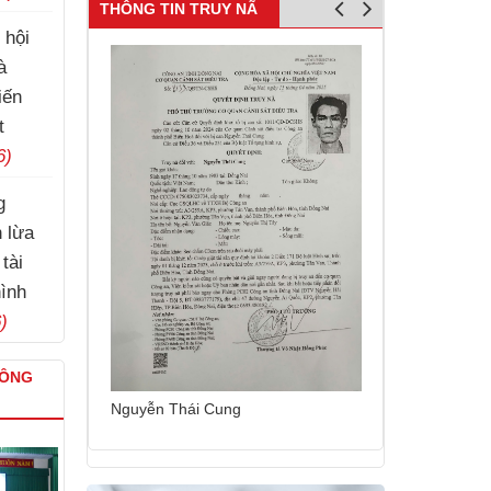
THÔNG TIN TRUY NÃ
 hội
à
iến
t
6)
g
h lừa
tài
hình
)
CÔNG
Nguyễn Sinh Dưỡng
Kim Tuấn