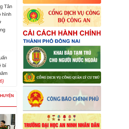
g Tân
ô hình
ỡ
ơng
huấn
 bí
năm
6)
CHUYỆN