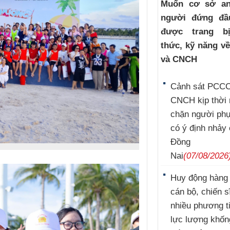
Muốn cơ sở an
người đứng đầ
được trang b
thức, kỹ năng v
và CNCH
Cảnh sát PCCC
CNCH kịp thời
chặn người ph
có ý định nhảy
Đồng
Nai
(07/08/2026
Huy động hàng
cán bộ, chiến s
nhiều phương t
lực lượng khốn