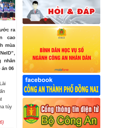
ước ra
ện cao
ch mùa
NeID”,
g nhân
 án 06
Lài
uấn
t
ma túy
6)