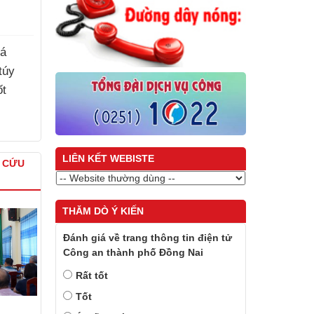
há
túy
ốt
LIÊN KẾT WEBISTE
À CỨU
THĂM DÒ Ý KIẾN
Đánh giá về trang thông tin điện tử
Công an thành phố Đồng Nai
Rất tốt
Tốt