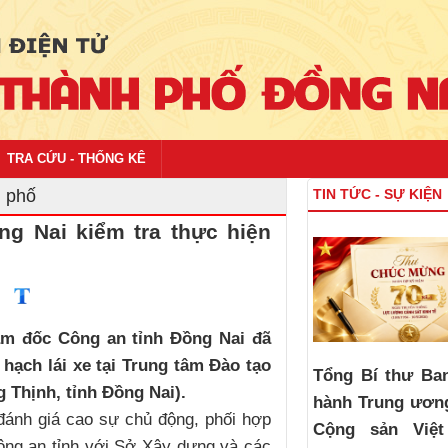
TRA CỨU - THỐNG KÊ
h phố
TIN TỨC - SỰ KIỆN
g Nai kiểm tra thực hiện
ám đốc Công an tỉnh Đồng Nai đã
 hạch lái xe tại Trung tâm Đào tạo
Tổng Bí thư Ba
g Thịnh, tỉnh Đồng Nai).
hành Trung ươn
đánh giá cao sự chủ động, phối hợp
Cộng sản Việ
ông an tỉnh với Sở Xây dựng và các