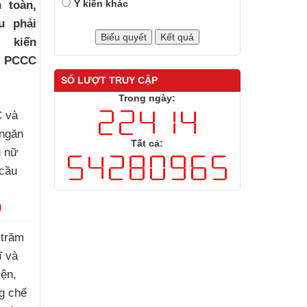
Ý kiến khác
 toàn,
u phải
ị kiến
ề PCCC
SỐ LƯỢT TRUY CẬP
Trong ngày:
 và
 ngăn
Tất cả:
ụ nữ
 cầu
)
 trăm
ĩ và
iện,
g chế