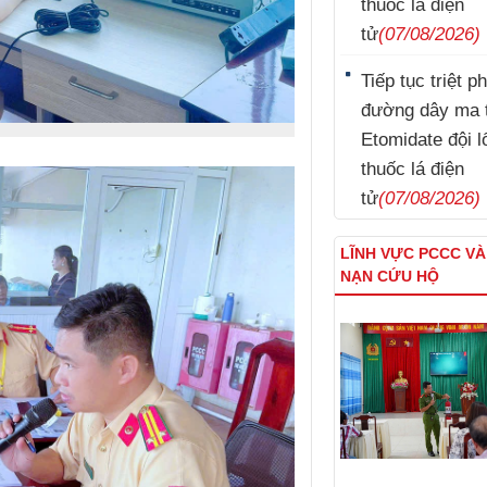
thuốc lá điện
tử
(07/08/2026)
Tiếp tục triệt p
đường dây ma 
Etomidate đội l
thuốc lá điện
tử
(07/08/2026)
LĨNH VỰC PCCC V
NẠN CỨU HỘ