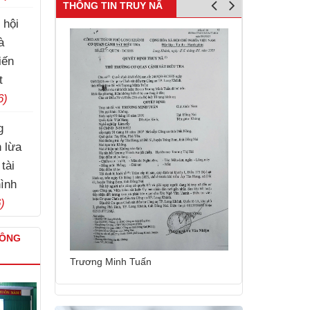
THÔNG TIN TRUY NÃ
 hội
à
iến
t
6)
g
h lừa
tài
hình
)
CÔNG
Nguyễn Thái Cung
Trương Minh Tuấn