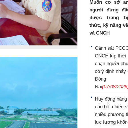
Muốn cơ sở an
người đứng đầ
được trang b
thức, kỹ năng v
và CNCH
Cảnh sát PCCC
CNCH kịp thời
chặn người ph
có ý định nhảy
Đồng
Nai
(07/08/2026
Huy động hàng
cán bộ, chiến s
nhiều phương t
lực lượng khốn