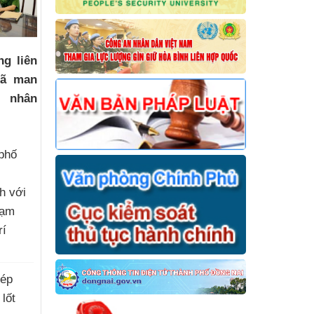
ng liên
dã man
a nhân
phố
h với
hạm
rí
)
hép
 lốt