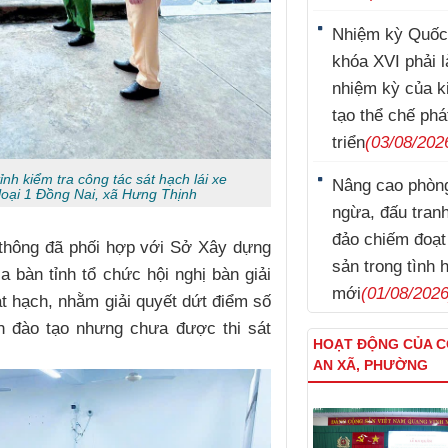
Nhiệm kỳ Quốc
khóa XVI phải l
nhiệm kỳ của k
tạo thể chế phá
triển
(03/08/202
nh kiểm tra công tác sát hạch lái xe
Nâng cao phòn
 loại 1 Đồng Nai, xã Hưng Thịnh
Lý Nam Hùng
ngừa, đấu tran
đảo chiếm đoạt 
 thông đã phối hợp với Sở Xây dựng
sản trong tình 
ịa bàn tỉnh tổ chức hội nghị bàn giải
mới
(01/08/2026
t hạch, nhằm giải quyết dứt điểm số
h đào tạo nhưng chưa được thi sát
HOẠT ĐỘNG CỦA 
AN XÃ, PHƯỜNG
Kim Tuấn