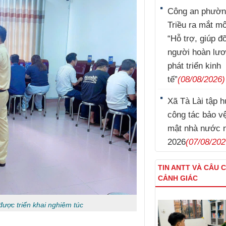
Công an phườn
Triều ra mắt m
“Hỗ trợ, giúp đ
người hoàn lư
phát triển kinh
tế”
(08/08/2026)
Xã Tà Lài tập 
công tác bảo vệ
mật nhà nước 
2026
(07/08/202
TIN ANTT VÀ CÂU 
CẢNH GIÁC
 được triển khai nghiêm túc