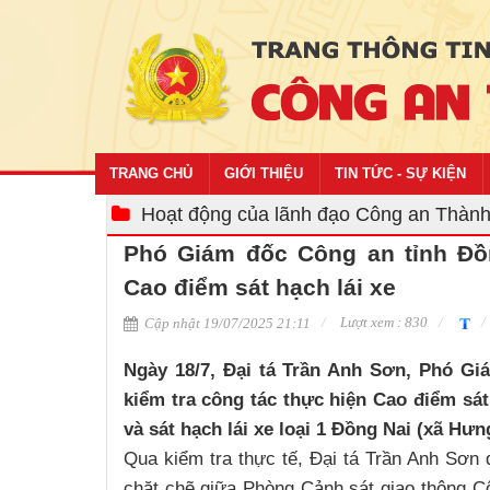
TRANG CHỦ
GIỚI THIỆU
TIN TỨC - SỰ KIỆN
Hoạt động của lãnh đạo Công an Thàn
Phó Giám đốc Công an tỉnh Đồn
Cao điểm sát hạch lái xe
Lượt xem : 830
Cập nhật 19/07/2025 21:11
Ngày 18/7, Đại tá Trần Anh Sơn, Phó Gi
kiểm tra công tác thực hiện Cao điểm sát
và sát hạch lái xe loại 1 Đồng Nai (xã Hưn
Qua kiểm tra thực tế, Đại tá Trần Anh Sơn 
chặt chẽ giữa Phòng Cảnh sát giao thông C