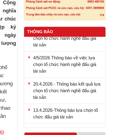
c Cộng
 nghĩa
ư chúc
9.5.2026 - Thông báo kết quả lựa
ịp kỷ
chọn tổ chức hành nghề đấu giá
THÔNG BÁO
 ngày
tài sản
c lượng
4/5/2026 Thông báo về việc lựa
chọn tổ chức hành nghề đấu giá
tài sản
phố
ục
20.4.2026 - Thông báo kết quả lựa
chọn tổ chức hành nghề đấu giá
chương
tài sản
kết
sự,
13.4.2026-Thông báo lựa chọn tổ
 thao
chức đấu giá tài sản
dân
4.6.2026 - Thông báo mời thầu
6)