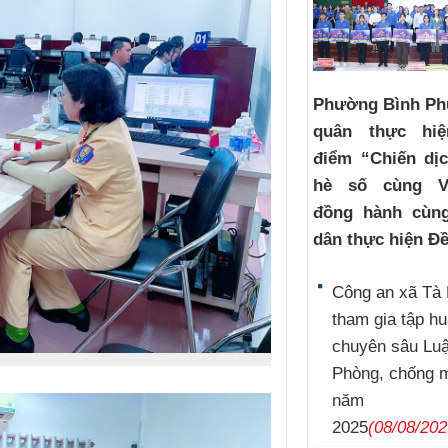
Phường Bình Ph
quân thực hi
điểm “Chiến dị
hè số cùng V
đồng hành cùn
dân thực hiện Đề
Công an xã Tà 
tham gia tập h
chuyên sâu Luậ
Phòng, chống 
năm
2025
(08/08/202