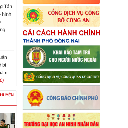
g Tân
ô hình
ỡ
ơng
huấn
 bí
năm
6)
CHUYỆN