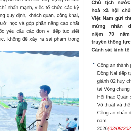
Chủ tịch nướ
 chí nhấn mạnh, việc tổ chức các kỳ
hoà xã hội chủ
ng quy định, khách quan, công khai,
Việt Nam gửi th
ười học và góp phần nâng cao chất
mừng nhân d
c yêu cầu các đơn vị tiếp tục siết
niệm 70 năm
ực, không để xảy ra sai phạm trong
truyền thống lự
Cảnh sát kinh tế
Công an thành 
Đồng Nai tiếp t
giành 02 huy 
tại Vòng chung 
Hội thao Quân 
Võ thuật và thể
Công an nhân 
năm
2026
(03/08/202