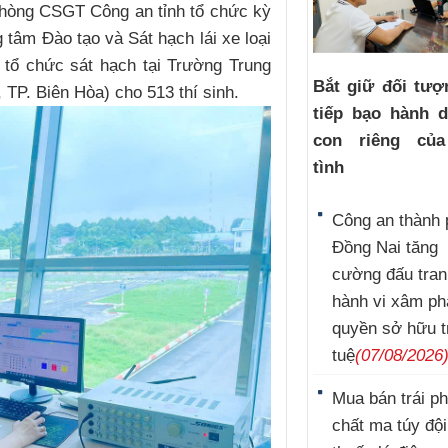
Phòng CSGT Công an tỉnh tổ chức kỳ
ng tâm Đào tạo và Sát hạch lái xe loại
c tổ chức sát hạch tại Trường Trung
Bắt giữ đối tượ
 TP. Biên Hòa) cho 513 thí sinh.
tiếp bạo hành 
con riêng củ
tình
Công an thành 
Đồng Nai tăng
cường đấu tran
hành vi xâm p
quyền sở hữu t
tuệ
(07/08/2026
Mua bán trái p
chất ma túy đội