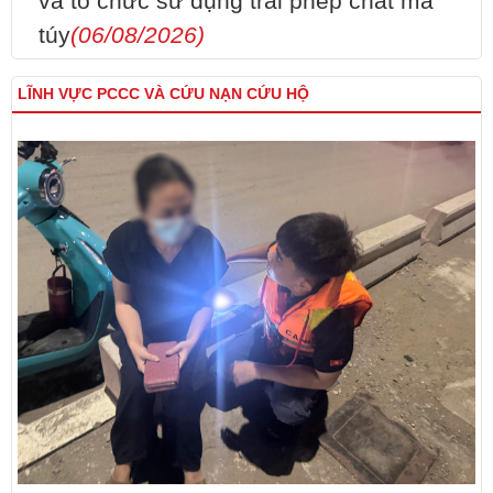
và tổ chức sử dụng trái phép chất ma
túy
(06/08/2026)
LĨNH VỰC PCCC VÀ CỨU NẠN CỨU HỘ