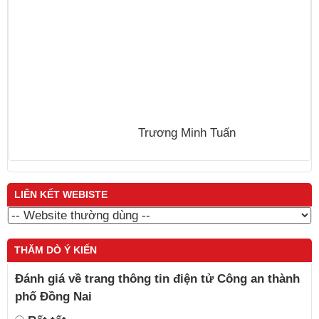
N
Trương Minh Tuấn
LIÊN KẾT WEBISTE
THĂM DÒ Ý KIẾN
Đánh giá về trang thông tin điện tử Công an thành
phố Đồng Nai