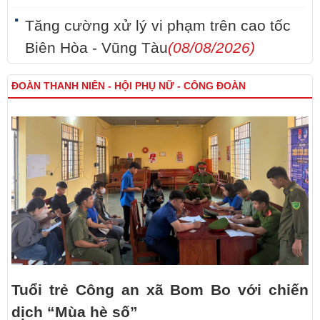
Tăng cường xử lý vi phạm trên cao tốc
Biên Hòa - Vũng Tàu
(08/08/2026)
ĐOÀN THANH NIÊN - HỘI PHỤ NỮ - CÔNG ĐOÀN
Tuổi trẻ Công an xã Bom Bo với chiến
dịch “Mùa hè số”