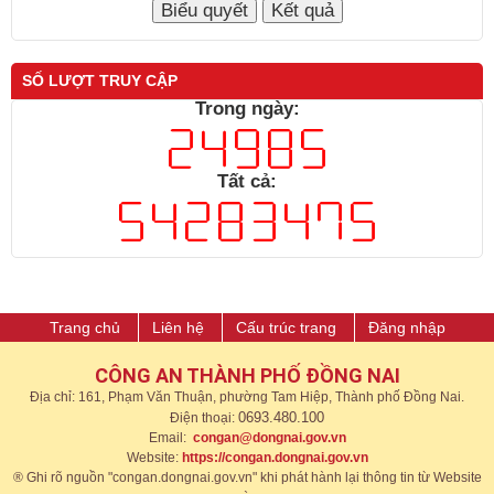
SỐ LƯỢT TRUY CẬP
Trong ngày:
Tất cả:
Trang chủ
Liên hệ
Cấu trúc trang
Đăng nhập
CÔNG AN THÀNH PHỐ ĐỒNG NAI
Địa chỉ: 161, Phạm Văn Thuận, phường Tam Hiệp, Thành phố Đồng Nai.
0693.480.100
Điện thoại:
Email:
congan@dongnai.gov.vn
Website:
https://congan.dongnai.gov.vn​
® Ghi rõ nguồn "congan.dongnai.gov.vn" khi phát hành lại thông tin từ Website