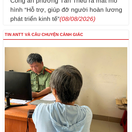
Công an phường Tân Triều ra mắt mô
hình “Hỗ trợ, giúp đỡ người hoàn lương
phát triển kinh tế”
(08/08/2026)
TIN ANTT VÀ CÂU CHUYỆN CẢNH GIÁC