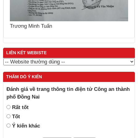
Nguyễn T
ơng Minh Tuấn
LIÊN KẾT WEBISTE
THĂM DÒ Ý KIẾN
Đánh giá về trang thông tin điện tử Công an thành
phố Đồng Nai
Rất tốt
Tốt
Ý kiến khác