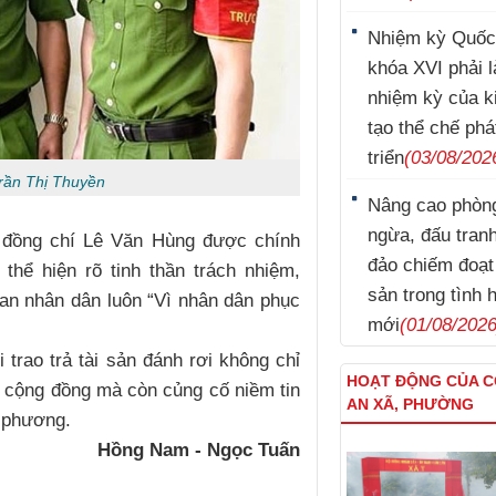
Nhiệm kỳ Quốc
khóa XVI phải l
nhiệm kỳ của k
tạo thể chế phá
triển
(03/08/202
Trần Thị Thuyền
Nâng cao phòn
Lý Nam Hùng
ngừa, đấu tran
a đồng chí Lê Văn Hùng được chính
đảo chiếm đoạt 
thể hiện rõ tinh thần trách nhiệm,
sản trong tình 
an nhân dân luôn “Vì nhân dân phục
mới
(01/08/2026
 trao trả tài sản đánh rơi không chỉ
HOẠT ĐỘNG CỦA 
ng cộng đồng mà còn củng cố niềm tin
AN XÃ, PHƯỜNG
a phương.
Trương Minh Tuấn
Hồng Nam - Ngọc Tuấn