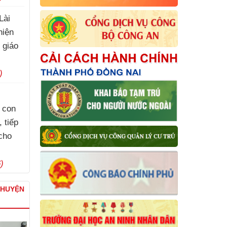
Lài
hiện
 giáo
)
 con
 tiếp
cho
)
CHUYỆN