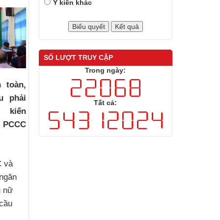
Ý kiến khác
SỐ LƯỢT TRUY CẬP
Trong ngày:
 toàn,
u phải
Tất cả:
ị kiến
ề PCCC
 và
 ngăn
ụ nữ
 cầu