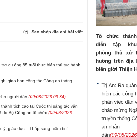
Sao chép địa chỉ bài viết
Tổ chức thàn
diễn tập kh
phòng thủ xử l
huống trên địa 
trợ cụ ông 85 tuổi thực hiện thủ tục hành
biên giới Thiện
ghị giao ban công tác Công an tháng
Trị An: Ra quân
hiện các công t
 cho người dân
(09/08/2026 09:34)
phần việc dân 
hành tích cao tại Cuộc thi sáng tác văn
chào mừng Ng
ệ do Bộ Công an tổ chức
(09/08/2026
truyền thống C
an nhân
lý, giáo dục – Thắp sáng niềm tin”
dân
(09/08/2026