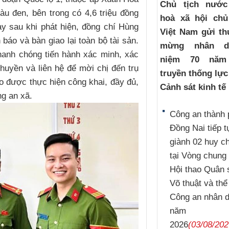
Chủ tịch nướ
u đen, bên trong có 4,6 triệu đồng
hoà xã hội chủ
ay sau khi phát hiện, đồng chí Hùng
Việt Nam gửi th
áo và bàn giao lại toàn bộ tài sản.
mừng nhân d
hanh chóng tiến hành xác minh, xác
niệm 70 năm
Thuyền và liên hệ để mời chị đến trụ
truyền thống lự
ao được thực hiện công khai, đầy đủ,
Cảnh sát kinh tế
g an xã.
Công an thành 
Đồng Nai tiếp t
giành 02 huy 
tại Vòng chung 
Hội thao Quân 
Võ thuật và thể
Công an nhân 
năm
2026
(03/08/202