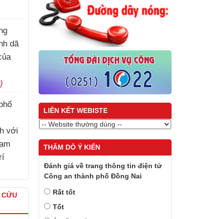
)
ng
ành dã
của
)
phố
LIÊN KẾT WEBISTE
h với
hạm
THĂM DÒ Ý KIẾN
rí
Đánh giá về trang thông tin điện tử
)
Công an thành phố Đồng Nai
Rất tốt
À CỨU
Tốt