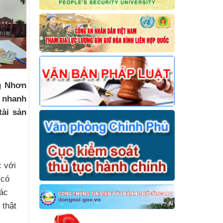
g Nhơn
t nhanh
tài sản
 với
 có
tác
 thật