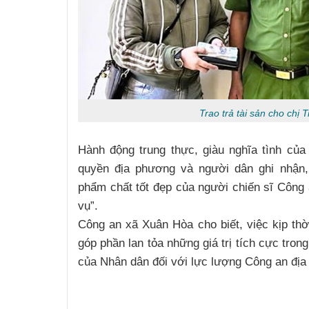
Trao trả tài sản cho chị 
Hành động trung thực, giàu nghĩa tình củ
quyền địa phương và người dân ghi nhận, 
phẩm chất tốt đẹp của người chiến sĩ Công 
vụ”.
Công an xã Xuân Hòa cho biết, việc kịp thời
góp phần lan tỏa những giá trị tích cực tro
Nguyễn Sinh Dưỡng
của Nhân dân đối với lực lượng Công an đị
Kim Tuấn