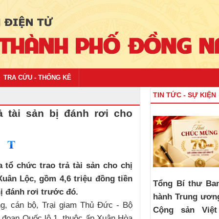
TRA CỨU - THỐNG KÊ
TIN TỨC - SỰ KIỆN
 tài sản bị đánh rơi cho
tổ chức trao trả tài sản cho chị
 Xuân Lộc, gồm 4,6 triệu đồng tiền
Tổng Bí thư Ba
ị đánh rơi trước đó.
hành Trung ươn
g, cán bộ, Trại giam Thủ Đức - Bộ
Cộng sản Việ
ến đoạn Quốc lộ 1, thuộc ấp Xuân Hòa