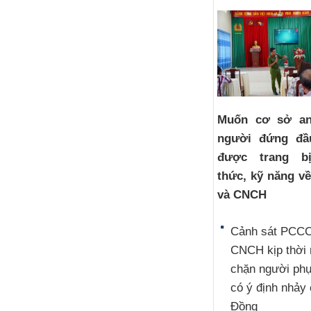
Muốn cơ sở an
người đứng đầ
được trang b
thức, kỹ năng v
và CNCH
Cảnh sát PCCC
CNCH kịp thời
chặn người ph
có ý định nhảy
Đồng