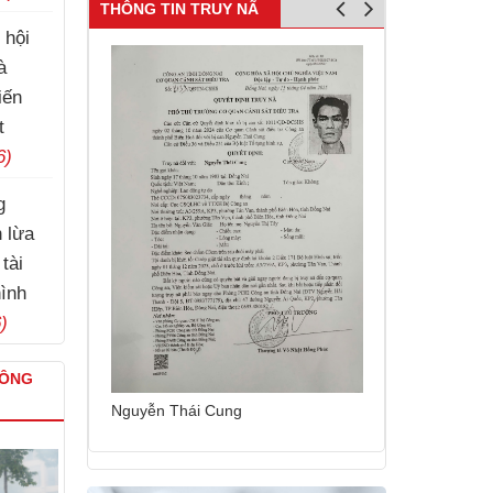
THÔNG TIN TRUY NÃ
 hội
à
iến
t
6)
g
h lừa
tài
hình
)
CÔNG
Nguyễn Sinh 
Nguyễn Thái Cung