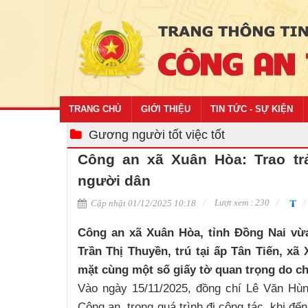
TRANG CHỦ
GIỚI THIỆU
TIN TỨC - SỰ KIỆN
Gương người tốt việc tốt
Công an xã Xuân Hòa: Trao trả
người dân
Lượt xem : 230
Cập nhật 01/12/2025 10:18
Công an xã Xuân Hòa, tỉnh Đồng Nai vừa 
Trần Thị Thuyền, trú tại ấp Tân Tiến, xã
mặt cùng một số giấy tờ quan trọng do ch
Vào ngày 15/11/2025, đồng chí Lê Văn Hùn
Công an, trong quá trình đi công tác, khi đ