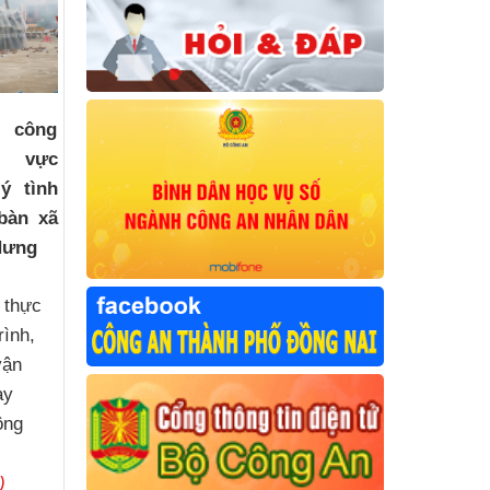
h công
u vực
ý tình
bàn xã
 Hưng
 thực
rình,
vận
ày
ông
)