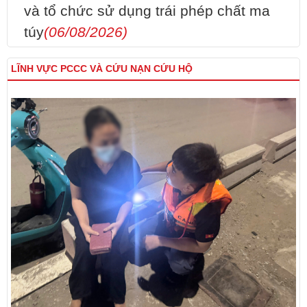
và tổ chức sử dụng trái phép chất ma
túy
(06/08/2026)
LĨNH VỰC PCCC VÀ CỨU NẠN CỨU HỘ