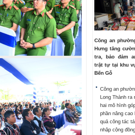
Công an phườn
Hưng tăng cườn
tra, bảo đảm a
trật tự tại khu 
Bến Gỗ
Công an phườ
Long Thành ra 
hai mô hình gó
phần nâng cao 
quả công tác tá
nhập cộng đồn