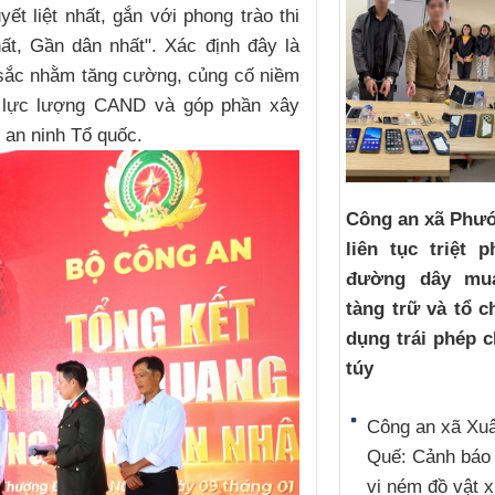
ết liệt nhất, gắn với phong trào thi
ất, Gần dân nhất". Xác định đây là
 sắc nhằm tăng cường, củng cố niềm
 lực lượng CAND và góp phần xây
 an ninh Tổ quốc.
Công an xã Phướ
liên tục triệt 
đường dây mu
tàng trữ và tổ 
dụng trái phép 
túy
Công an xã Xu
Quế: Cảnh báo
vi ném đồ vật 