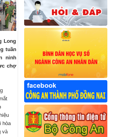
g Long
g tuần
n ninh
vực chợ
ng
mắt
p
hiệu
i hòa
g và