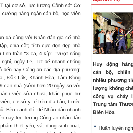
TT tại cơ sở, lực lượng Cảnh sát Cơ
g cường hàng ngàn cán bộ, học viên
ân đã cùng với Nhân dân gia cố nhà
ập, chia cắt; tích cực dọn dẹp nhà
 tinh thần "3 ca, 4 kíp", "vượt nắng
 nghỉ, ngày Lễ, Tết để nhanh chóng
Huy động hàn
uả đến nay Công an các địa phương:
cán bộ, chiến
Lai, Đắk Lắk, Khánh Hòa, Lâm Đồng
nhiều phương ti
19 căn nhà (sớm hơn 20 ngày so với
lượng khống chế
thành việc sửa chữa, khắc phục hư
công vụ cháy l
iện, cơ sở y tế trên địa bàn, trước
Trung tâm Thươ
hủ. Bên cạnh đó, để Nhân dân nhanh
Biên Hòa
hiện nay lực lượng Công an nhân dân
phẩm thiết yếu, vật dụng sinh hoạt,
Huấn luyện ngh