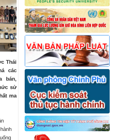
c Thái
phá các
a bán,
chức sử
chất ma
ân
 hành
xuống