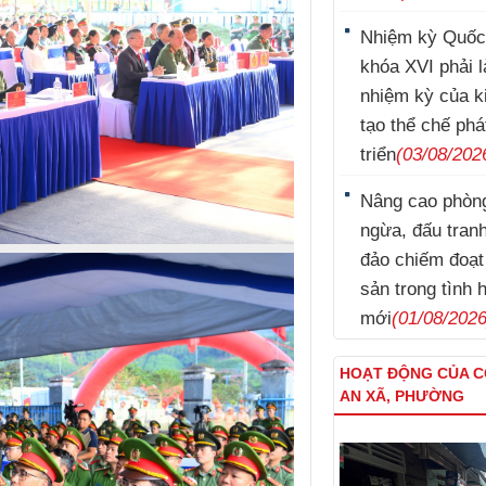
Nhiệm kỳ Quốc
khóa XVI phải l
nhiệm kỳ của k
tạo thể chế phá
triển
(03/08/202
Nâng cao phòn
Lý Nam Hùng
ngừa, đấu tran
đảo chiếm đoạt 
sản trong tình 
mới
(01/08/2026
HOẠT ĐỘNG CỦA 
AN XÃ, PHƯỜNG
Kim Tuấn