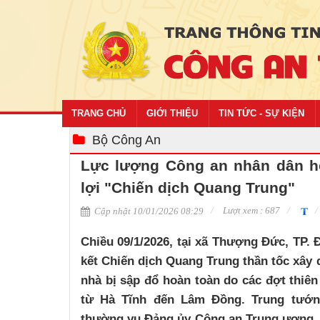
TRANG CHỦ
GIỚI THIỆU
TIN TỨC - SỰ KIỆN
Bộ Công An
Lực lượng Công an nhân dân ho
lợi "Chiến dịch Quang Trung"
Lượt xem : 687
Cập nhật 10/01/2026 08:29
Chiều 09/1/2026, tại xã Thượng Đức, TP.
kết Chiến dịch Quang Trung thần tốc xây 
nhà bị sập đổ hoàn toàn do các đợt thiên 
từ Hà Tĩnh đến Lâm Đồng. Trung tướ
thường vụ Đảng ủy Công an Trung ương, 