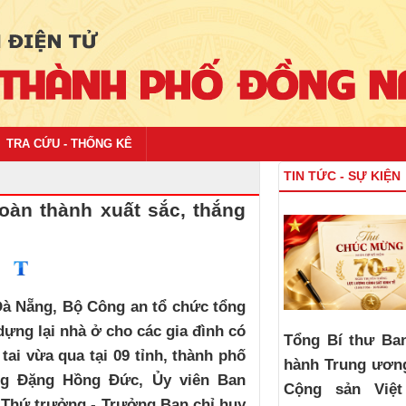
TRA CỨU - THỐNG KÊ
TIN TỨC - SỰ KIỆN
àn thành xuất sắc, thắng
 Đà Nẵng, Bộ Công an tổ chức tổng
dựng lại nhà ở cho các gia đình có
Tổng Bí thư Ba
tai vừa qua tại 09 tỉnh, thành phố
hành Trung ươn
ng Đặng Hồng Đức, Ủy viên Ban
Cộng sản Việ
Thứ trưởng - Trưởng Ban chỉ huy