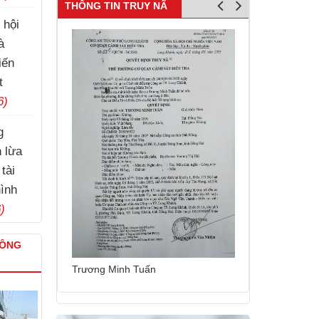
THÔNG TIN TRUY NÃ
 hội
à
iến
t
6)
g
h lừa
tài
hình
)
CÔNG
Nguyễn Thái C
Trương Minh Tuấn