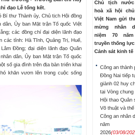
Chủ tịch nướ
hỉ đạo Lễ tổng kết.
hoà xã hội chủ
Bí thư Thành ủy, Chủ tịch Hội đồng
Việt Nam gửi th
 dân, Ủy ban Mặt trận Tổ quốc Việt
mừng nhân d
ng; các đồng chí đại diện lãnh đạo
niệm 70 năm
 các tỉnh: Hà Tĩnh, Quảng Trị, Huế,
truyền thống lự
 Lâm Đồng; đại diện lãnh đạo Quân
Cảnh sát kinh tế
 nhân dân, Ủy ban Mặt trận Tổ quốc
 số gia đình trên địa bàn triển khai
Công an thành 
khó khăn vươn lên trong cuộc sống
Đồng Nai tiếp t
giành 02 huy 
tại Vòng chung 
Hội thao Quân 
Võ thuật và thể
Công an nhân 
năm
2026
(03/08/202