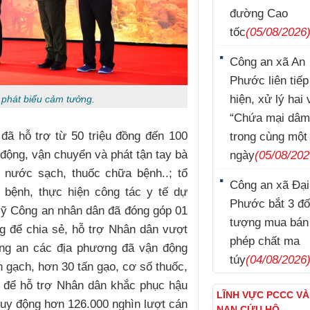
đường Cao
tốc
(05/08/2026
Công an xã An
Phước liên tiếp
hiện, xử lý hai 
 phát biểu cảm tưởng.
“Chứa mại dâm
 đã hỗ trợ từ 50 triệu đồng đến 100
trong cùng một
động, vận chuyển và phát tận tay bà
ngày
(05/08/202
nước sạch, thuốc chữa bệnh..; tổ
Công an xã Đại
bệnh, thực hiện công tác y tế dự
Phước bắt 3 đố
sỹ Công an nhân dân đã đóng góp 01
tượng mua bán 
g để chia sẻ, hỗ trợ Nhân dân vượt
phép chất ma
ng an các địa phương đã vận động
túy
(04/08/2026
 gạch, hơn 30 tấn gạo, cơ số thuốc,
.. để hỗ trợ Nhân dân khắc phục hậu
LĨNH VỰC PCCC V
 huy động hơn 126.000 nghìn lượt cán
NẠN CỨU HỘ