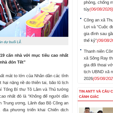
phòng, chống 
túy
(06/08/2026
Công an xã Th
Lợi và “Cuộc đ
gia đình sau g
thế kỷ”
(06/08/2
ân dự buổi Lễ.
Thanh niên Cô
19 căn nhà với mục tiêu cao nhất
xã Sông Ray t
nhà đón Tết”
gia đối thoại v
tịch UBND xã 
ất mát to lớn của Nhân dân các tỉnh
2026
(05/08/202
hại nặng nề do thiên tai, bão lũ lịch
hí Tổng Bí thư Tô Lâm và Thủ tướng
TIN ANTT VÀ CÂU 
cao nhất đó là “Không để người dân
CẢNH GIÁC
an Trung ương, Lãnh đạo Bộ Công an
, địa phương triển khai Chiến dịch