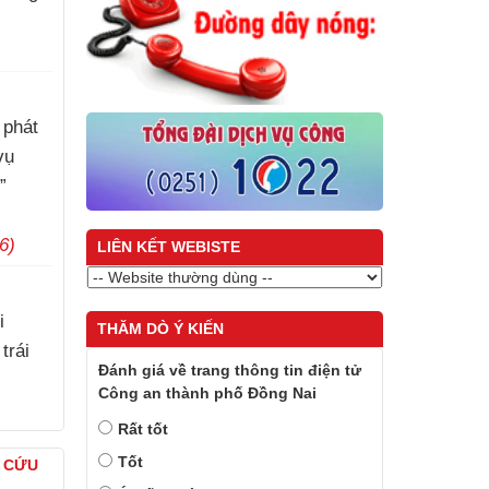
)
 phát
vụ
”
6)
LIÊN KẾT WEBISTE
i
THĂM DÒ Ý KIẾN
trái
Đánh giá về trang thông tin điện tử
Công an thành phố Đồng Nai
)
Rất tốt
Tốt
À CỨU