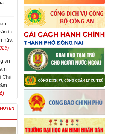
ma
)
uận
oàn tụ
ần nửa
026)
ng an
ham
ới Chủ
năm
6)
CHUYỆN