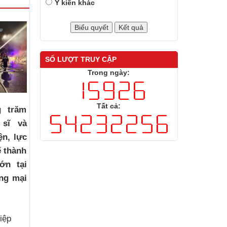
Ý kiến khác
SỐ LƯỢT TRUY CẬP
Trong ngày:
Tất cả:
g trăm
 sĩ và
ện, lực
 thành
ớn tại
ng mại
iệp