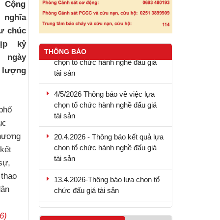
c Cộng
 nghĩa
ư chúc
9.5.2026 - Thông báo kết quả lựa
ịp kỷ
chọn tổ chức hành nghề đấu giá
THÔNG BÁO
 ngày
tài sản
c lượng
4/5/2026 Thông báo về việc lựa
chọn tổ chức hành nghề đấu giá
tài sản
phố
ục
20.4.2026 - Thông báo kết quả lựa
chọn tổ chức hành nghề đấu giá
chương
tài sản
kết
sự,
13.4.2026-Thông báo lựa chọn tổ
 thao
chức đấu giá tài sản
dân
4.6.2026 - Thông báo mời thầu
6)