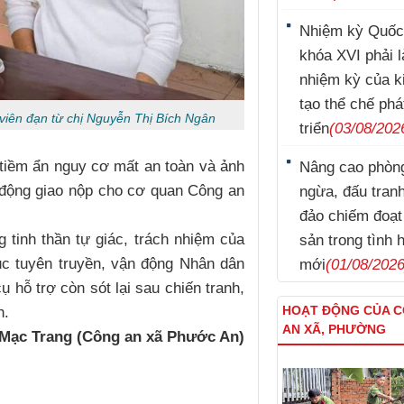
Nhiệm kỳ Quốc
khóa XVI phải l
nhiệm kỳ của k
tạo thể chế phá
viên đạn từ chị Nguyễn Thị Bích Ngân
triển
(03/08/202
 tiềm ẩn nguy cơ mất an toàn và ảnh
Nâng cao phòn
Lý Nam Hùng
 động giao nộp cho cơ quan Công an
ngừa, đấu tran
đảo chiếm đoạt 
tinh thần tự giác, trách nhiệm của
sản trong tình 
ục tuyên truyền, vận động Nhân dân
mới
(01/08/2026
ụ hỗ trợ còn sót lại sau chiến tranh,
HOẠT ĐỘNG CỦA 
n.
AN XÃ, PHƯỜNG
Mạc Trang (Công an xã Phước An)
Trương Minh Tuấn