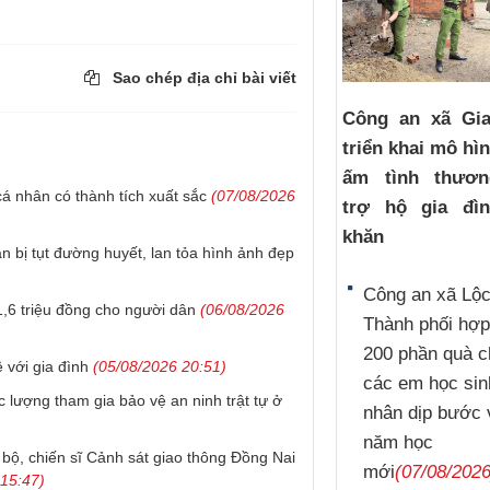
Sao chép địa chỉ bài viết
Công an xã Gi
triển khai mô hì
ấm tình thươ
á nhân có thành tích xuất sắc
(07/08/2026
trợ hộ gia đì
khăn
n bị tụt đường huyết, lan tỏa hình ảnh đẹp
Công an xã Lộ
,6 triệu đồng cho người dân
(06/08/2026
Thành phối hợp
200 phần quà c
 với gia đình
(05/08/2026 20:51)
các em học sin
 lượng tham gia bảo vệ an ninh trật tự ở
nhân dịp bước 
năm học
 bộ, chiến sĩ Cảnh sát giao thông Đồng Nai
mới
(07/08/2026
15:47)