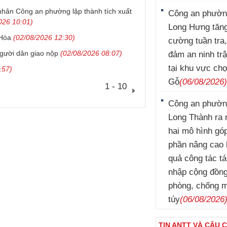
hân Công an phường lập thành tích xuất
Công an phườ
026 10:01)
Long Hưng tăn
 Hòa
(02/08/2026 12:30)
cường tuần tra
người dân giao nộp
(02/08/2026 08:07)
đảm an ninh trậ
tại khu vực ch
:57)
Gỗ
(06/08/2026
1 - 10
Công an phườ
Long Thành ra 
hai mô hình gó
phần nâng cao 
quả công tác tá
nhập cộng đồn
phòng, chống 
túy
(06/08/2026
TIN ANTT VÀ CÂU 