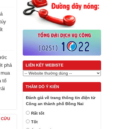
há
túy
ốt
ước
iệt phá
LIÊN KẾT WEBISTE
 mua
à tổ
THĂM DÒ Ý KIẾN
rái
Đánh giá về trang thông tin điện tử
Công an thành phố Đồng Nai
)
Rất tốt
À CỨU
Tốt