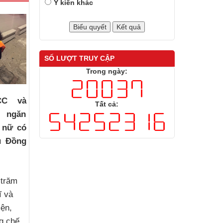
Ý kiến khác
SỐ LƯỢT TRUY CẬP
Trong ngày:
CC và
Tất cả:
i ngăn
 nữ có
u Đồng
 trăm
ĩ và
iện,
g chế