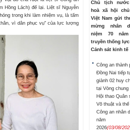
Chủ tịch nướ
 Hồng Lách) để lại. Liệt sĩ Nguyễn
hoà xã hội chủ
hóng trong khi làm nhiệm vụ, là tấm
Việt Nam gửi th
thân, vì dân phục vụ” của lực lượng
mừng nhân d
niệm 70 năm
truyền thống lự
Cảnh sát kinh tế
Công an thành 
Đồng Nai tiếp t
giành 02 huy 
tại Vòng chung 
Hội thao Quân 
Võ thuật và thể
Công an nhân 
năm
2026
(03/08/202