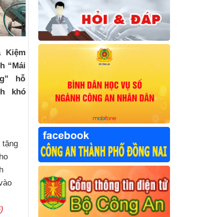
a Kiệm
nh “Mái
ng” hỗ
nh khó
c
 tặng
ho
h
vào
)