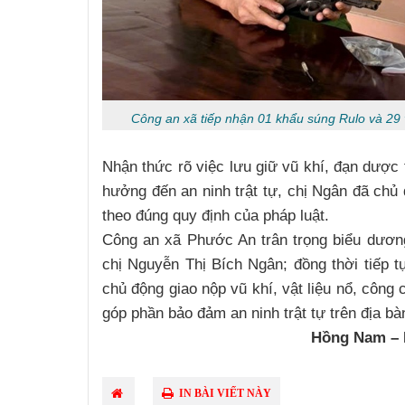
Công an xã tiếp nhận 01 khẩu súng Rulo và 29 
Nhận thức rõ việc lưu giữ vũ khí, đạn dược
hưởng đến an ninh trật tự, chị Ngân đã chủ
theo đúng quy định của pháp luật.
Công an xã Phước An trân trọng biểu dương 
chị Nguyễn Thị Bích Ngân; đồng thời tiếp t
chủ động giao nộp vũ khí, vật liệu nổ, công c
góp phần bảo đảm an ninh trật tự trên địa bà
Nguyễn Sinh Dưỡng
Hồng Nam – 
Kim Tuấn
IN BÀI VIẾT NÀY