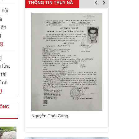
THÔNG TIN TRUY NÃ
 hội
à
iến
t
6)
g
h lừa
tài
hình
)
CÔNG
Nguyễn Sinh 
Nguyễn Thái Cung