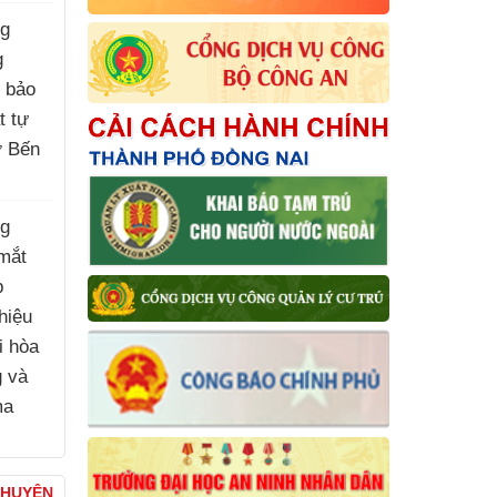
ng
g
, bảo
t tự
ợ Bến
)
ng
mắt
p
hiệu
i hòa
g và
ma
)
CHUYỆN