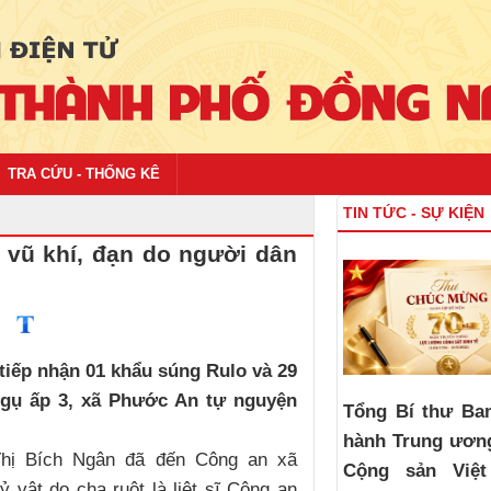
TRA CỨU - THỐNG KÊ
TIN TỨC - SỰ KIỆN
 vũ khí, đạn do người dân
tiếp nhận 01 khẩu súng Rulo và 29
ngụ ấp 3, xã Phước An tự nguyện
Tổng Bí thư Ba
hành Trung ươn
Thị Bích Ngân đã đến Công an xã
Cộng sản Việ
 vật do cha ruột là liệt sĩ Công an