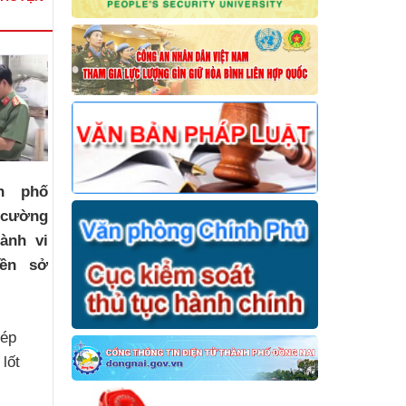
h phố
 cường
ành vi
ền sở
hép
 lốt