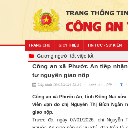
TRANG CHỦ
GIỚI THIỆU
TIN TỨC - SỰ KIỆN
Gương người tốt việc tốt
Công an xã Phước An tiếp nhận
tự nguyện giao nộp
Lượt xem : 246
Cập nhật 10/01/2026 15:34
Công an xã Phước An, tỉnh Đồng Nai vừa 
viên đạn do chị Nguyễn Thị Bích Ngân 
giao nộp.
Trước đó, ngày 07/01/2026, chị Nguyễn 
Phước An giao nộp số vũ khí, đạn trên là kỷ