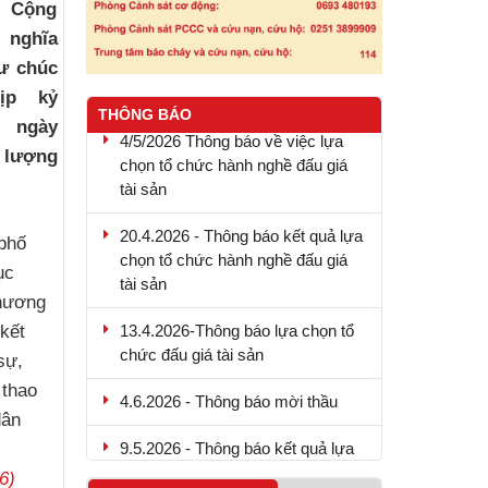
c Cộng
 nghĩa
ư chúc
ịp kỷ
THÔNG BÁO
4/5/2026 Thông báo về việc lựa
 ngày
chọn tổ chức hành nghề đấu giá
c lượng
tài sản
20.4.2026 - Thông báo kết quả lựa
chọn tổ chức hành nghề đấu giá
phố
tài sản
ục
chương
13.4.2026-Thông báo lựa chọn tổ
kết
chức đấu giá tài sản
sự,
4.6.2026 - Thông báo mời thầu
 thao
dân
9.5.2026 - Thông báo kết quả lựa
chọn tổ chức hành nghề đấu giá
tài sản
6)