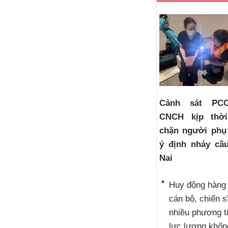
Cảnh sát PC
CNCH kịp thờ
chặn người phụ
ý định nhảy cầ
Nai
Huy động hàng
cán bộ, chiến s
nhiều phương t
lực lượng khốn