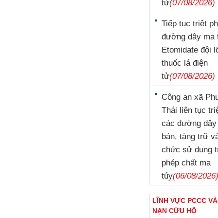
tử
(07/08/2026)
Tiếp tục triệt p
đường dây ma 
Etomidate đội l
thuốc lá điện
tử
(07/08/2026)
Công an xã Ph
Thái liên tục tr
các đường dây
bán, tàng trữ v
chức sử dụng t
phép chất ma
túy
(06/08/2026
LĨNH VỰC PCCC V
NẠN CỨU HỘ