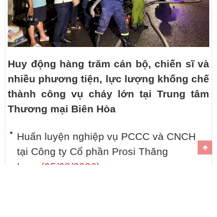
Huy động hàng trăm cán bộ, chiến sĩ và
nhiều phương tiện, lực lượng khống chế
thành công vụ cháy lớn tại Trung tâm
Thương mại Biên Hòa
Huấn luyện nghiệp vụ PCCC và CNCH
tại Công ty Cổ phần Prosi Thăng
Long
(05/08/2026)
Cảnh sát PCCC và CNCH khẩn trương
xử lý sự cố xe đầu kéo lật, ngăn ngừa