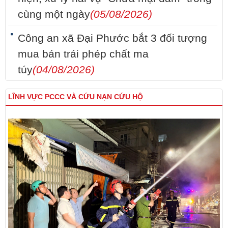
cùng một ngày
(05/08/2026)
Công an xã Đại Phước bắt 3 đối tượng
mua bán trái phép chất ma
túy
(04/08/2026)
LĨNH VỰC PCCC VÀ CỨU NẠN CỨU HỘ