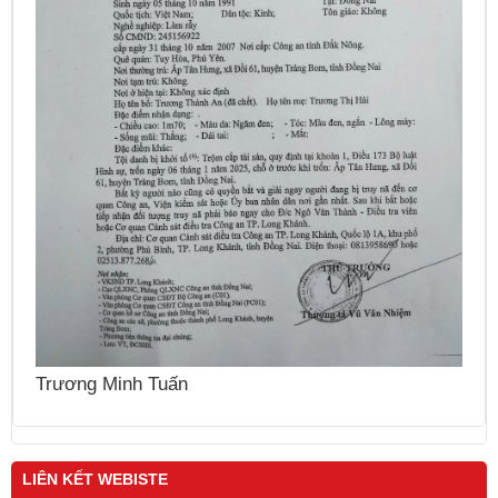
N
Nguyễn Thái Cung
LIÊN KẾT WEBISTE