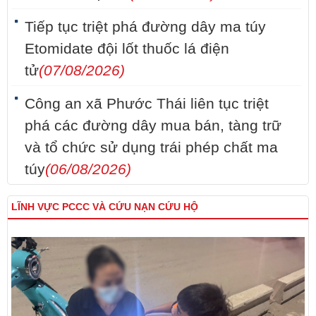
Tiếp tục triệt phá đường dây ma túy
Etomidate đội lốt thuốc lá điện
tử
(07/08/2026)
Công an xã Phước Thái liên tục triệt
phá các đường dây mua bán, tàng trữ
và tổ chức sử dụng trái phép chất ma
túy
(06/08/2026)
LĨNH VỰC PCCC VÀ CỨU NẠN CỨU HỘ