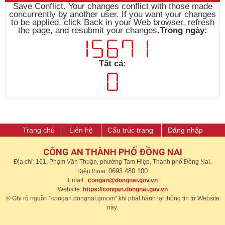
Save Conflict. Your changes conflict with those made
concurrently by another user. If you want your changes
to be applied, click Back in your Web browser, refresh
the page, and resubmit your changes.
Trong ngày:
Tất cả:
Trang chủ
Liên hệ
Cấu trúc trang
Đăng nhập
CÔNG AN THÀNH PHỐ ĐỒNG NAI
Địa chỉ: 161, Phạm Văn Thuận, phường Tam Hiệp, Thành phố Đồng Nai.
0693.480.100
Điện thoại:
Email:
congan@dongnai.gov.vn
Website:
https://congan.dongnai.gov.vn​
® Ghi rõ nguồn "congan.dongnai.gov.vn" khi phát hành lại thông tin từ Website
này.​​