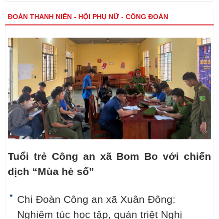
ĐOÀN THANH NIÊN - HỘI PHỤ NỮ - CÔNG ĐOÀN
Tuổi trẻ Công an xã Bom Bo với chiến
dịch “Mùa hè số”
Chi Đoàn Công an xã Xuân Đông:
Nghiêm túc học tập, quán triệt Nghị