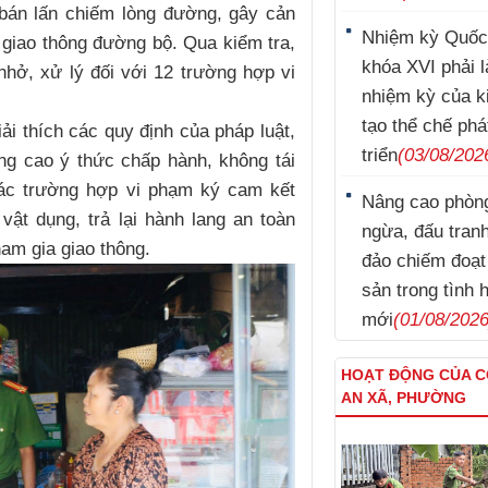
 bán lấn chiếm lòng đường, gây cản
Nhiệm kỳ Quốc
 giao thông đường bộ. Qua kiểm tra,
khóa XVI phải l
hở, xử lý đối với 12 trường hợp vi
nhiệm kỳ của k
tạo thể chế phá
ải thích các quy định của pháp luật,
triển
(03/08/202
ng cao ý thức chấp hành, không tái
các trường hợp vi phạm ký cam kết
Nâng cao phòn
vật dụng, trả lại hành lang an toàn
ngừa, đấu tran
ham gia giao thông.
đảo chiếm đoạt 
sản trong tình 
mới
(01/08/2026
HOẠT ĐỘNG CỦA 
AN XÃ, PHƯỜNG