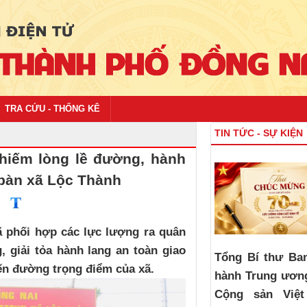
TRA CỨU - THỐNG KÊ
TIN TỨC - SỰ KIỆN
 chiếm lòng lề đường, hành
 bàn xã Lộc Thành
ã phối hợp các lực lượng ra quân
, giải tỏa hành lang an toàn giao
Tổng Bí thư Ba
uyến đường trọng điểm của xã.
hành Trung ươn
Cộng sản Việ