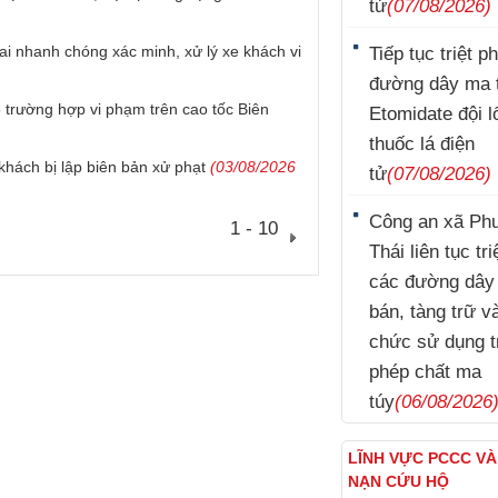
tử
(07/08/2026)
i nhanh chóng xác minh, xử lý xe khách vi
Tiếp tục triệt p
đường dây ma 
 trường hợp vi phạm trên cao tốc Biên
Etomidate đội l
thuốc lá điện
khách bị lập biên bản xử phạt
(03/08/2026
tử
(07/08/2026)
Công an xã Ph
1 - 10
Thái liên tục tr
các đường dây
bán, tàng trữ v
chức sử dụng t
phép chất ma
túy
(06/08/2026
LĨNH VỰC PCCC V
NẠN CỨU HỘ