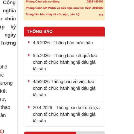
c Cộng
 nghĩa
ư chúc
ịp kỷ
THÔNG BÁO
 ngày
4.6.2026 - Thông báo mời thầu
c lượng
9.5.2026 - Thông báo kết quả lựa
chọn tổ chức hành nghề đấu giá
phố
tài sản
ục
4/5/2026 Thông báo về việc lựa
chương
chọn tổ chức hành nghề đấu giá
kết
tài sản
sự,
 thao
20.4.2026 - Thông báo kết quả lựa
chọn tổ chức hành nghề đấu giá
dân
tài sản
6)
13.4.2026-Thông báo lựa chọn tổ