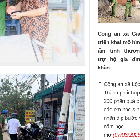
Công an xã Gi
triển khai mô hì
ấm tình thươ
trợ hộ gia đì
khăn
Công an xã Lộ
Thành phối hợp
200 phần quà c
các em học sin
nhân dịp bước 
năm học
mới
(07/08/2026