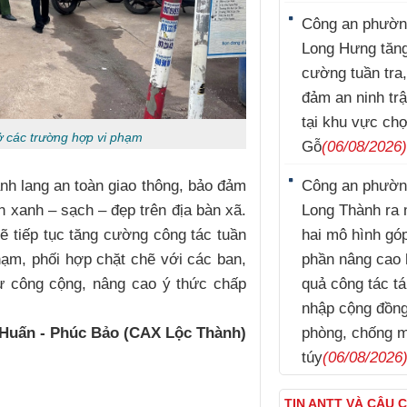
Công an phườ
Long Hưng tăn
cường tuần tra
đảm an ninh trậ
tại khu vực ch
ở các trường hợp vi phạm
Gỗ
(06/08/2026
Công an phườ
ành lang an toàn giao thông, bảo đảm
Long Thành ra 
n xanh – sạch – đẹp trên địa bàn xã.
hai mô hình gó
ẽ tiếp tục tăng cường công tác tuần
phần nâng cao 
phạm, phối hợp chặt chẽ với các ban,
quả công tác tá
tự công cộng, nâng cao ý thức chấp
nhập cộng đồn
phòng, chống 
Huấn - Phúc Bảo (CAX Lộc Thành)
túy
(06/08/2026
TIN ANTT VÀ CÂU 