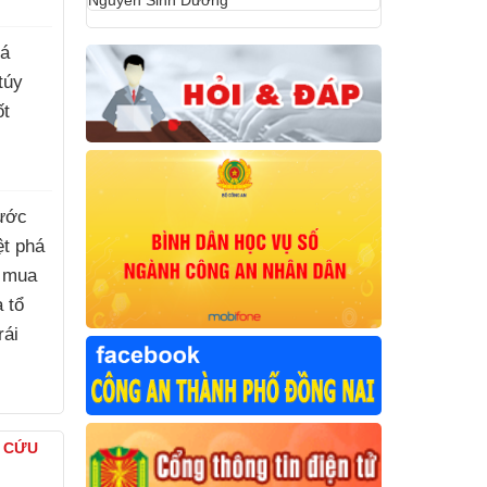
Nguyễn Sinh Dưỡng
há
túy
ốt
ước
iệt phá
 mua
à tổ
rái
)
À CỨU