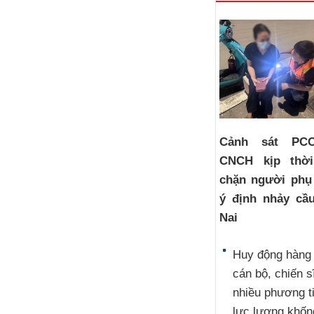
Cảnh sát PC
CNCH kịp thờ
chặn người phụ
ý định nhảy cầ
Nai
Huy động hàng
cán bộ, chiến s
nhiều phương t
lực lượng khốn