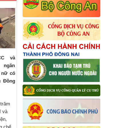
CC và
i ngăn
 nữ có
u Đồng
 trăm
ĩ và
iện,
g chế