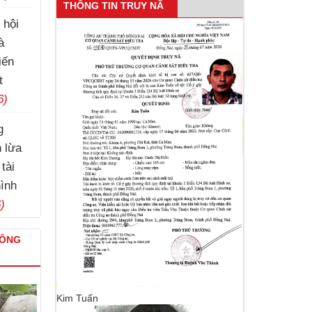
THÔNG TIN TRUY NÃ
chức đấu giá tài sản
 hội
à
iến
t
6)
g
h lừa
tài
hình
)
CÔNG
Kim Tuấn