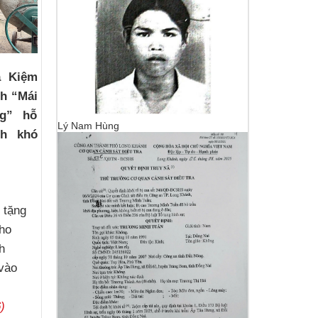
a Kiệm
nh “Mái
ng” hỗ
Lý Nam Hùng
nh khó
c
 tặng
ho
h
vào
)