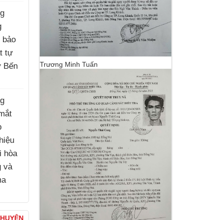
ng
g
, bảo
t tự
Trương Minh Tuấn
ợ Bến
)
ng
mắt
p
hiệu
i hòa
g và
ma
)
CHUYỆN