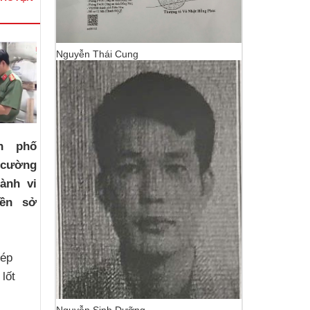
Nguyễn Thái Cung
h phố
 cường
ành vi
ền sở
hép
 lốt