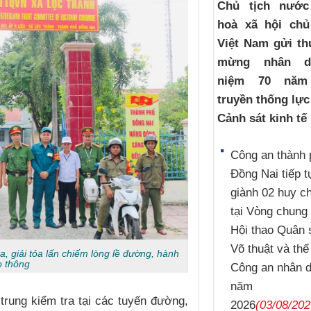
Chủ tịch nướ
hoà xã hội chủ
Việt Nam gửi th
mừng nhân d
niệm 70 năm
truyền thống lự
Cảnh sát kinh tế
Công an thành 
Đồng Nai tiếp t
giành 02 huy 
tại Vòng chung 
Hội thao Quân 
Võ thuật và thể
a, giải tỏa lấn chiếm lòng lề đường, hành
o thông
Công an nhân 
năm
trung kiểm tra tại các tuyến đường,
2026
(03/08/202