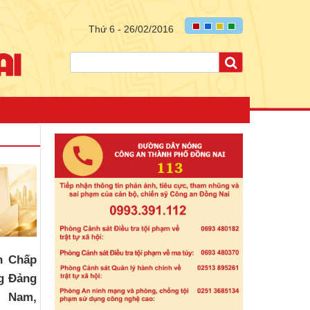
Thứ 6 - 26/02/2016
n Chấp
g Đảng
t Nam,