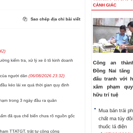
CẢNH GIÁC
Sao chép địa chỉ bài viết
42)
ờng kiểm tra, xử lý xe ô tô kinh doanh
Công an thàn
Đồng Nai tăng
h của người dân
(06/08/2026 23:32)
đấu tranh với h
 đầu kéo lái xe quá thời gian quy định
xâm phạm quy
hữu trí tuệ
phạm trong 3 ngày đầu ra quân
Mua bán trái p
hẩm đã qua chế biến chưa rõ nguồn gốc
chất ma túy đội
thuốc lá điện
 phạm TTATGT, trật tự công cộng