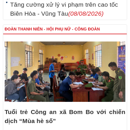
Tăng cường xử lý vi phạm trên cao tốc
Biên Hòa - Vũng Tàu
(08/08/2026)
ĐOÀN THANH NIÊN - HỘI PHỤ NỮ - CÔNG ĐOÀN
Tuổi trẻ Công an xã Bom Bo với chiến
dịch “Mùa hè số”