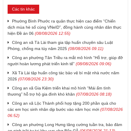
Các tin khác
Phường Bình Phước ra quân thực hiện cao điểm “Chiến
dịch mùa hè số cùng VNeID”, đồng hành cùng nhân dân thực
hiện Đề án 06
(08/08/2026 12:55)
Công an xã Tà Lài tham gia tập huấn chuyên sâu Luật
Phòng, chống ma túy năm 2025
(08/08/2026 09:11)
Công an phường Tân Triều ra mắt mô hình “Hỗ trợ, giúp đỡ
người hoàn lương phát triển kinh tế”
(08/08/2026 09:06)
Xã Tà Lài tập huấn công tác bảo vệ bí mật nhà nước năm
2026
(07/08/2026 23:30)
Công an xã Gia Kiệm triển khai mô hình “Mái ấm tình
thương” hỗ trợ hộ gia đình khó khăn
(07/08/2026 08:18)
Công an xã Lộc Thành phối hợp tặng 200 phần quà cho
các em học sinh nhân dịp bước vào năm học mới
(07/08/2026
06:52)
Công an phường Long Hưng tăng cường tuần tra, bảo đảm
an ninh trật tự tại khu vực chợ Bến Gỗ
(06/08/2026 21:13)