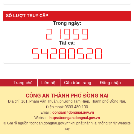
SỐ LƯỢT TRUY CẬP
Trong ngày:
Tất cả:
Trang chủ
Liên hệ
Cấu trúc trang
Đăng nhập
CÔNG AN THÀNH PHỐ ĐỒNG NAI
Địa chỉ: 161, Phạm Văn Thuận, phường Tam Hiệp, Thành phố Đồng Nai.
0693.480.100
Điện thoại:
Email:
congan@dongnai.gov.vn
Website:
https://congan.dongnai.gov.vn​
® Ghi rõ nguồn "congan.dongnai.gov.vn" khi phát hành lại thông tin từ Website
này.​​