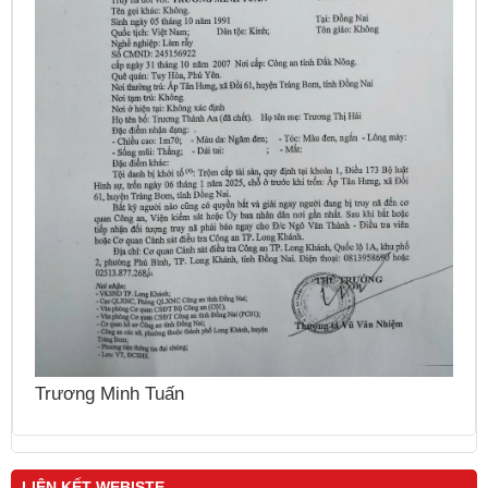
N
Trương Minh Tuấn
LIÊN KẾT WEBISTE