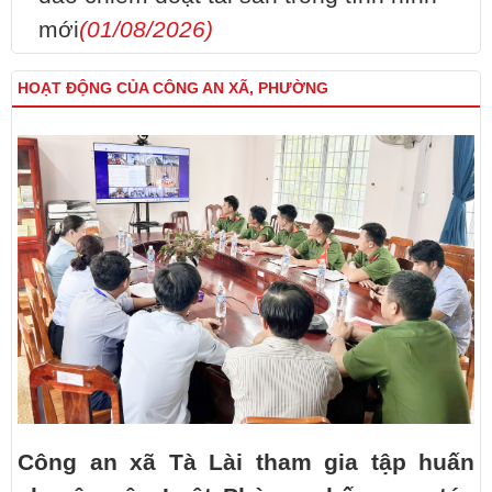
mới
(01/08/2026)
HOẠT ĐỘNG CỦA CÔNG AN XÃ, PHƯỜNG
Công an xã Tà Lài tham gia tập huấn