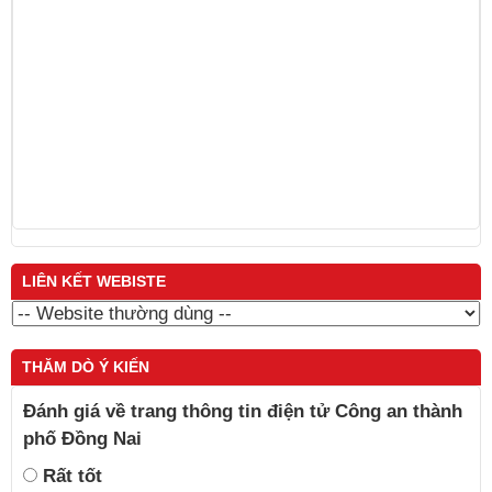
N
Trương Minh Tuấn
LIÊN KẾT WEBISTE
THĂM DÒ Ý KIẾN
Đánh giá về trang thông tin điện tử Công an thành
phố Đồng Nai
Rất tốt