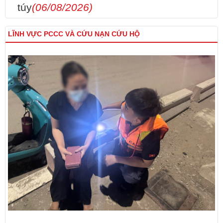
túy
(06/08/2026)
LĨNH VỰC PCCC VÀ CỨU NẠN CỨU HỘ