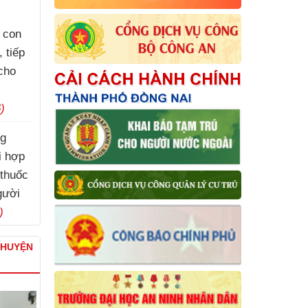
 con
 tiếp
cho
)
ng
i hợp
thuốc
gười
)
CHUYỆN