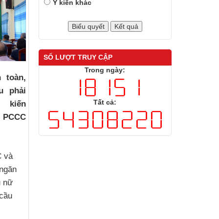
Ý kiến khác
SỐ LƯỢT TRUY CẬP
Trong ngày:
 toàn,
u phải
Tất cả:
ị kiến
ề PCCC
 và
 ngăn
ụ nữ
 cầu