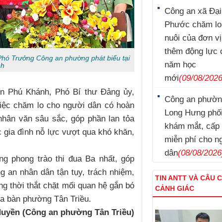
Công an xã Đại
Phước chăm lo
nuôi của đơn vị,
thêm động lực 
Phó Trưởng Công an phường phát biểu tại
năm học
nh
mới
(09/08/2026
yễn Phú Khánh, Phó Bí thư Đảng ủy,
Công an phườ
ệc chăm lo cho người dân có hoàn
Long Hưng phố
nhân văn sâu sắc, góp phần lan tỏa
khám mắt, cấp 
ác gia đình nỗ lực vượt qua khó khăn,
miễn phí cho n
dân
(08/08/2026
ng phong trào thi đua Ba nhất, góp
 an nhân dân tận tụy, trách nhiệm,
TIN ANTT VÀ CÂU 
ng thời thắt chặt mối quan hệ gắn bó
CẢNH GIÁC
ịa bàn phường Tân Triều.
Huyền (Công an phường Tân Triều)