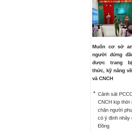
Muốn cơ sở an
người đứng đầ
được trang b
thức, kỹ năng v
và CNCH
Cảnh sát PCCC
CNCH kịp thời
chặn người ph
có ý định nhảy
Đồng