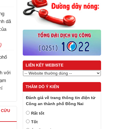
)
ng
ành dã
của
)
phố
LIÊN KẾT WEBISTE
h với
hạm
THĂM DÒ Ý KIẾN
rí
)
Đánh giá về trang thông tin điện tử
Công an thành phố Đồng Nai
À CỨU
Rất tốt
Tốt