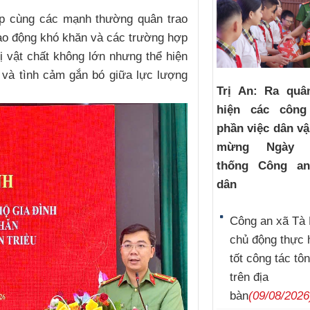
ợp cùng các mạnh thường quân trao
ao động khó khăn và các trường hợp
ị vật chất không lớn nhưng thể hiện
g và tình cảm gắn bó giữa lực lượng
Trị An: Ra quâ
hiện các công 
phần việc dân v
mừng Ngày t
thống Công a
dân
Công an xã Tà 
chủ động thực 
tốt công tác tôn
trên địa
bàn
(09/08/2026