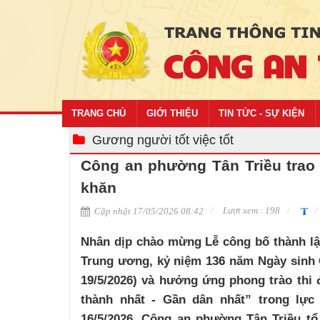
TRANG CHỦ
GIỚI THIỆU
TIN TỨC - SỰ KIỆN
Gương người tốt việc tốt
Công an phường Tân Triều trao
khăn
Lượt xem : 198
Cập nhật 17/05/2026 08:42
Nhân dịp chào mừng Lễ công bố thành lậ
Trung ương, kỷ niệm 136 năm Ngày sinh C
19/5/2026) và hưởng ứng phong trào thi 
thành nhất - Gần dân nhất” trong lự
16/5/2026, Công an phường Tân Triều tổ