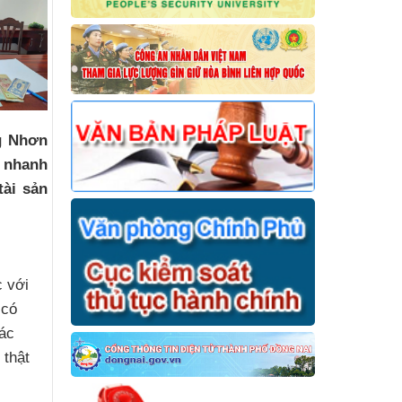
g Nhơn
t nhanh
tài sản
 với
 có
tác
 thật