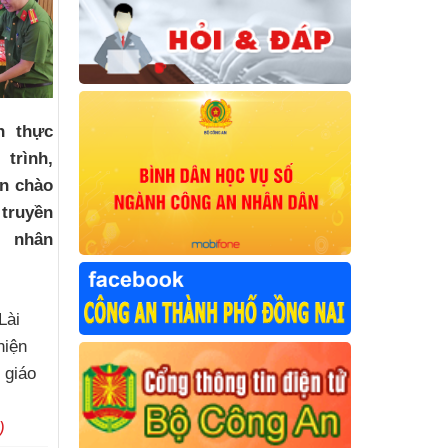
n thực
trình,
ận chào
ruyền
n nhân
Lài
hiện
 giáo
)