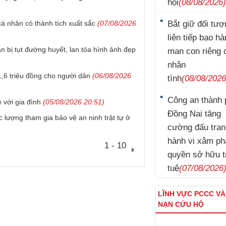
hội
(08/08/2026
á nhân có thành tích xuất sắc
(07/08/2026
Bắt giữ đối tượ
liên tiếp bạo h
n bị tụt đường huyết, lan tỏa hình ảnh đẹp
man con riêng 
nhân
,6 triệu đồng cho người dân
(06/08/2026
tình
(08/08/2026
Công an thành 
 với gia đình
(05/08/2026 20:51)
Đồng Nai tăng
 lượng tham gia bảo vệ an ninh trật tự ở
cường đấu tran
hành vi xâm p
1 - 10
quyền sở hữu t
tuệ
(07/08/2026
LĨNH VỰC PCCC V
NẠN CỨU HỘ