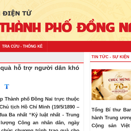
TRA CỨU - THỐNG KÊ
TIN TỨC - SỰ KIỆN
 quà hỗ trợ người dân khó
p Thành phố Đồng Nai trực thuộc
hủ tịch Hồ Chí Minh (19/5/1890 –
Tổng Bí thư Ba
đua Ba nhất “Kỷ luật nhất - Trung
hành Trung ươn
c lượng Công an nhân dân, ngày
Cộng sản Việ
 chức chương trình trao quà cho