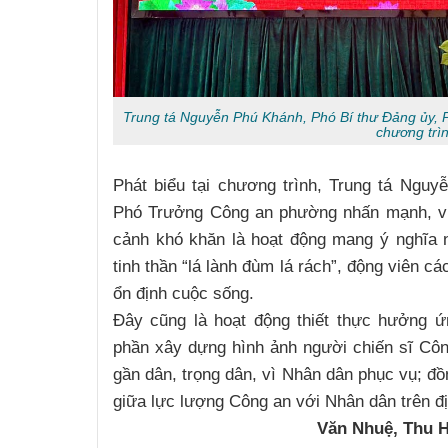
Trung tá Nguyễn Phú Khánh, Phó Bí thư Đảng ủy, 
chương trì
Phát biểu tại chương trình, Trung tá Ngu
Phó Trưởng Công an phường nhấn mạnh, vi
cảnh khó khăn là hoạt động mang ý nghĩa 
tinh thần “lá lành đùm lá rách”, động viên c
ổn định cuộc sống.
Đây cũng là hoạt động thiết thực hưởng ứ
phần xây dựng hình ảnh người chiến sĩ Công
gần dân, trọng dân, vì Nhân dân phục vụ; đồ
giữa lực lượng Công an với Nhân dân trên đ
Văn Nhuệ, Thu 