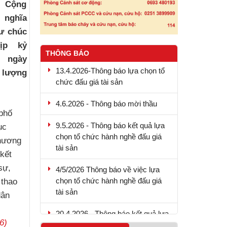
c Cộng
 nghĩa
ư chúc
ịp kỷ
THÔNG BÁO
 ngày
13.4.2026-Thông báo lựa chọn tổ
c lượng
chức đấu giá tài sản
4.6.2026 - Thông báo mời thầu
phố
9.5.2026 - Thông báo kết quả lựa
ục
chọn tổ chức hành nghề đấu giá
chương
tài sản
kết
4/5/2026 Thông báo về việc lựa
sự,
chọn tổ chức hành nghề đấu giá
 thao
tài sản
dân
20.4.2026 - Thông báo kết quả lựa
chọn tổ chức hành nghề đấu giá
6)