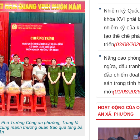
Nhiệm kỳ Quốc
khóa XVI phải l
nhiệm kỳ của k
tạo thể chế phá
triển
(03/08/202
Nâng cao phòn
ngừa, đấu tran
đảo chiếm đoạt 
sản trong tình 
mới
(01/08/2026
HOẠT ĐỘNG CỦA 
Nguyễn Sinh Dưỡng
AN XÃ, PHƯỜNG
Kim Tuấn
, Phó Trưởng Công an phường; Trung tá
cùng mạnh thường quân trao quà tặng bà
ân