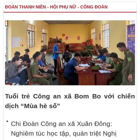
ĐOÀN THANH NIÊN - HỘI PHỤ NỮ - CÔNG ĐOÀN
Tuổi trẻ Công an xã Bom Bo với chiến
dịch “Mùa hè số”
Chi Đoàn Công an xã Xuân Đông:
Nghiêm túc học tập, quán triệt Nghị