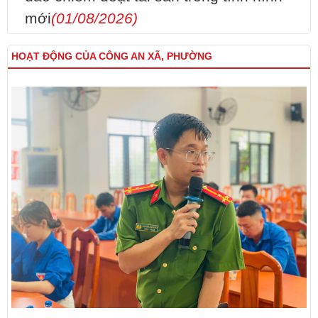
mới
(01/08/2026)
HOẠT ĐỘNG CỦA CÔNG AN XÃ, PHƯỜNG