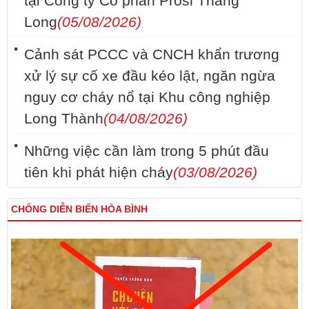
tại Công ty Cổ phần Prosi Thăng
Long
(05/08/2026)
Cảnh sát PCCC và CNCH khẩn trương
xử lý sự cố xe đầu kéo lật, ngăn ngừa
nguy cơ cháy nổ tại Khu công nghiệp
Long Thành
(04/08/2026)
Những việc cần làm trong 5 phút đầu
tiên khi phát hiện cháy
(03/08/2026)
CHỐNG DIỄN BIẾN HÒA BÌNH