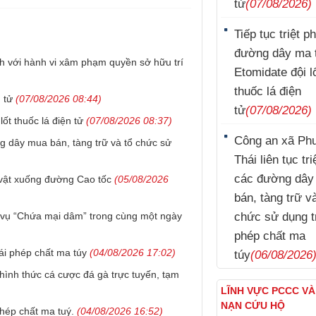
tử
(07/08/2026)
Tiếp tục triệt p
đường dây ma 
h với hành vi xâm phạm quyền sở hữu trí
Etomidate đội l
thuốc lá điện
 tử
(07/08/2026 08:44)
tử
(07/08/2026)
ốt thuốc lá điện tử
(07/08/2026 08:37)
Công an xã Ph
ng dây mua bán, tàng trữ và tổ chức sử
Thái liên tục tr
các đường dây
vật xuống đường Cao tốc
(05/08/2026
bán, tàng trữ v
ai vụ “Chứa mại dâm” trong cùng một ngày
chức sử dụng t
phép chất ma
ái phép chất ma túy
(04/08/2026 17:02)
túy
(06/08/2026
hình thức cá cược đá gà trực tuyến, tạm
LĨNH VỰC PCCC V
NẠN CỨU HỘ
phép chất ma tuý.
(04/08/2026 16:52)