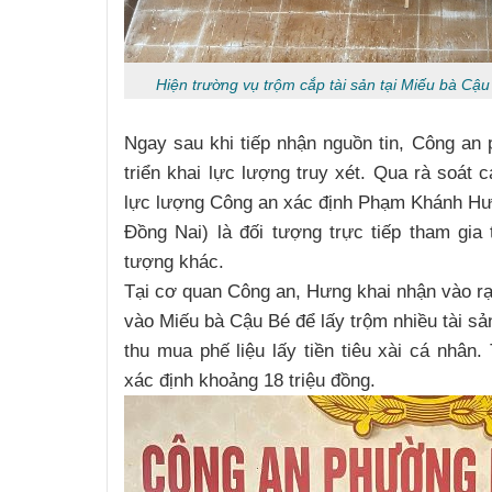
Hiện trường vụ trộm cắp tài sản tại Miếu bà Cậ
Ngay sau khi tiếp nhận nguồn tin, Công a
triển khai lực lượng truy xét. Qua rà soát c
lực lượng Công an xác định Phạm Khánh Hư
Đồng Nai) là đối tượng trực tiếp tham gia
tượng khác.
Tại cơ quan Công an, Hưng khai nhận vào rạ
vào Miếu bà Cậu Bé để lấy trộm nhiều tài s
thu mua phế liệu lấy tiền tiêu xài cá nhân.
xác định khoảng 18 triệu đồng.