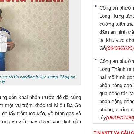
Công an phườ
Long Hưng tăn
cường tuần tra
đảm an ninh trậ
tại khu vực ch
Gỗ
(06/08/2026
Công an phườ
Long Thành ra 
ác cơ sở tín ngưỡng bị lực lượng Công an
hai mô hình gó
 lý
phần nâng cao 
quả công tác tá
ưng còn khai nhận trước đó đã cùng
nhập cộng đồn
m một vụ trộm khác tại Miếu Bà Gò
phòng, chống 
đã lấy trộm loa kéo, vỏ bình gas và
túy
(06/08/2026
n trong vụ việc này được xác định gần
TIN ANTT VÀ CÂU 