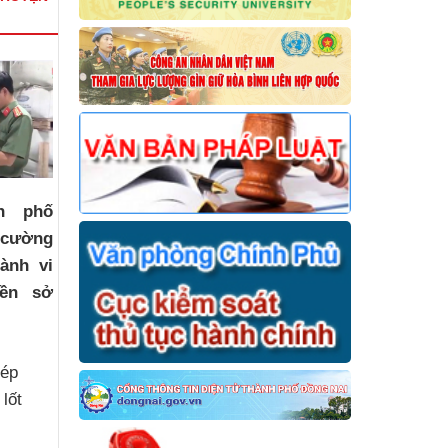
h phố
 cường
ành vi
ền sở
hép
 lốt