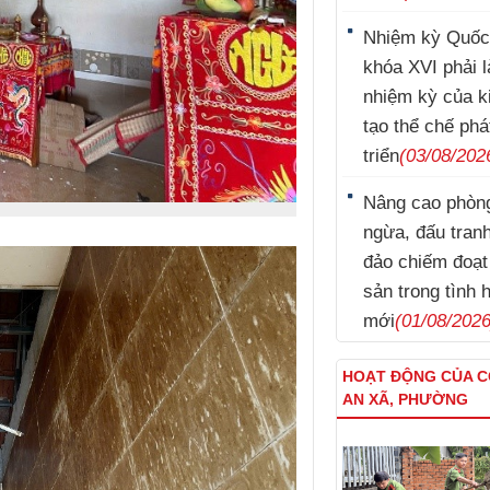
Nhiệm kỳ Quốc
khóa XVI phải l
nhiệm kỳ của k
tạo thể chế phá
triển
(03/08/202
Nâng cao phòn
Lý Nam Hùng
ngừa, đấu tran
đảo chiếm đoạt 
sản trong tình 
mới
(01/08/2026
HOẠT ĐỘNG CỦA 
AN XÃ, PHƯỜNG
Kim Tuấn