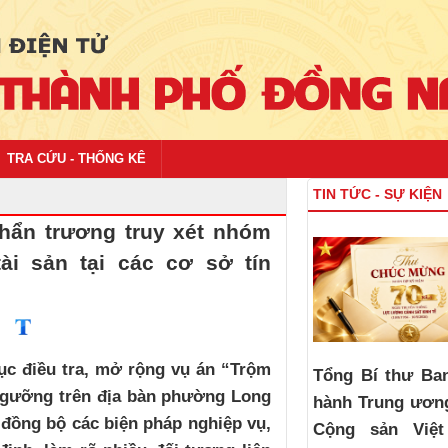
TRA CỨU - THỐNG KÊ
TIN TỨC - SỰ KIỆN
ẩn trương truy xét nhóm
tài sản tại các cơ sở tín
c điều tra, mở rộng vụ án “Trộm
Tổng Bí thư Ba
n ngưỡng trên địa bàn phường Long
hành Trung ươn
đồng bộ các biện pháp nghiệp vụ,
Cộng sản Việ