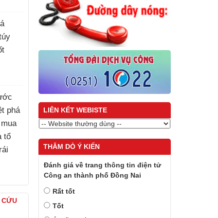
há
túy
ốt
ước
iệt phá
LIÊN KẾT WEBISTE
 mua
à tổ
THĂM DÒ Ý KIẾN
rái
Đánh giá về trang thông tin điện tử
Công an thành phố Đồng Nai
)
Rất tốt
À CỨU
Tốt