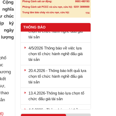
c Cộng
 nghĩa
ư chúc
9.5.2026 - Thông báo kết quả lựa
ịp kỷ
chọn tổ chức hành nghề đấu giá
THÔNG BÁO
 ngày
tài sản
c lượng
4/5/2026 Thông báo về việc lựa
chọn tổ chức hành nghề đấu giá
tài sản
phố
ục
20.4.2026 - Thông báo kết quả lựa
chọn tổ chức hành nghề đấu giá
chương
tài sản
kết
sự,
13.4.2026-Thông báo lựa chọn tổ
 thao
chức đấu giá tài sản
dân
4.6.2026 - Thông báo mời thầu
6)