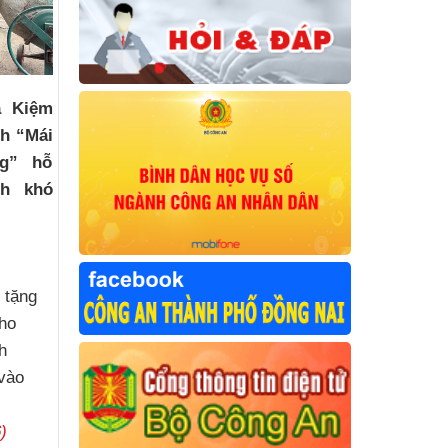
a Kiệm
nh “Mái
ng” hỗ
nh khó
c
 tặng
ho
h
vào
)