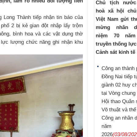
ịnh, làm rõ nhiều đối tượng liên
Chủ tịch nướ
hoà xã hội chủ
 Long Thành tiếp nhận tin báo của
Việt Nam gửi th
phố 2 bị kẻ gian đột nhập lấy trộm
mừng nhân d
uông, bình hoa và các vật dụng thờ
niệm 70 năm
 lực lượng chức năng ghi nhận khu
truyền thống lự
Cảnh sát kinh tế
Công an thành 
Đồng Nai tiếp t
giành 02 huy 
tại Vòng chung 
Hội thao Quân 
Võ thuật và thể
Công an nhân 
năm
2026
(03/08/202