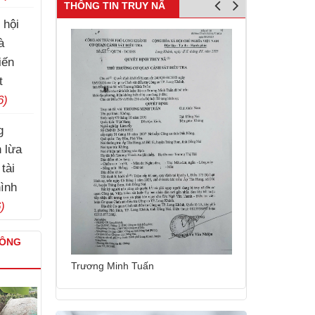
THÔNG TIN TRUY NÃ
 hội
à
iến
t
6)
g
h lừa
tài
hình
)
CÔNG
Nguyễn Thái C
Trương Minh Tuấn