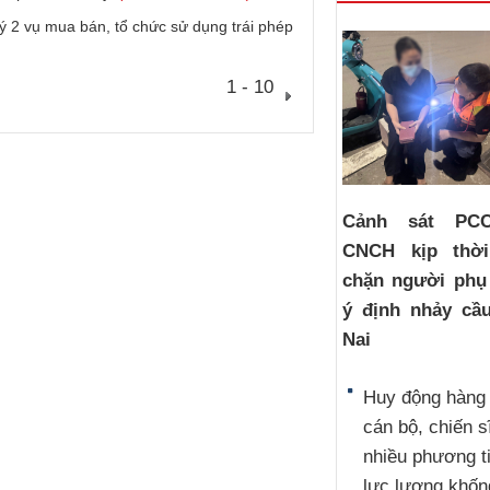
lý 2 vụ mua bán, tổ chức sử dụng trái phép
1 - 10
Cảnh sát PC
CNCH kịp thờ
chặn người phụ
ý định nhảy cầ
Nai
Huy động hàng
cán bộ, chiến s
nhiều phương t
lực lượng khốn