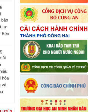
ng
g
, bảo
t tự
ợ Bến
)
ng
mắt
p
hiệu
i hòa
g và
ma
)
CHUYỆN