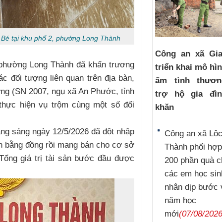
u Bé tại khu phố 2, phường Long Thành
Công an xã Gi
n phường Long Thành đã khẩn trương
triển khai mô hì
ác đối tượng liên quan trên địa bàn,
ấm tình thươ
ng (SN 2007, ngụ xã An Phước, tỉnh
trợ hộ gia đì
 thực hiện vụ trộm cùng một số đối
khăn
ng sáng ngày 12/5/2026 đã đột nhập
Công an xã Lộ
ản bằng đồng rồi mang bán cho cơ sở
Thành phối hợp
 Tổng giá trị tài sản bước đầu được
200 phần quà c
các em học sin
nhân dịp bước 
năm học
mới
(07/08/2026