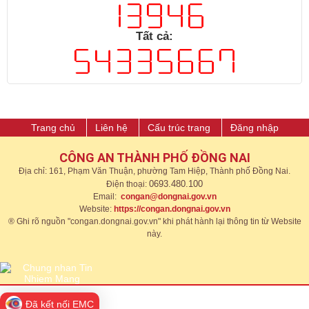
Tất cả:
Trang chủ
Liên hệ
Cấu trúc trang
Đăng nhập
CÔNG AN THÀNH PHỐ ĐỒNG NAI
Địa chỉ: 161, Phạm Văn Thuận, phường Tam Hiệp, Thành phố Đồng Nai.
0693.480.100
Điện thoại:
Email:
congan@dongnai.gov.vn
Website:
https://congan.dongnai.gov.vn​
® Ghi rõ nguồn "congan.dongnai.gov.vn" khi phát hành lại thông tin từ Website
này.​​
Đã kết nối EMC