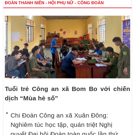
ĐOÀN THANH NIÊN - HỘI PHỤ NỮ - CÔNG ĐOÀN
Tuổi trẻ Công an xã Bom Bo với chiến
dịch “Mùa hè số”
Chi Đoàn Công an xã Xuân Đông:
Nghiêm túc học tập, quán triệt Nghị
quyết Đại hội Đoàn toàn quốc lần thứ