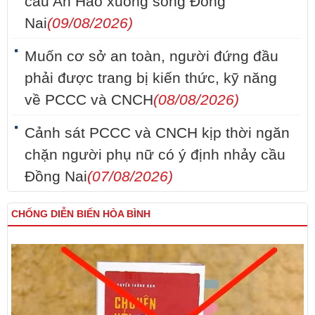
cầu An Hảo xuống sông Đồng
Nai
(09/08/2026)
Muốn cơ sở an toàn, người đứng đầu
phải được trang bị kiến thức, kỹ năng
về PCCC và CNCH
(08/08/2026)
Cảnh sát PCCC và CNCH kịp thời ngăn
chặn người phụ nữ có ý định nhảy cầu
Đồng Nai
(07/08/2026)
CHỐNG DIỄN BIẾN HÒA BÌNH