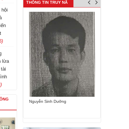
tài sản
THÔNG TIN TRUY NÃ
 hội
à
iến
t
6)
g
h lừa
tài
hình
)
CÔNG
Nguyễn Sinh Dưỡng
Kim Tuấn