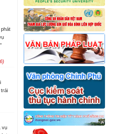
 phát
vụ
”
6)
i
trái
)
á vụ