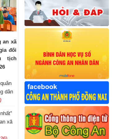
 an xã
ia đối
ủ tịch
26
 quân
ng dân
)
 nhất”
 an xã
026)