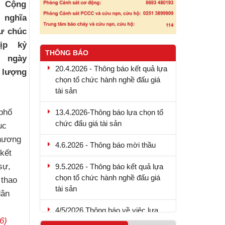
c Cộng
 nghĩa
ư chúc
ịp kỷ
THÔNG BÁO
 ngày
20.4.2026 - Thông báo kết quả lựa
c lượng
chọn tổ chức hành nghề đấu giá
tài sản
13.4.2026-Thông báo lựa chọn tổ
phố
chức đấu giá tài sản
ục
4.6.2026 - Thông báo mời thầu
chương
kết
9.5.2026 - Thông báo kết quả lựa
sự,
chọn tổ chức hành nghề đấu giá
 thao
tài sản
dân
4/5/2026 Thông báo về việc lựa
chọn tổ chức hành nghề đấu giá
6)