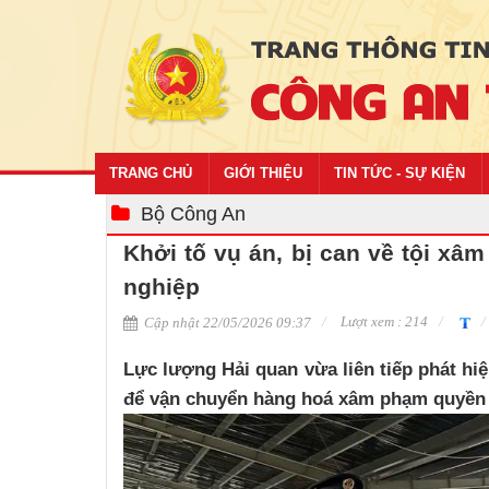
TRANG CHỦ
GIỚI THIỆU
TIN TỨC - SỰ KIỆN
Bộ Công An
Khởi tố vụ án, bị can về tội x
nghiệp
Lượt xem : 214
Cập nhật 22/05/2026 09:37
Lực lượng Hải quan vừa liên tiếp phát hiệ
để vận chuyển hàng hoá xâm phạm quyền s