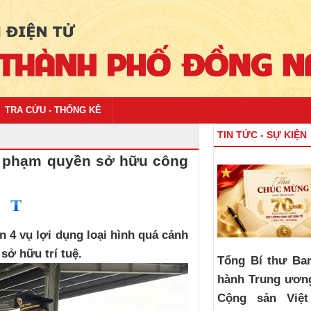
TRA CỨU - THỐNG KÊ
TIN TỨC - SỰ KIỆN
âm phạm quyền sở hữu công
n 4 vụ lợi dụng loại hình quá cảnh
ở hữu trí tuệ.
Tổng Bí thư Ba
hành Trung ươn
Cộng sản Việ