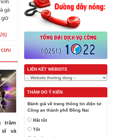
hình
á gà
 giữ
26)
À CỨU
LIÊN KẾT WEBISTE
THĂM DÒ Ý KIẾN
Đánh giá về trang thông tin điện tử
Công an thành phố Đồng Nai
Rất tốt
g trăm
Tốt
 sĩ và