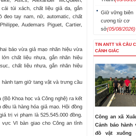
ike, Asics, Alexander McQueen,
cái túi xách, chất liệu giả da, gắn
Giữ vững biên
ồ đeo tay nam, nữ, automatic, chất
cương từ cơ
Philippe, Audemars Piguet, Cartier,
sở
(05/08/2026)
TIN ANTT VÀ CÂU 
khai báo vừa giả mạo nhãn hiệu vừa
CẢNH GIÁC
lớn chất liệu nhựa, gắn nhãn hiệu
ục, chất liệu nhựa, gắn nhãn hiệu
 hành tạm giữ tang vật và trưng cầu
a (Bộ Khoa học và Công nghệ) ra kết
 đều là hàng hóa giả mạo. Hội đồng
 giá trị vi phạm là 525.545.000 đồng.
Công an xã Xuâ
 vực VI bàn giao cho Công an tỉnh
Cảnh báo hành 
đồ vật xuống