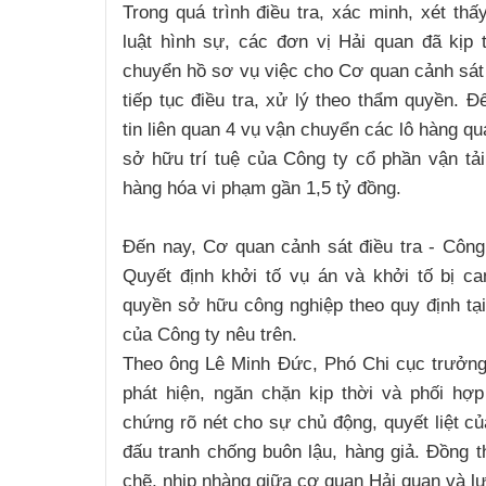
Trong quá trình điều tra, xác minh, xét th
luật hình sự, các đơn vị Hải quan đã kịp t
chuyển hồ sơ vụ việc cho Cơ quan cảnh sát 
tiếp tục điều tra, xử lý theo thẩm quyền. 
tin liên quan 4 vụ vận chuyển các lô hàng 
sở hữu trí tuệ của Công ty cổ phần vận tải
hàng hóa vi phạm gần 1,5 tỷ đồng.
Đến nay, Cơ quan cảnh sát điều tra - Côn
Quyết định khởi tố vụ án và khởi tố bị c
quyền sở hữu công nghiệp theo quy định tại
của Công ty nêu trên.
Theo ông Lê Minh Đức, Phó Chi cục trưởng
phát hiện, ngăn chặn kịp thời và phối hợ
chứng rõ nét cho sự chủ động, quyết liệt củ
đấu tranh chống buôn lậu, hàng giả. Đồng t
chẽ, nhịp nhàng giữa cơ quan Hải quan và l