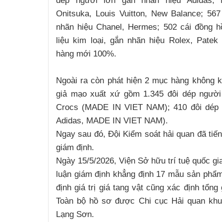
dép người lớn gắn nhãn hiệu Adidas, N
Onitsuka, Louis Vuitton, New Balance; 567 
nhãn hiệu Chanel, Hermes; 502 cái đồng h
liệu kim loại, gắn nhãn hiệu Rolex, Patek 
hàng mới 100%.
Ngoài ra còn phát hiện 2 mục hàng không 
giả mạo xuất xứ gồm 1.345 đôi dép người 
Crocs (MADE IN VIET NAM); 410 đôi dép s
Adidas, MADE IN VIET NAM).
Ngay sau đó, Đội Kiểm soát hải quan đã tiến
giám định.
Ngày 15/5/2026, Viện Sở hữu trí tuệ quốc gi
luận giám định khẳng định 17 mẫu sản phẩm
định giá trị giá tang vật cũng xác định tổng
Toàn bộ hồ sơ được Chi cục Hải quan khu
Lạng Sơn.