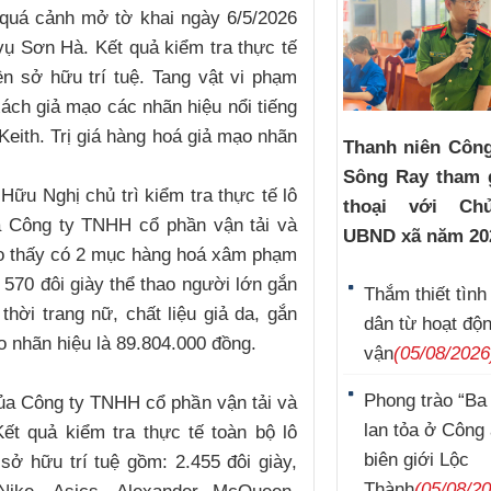
g quá cảnh mở tờ khai ngày 6/5/2026
ụ Sơn Hà. Kết quả kiểm tra thực tế
n sở hữu trí tuệ. Tang vật vi phạm
xách giả mạo các nhãn hiệu nổi tiếng
Keith. Trị giá hàng hoá giả mạo nhãn
Thanh niên Công
Sông Ray tham g
ữu Nghị chủ trì kiểm tra thực tế lô
thoại với Ch
a Công ty TNHH cổ phần vận tải và
UBND xã năm 20
ho thấy có 2 mục hàng hoá xâm phạm
 570 đôi giày thể thao người lớn gắn
Thắm thiết tình
hời trang nữ, chất liệu giả da, gắn
dân từ hoạt độ
 nhãn hiệu là 89.804.000 đồng.
vận
(05/08/2026
Phong trào “Ba
của Công ty TNHH cổ phần vận tải và
lan tỏa ở Công
ết quả kiểm tra thực tế toàn bộ lô
biên giới Lộc
 hữu trí tuệ gồm: 2.455 đôi giày,
Thành
(05/08/2