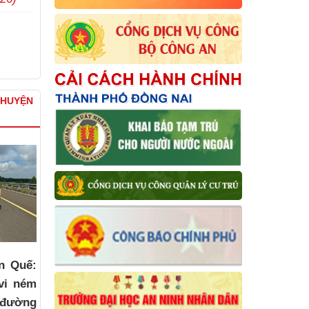
CHUYỆN
n Quế:
vi ném
 đường