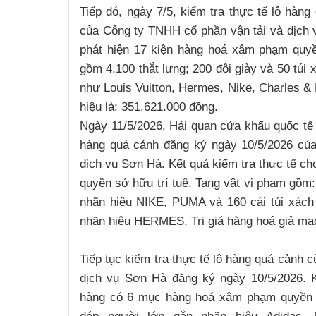
Tiếp đó, ngày 7/5, kiểm tra thực tế lô hàn
của Công ty TNHH cổ phần vận tải và dịch v
phát hiện 17 kiện hàng hoá xâm phạm quyề
gồm 4.100 thắt lưng; 200 đôi giày và 50 túi 
như Louis Vuitton, Hermes, Nike, Charles & 
hiệu là: 351.621.000 đồng.
Ngày 11/5/2026, Hải quan cửa khẩu quốc tế H
hàng quá cảnh đăng ký ngày 10/5/2026 củ
dịch vụ Sơn Hà. Kết quả kiểm tra thực tế c
quyền sở hữu trí tuệ. Tang vật vi phạm gồm:
nhãn hiệu NIKE, PUMA và 160 cái túi xách t
nhãn hiệu HERMES. Trị giá hàng hoá giả mạo
Tiếp tục kiểm tra thực tế lô hàng quá cảnh 
dịch vụ Sơn Hà đăng ký ngày 10/5/2026. K
hàng có 6 mục hàng hoá xâm phạm quyền sở