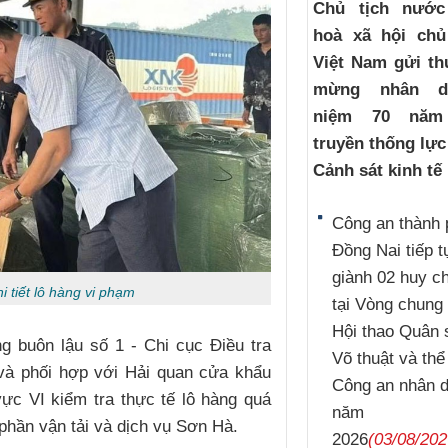
Chủ tịch nướ
hoà xã hội chủ
Việt Nam gửi th
mừng nhân d
niệm 70 năm
truyền thống lự
Cảnh sát kinh tế
Công an thành 
Đồng Nai tiếp t
giành 02 huy 
i tiết lô hàng vi phạm
tại Vòng chung 
Hội thao Quân 
g buôn lậu số 1 - Chi cục Điều tra
Võ thuật và thể
 và phối hợp với Hải quan cửa khẩu
Công an nhân 
ực VI kiểm tra thực tế lô hàng quá
năm
phần vận tải và dịch vụ Sơn Hà.
2026
(03/08/202