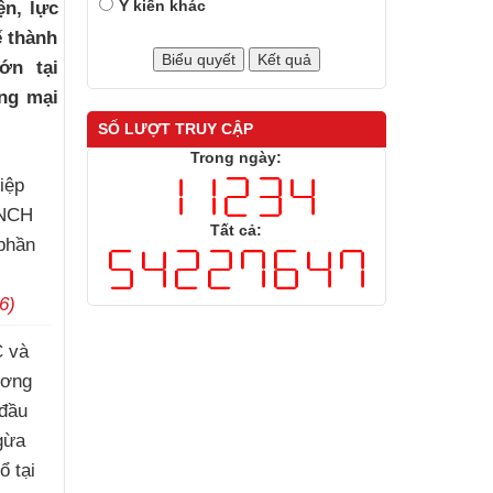
Ý kiến khác
ện, lực
 thành
ớn tại
ng mại
SỐ LƯỢT TRUY CẬP
Trong ngày:
iệp
CNCH
Tất cả:
 phần
6)
 và
ương
 đầu
gừa
ổ tại