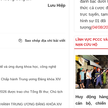
đánh bạc dưới 
Lưu Hiệp
thức cá cược đ
trực tuyến, tạm
hình sự 01 đối
tượng
(04/08/20
LĨNH VỰC PCCC V
Sao chép địa chỉ bài viết
NẠN CỨU HỘ
h tế và ứng dụng khoa học, công nghệ
Ban Chấp hành Trung ương Đảng khóa XIV
026 được trao cho Tổng Bí thư, Chủ tịch
Huy động hàn
cán bộ, chiến
P HÀNH TRUNG ƯƠNG ĐẢNG KHÓA XIV