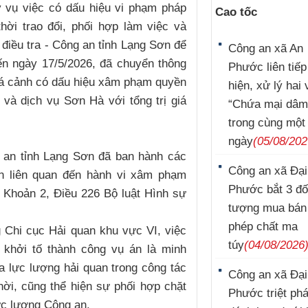
ấy vụ việc có dấu hiệu vi phạm pháp
Cao tốc
hời trao đổi, phối hợp làm việc và
điều tra - Công an tỉnh Lạng Sơn để
Công an xã An
Đến ngày 17/5/2026, đã chuyển thông
Phước liên tiếp
quá cảnh có dấu hiệu xâm phạm quyền
hiện, xử lý hai 
 và dịch vụ Sơn Hà với tổng trị giá
“Chứa mại dâm
trong cùng một
ngày
(05/08/202
g an tỉnh Lạng Sơn đã ban hành các
Công an xã Đại
an liên quan đến hành vi xâm phạm
Phước bắt 3 đố
 Khoản 2, Điều 226 Bộ luật Hình sự
tượng mua bán 
phép chất ma
 Chi cục Hải quan khu vực VI, việc
túy
(04/08/2026
p khởi tố thành công vụ án là minh
a lực lượng hải quan trong công tác
Công an xã Đại
hời, cũng thể hiện sự phối hợp chặt
Phước triệt ph
ực lượng Công an.