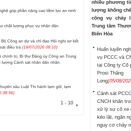
nhiều phương ti
lượng khống chế
nghệ góp phần nâng cao tiềm lực an ninh
công vụ cháy l
Trung tâm Thươ
ao chất lượng phục vụ nhân dân
Biên Hòa
Bộ Công an dự và chỉ đạo Hội nghị sơ kết
át điều tra
(19/07/2026 08:10)
Huấn luyện ngh
chính trị, Bí thư Đảng ủy Công an Trung
vụ PCCC và 
 lượng Cảnh sát nhân dân nhân.
tại Công ty Cổ
Prosi Thăng
Long
(05/08/202
chuyên sâu Luật Thi hành tạm giữ, tạm
6 08:56)
Cảnh sát PCCC
CNCH khẩn tr
1 - 10
xử lý sự cố xe
kéo lật, ngăn n
nguy cơ cháy n