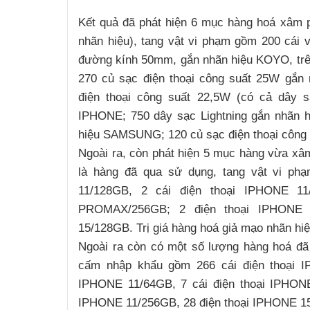
Kết quả đã phát hiện 6 mục hàng hoá xâm 
nhãn hiệu), tang vật vi phạm gồm 200 cái vò
đường kính 50mm, gắn nhãn hiệu KOYO, trê
270 củ sạc điện thoại công suất 25W gắn
điện thoại công suất 22,5W (có cả dây s
IPHONE; 750 dây sạc Lightning gắn nhãn h
hiệu SAMSUNG; 120 củ sạc điện thoại công
Lý Nam Hùng
Ngoài ra, còn phát hiện 5 mục hàng vừa xâ
là hàng đã qua sử dụng, tang vật vi ph
11/128GB, 2 cái điện thoại IPHONE 1
PROMAX/256GB; 2 điện thoại IPHONE 
15/128GB. Trị giá hàng hoá giả mạo nhãn hiệ
Ngoài ra còn có một số lượng hàng hoá đ
cấm nhập khẩu gồm 266 cái điện thoại I
Kim Tuấn
IPHONE 11/64GB, 7 cái điện thoại IPHON
IPHONE 11/256GB, 28 điện thoại IPHONE 1