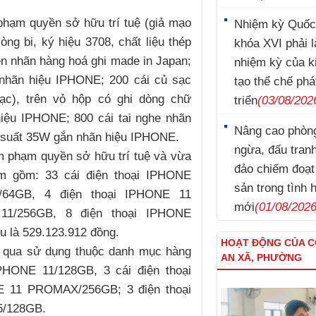
phạm quyền sở hữu trí tuệ (giả mạo
Nhiệm kỳ Quốc
ng bi, ký hiệu 3708, chất liệu thép
khóa XVI phải l
n nhãn hàng hoá ghi made in Japan;
nhiệm kỳ của k
 nhãn hiệu IPHONE; 200 cái củ sạc
tạo thể chế phá
ạc), trên vỏ hộp có ghi dòng chữ
triển
(03/08/202
iệu IPHONE; 800 cái tai nghe nhãn
Nâng cao phòn
 suất 35W gắn nhãn hiệu IPHONE.
ngừa, đấu tran
m phạm quyền sở hữu trí tuệ và vừa
đảo chiếm đoạt 
ạm gồm: 33 cái điện thoại IPHONE
sản trong tình 
1/64GB, 4 điện thoại IPHONE 11
mới
(01/08/2026
11/256GB, 8 điện thoại IPHONE
u là 529.123.912 đồng.
HOẠT ĐỘNG CỦA 
ã qua sử dụng thuộc danh mục hàng
AN XÃ, PHƯỜNG
Nguyễn Thái Cung
Trương Minh Tuấn
PHONE 11/128GB, 3 cái điện thoại
E 11 PROMAX/256GB; 3 điện thoại
5/128GB.