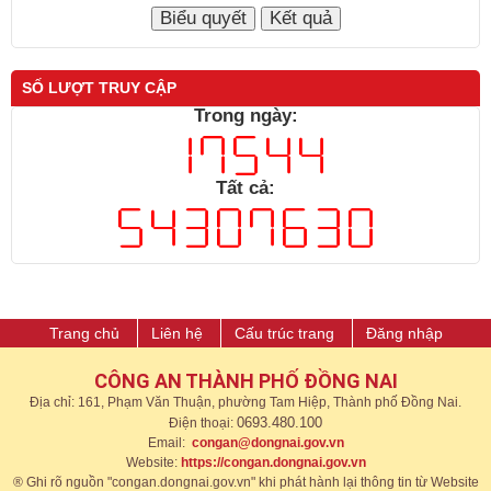
SỐ LƯỢT TRUY CẬP
Trong ngày:
Tất cả:
Trang chủ
Liên hệ
Cấu trúc trang
Đăng nhập
CÔNG AN THÀNH PHỐ ĐỒNG NAI
Địa chỉ: 161, Phạm Văn Thuận, phường Tam Hiệp, Thành phố Đồng Nai.
0693.480.100
Điện thoại:
Email:
congan@dongnai.gov.vn
Website:
https://congan.dongnai.gov.vn​
® Ghi rõ nguồn "congan.dongnai.gov.vn" khi phát hành lại thông tin từ Website