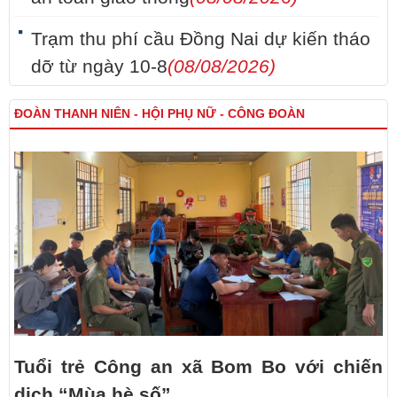
Trạm thu phí cầu Đồng Nai dự kiến tháo
dỡ từ ngày 10-8
(08/08/2026)
ĐOÀN THANH NIÊN - HỘI PHỤ NỮ - CÔNG ĐOÀN
Tuổi trẻ Công an xã Bom Bo với chiến
dịch “Mùa hè số”