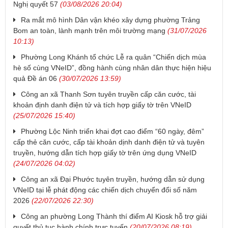
Nghị quyết 57
(03/08/2026 20:04)
Ra mắt mô hình Dân vận khéo xây dựng phường Trảng
Bom an toàn, lành mạnh trên môi trường mạng
(31/07/2026
10:13)
Phường Long Khánh tổ chức Lễ ra quân “Chiến dịch mùa
hè số cùng VNeID”, đồng hành cùng nhân dân thực hiện hiệu
quả Đề án 06
(30/07/2026 13:59)
Công an xã Thanh Sơn tuyên truyền cấp căn cước, tài
khoản định danh điện tử và tích hợp giấy tờ trên VNeID
(25/07/2026 15:40)
Phường Lộc Ninh triển khai đợt cao điểm “60 ngày, đêm”
cấp thẻ căn cước, cấp tài khoản dịnh danh điện tử và tuyên
truyền, hướng dẫn tích hợp giấy tờ trên ứng dụng VNeID
(24/07/2026 04:02)
Công an xã Đại Phước tuyên truyền, hướng dẫn sử dụng
VNeID tại lễ phát động các chiến dịch chuyển đổi số năm
2026
(22/07/2026 22:30)
Công an phường Long Thành thí điểm AI Kiosk hỗ trợ giải
quyết thủ tục hành chính trực tuyến
(20/07/2026 08:19)