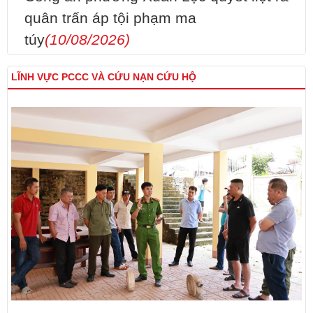
quân trấn áp tội phạm ma
túy
(10/08/2026)
LĨNH VỰC PCCC VÀ CỨU NẠN CỨU HỘ