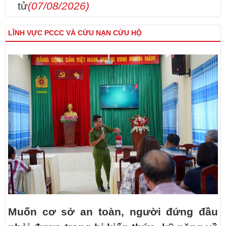
tử
(07/08/2026)
LĨNH VỰC PCCC VÀ CỨU NẠN CỨU HỘ
Muốn cơ sở an toàn, người đứng đầu