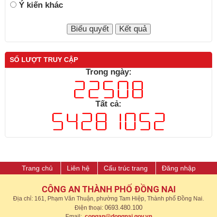
Ý kiến khác
SỐ LƯỢT TRUY CẬP
Trong ngày:
Tất cả:
Trang chủ
Liên hệ
Cấu trúc trang
Đăng nhập
CÔNG AN THÀNH PHỐ ĐỒNG NAI
Địa chỉ: 161, Phạm Văn Thuận, phường Tam Hiệp, Thành phố Đồng Nai.
0693.480.100
Điện thoại:
Email:
congan@dongnai.gov.vn