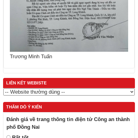
N
Nguyễn Thái Cung
LIÊN KẾT WEBISTE
THĂM DÒ Ý KIẾN
Đánh giá về trang thông tin điện tử Công an thành
phố Đồng Nai
Rất tốt