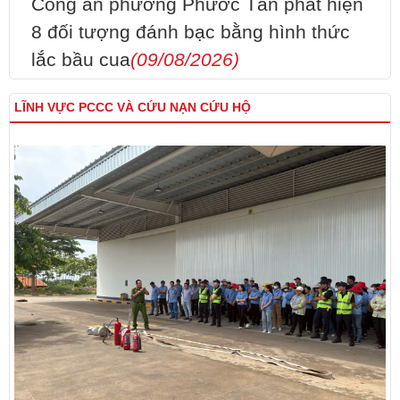
Công an phường Phước Tân phát hiện
8 đối tượng đánh bạc bằng hình thức
lắc bầu cua
(09/08/2026)
LĨNH VỰC PCCC VÀ CỨU NẠN CỨU HỘ