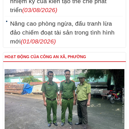
nhiệm kỳ của kiến tạo thể chế phát
triển
(03/08/2026)
Nâng cao phòng ngừa, đấu tranh lừa
đảo chiếm đoạt tài sản trong tình hình
mới
(01/08/2026)
HOẠT ĐỘNG CỦA CÔNG AN XÃ, PHƯỜNG