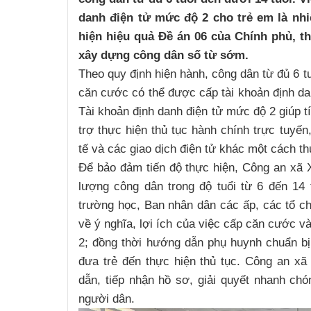
danh điện tử mức độ 2 cho trẻ em là nh
hiện hiệu quả Đề án 06 của Chính phủ, t
xây dựng công dân số từ sớm.
Theo quy định hiện hành, công dân từ đủ 6 t
căn cước có thể được cấp tài khoản định da
Tài khoản định danh điện tử mức độ 2 giúp tí
trợ thực hiện thủ tục hành chính trực tuyến
tế và các giao dịch điện tử khác một cách thu
Để bảo đảm tiến độ thực hiện, Công an xã
lượng công dân trong độ tuổi từ 6 đến 14 t
trường học, Ban nhân dân các ấp, các tổ c
về ý nghĩa, lợi ích của việc cấp căn cước v
2; đồng thời hướng dẫn phụ huynh chuẩn bị 
đưa trẻ đến thực hiện thủ tục. Công an xã 
dẫn, tiếp nhận hồ sơ, giải quyết nhanh chón
người dân.