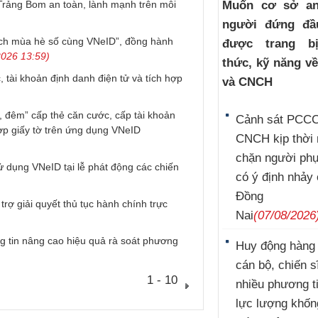
rảng Bom an toàn, lành mạnh trên môi
Muốn cơ sở an
người đứng đầ
ịch mùa hè số cùng VNeID”, đồng hành
được trang b
026 13:59)
thức, kỹ năng v
tài khoản định danh điện tử và tích hợp
và CNCH
, đêm” cấp thẻ căn cước, cấp tài khoản
Cảnh sát PCCC
hợp giấy tờ trên ứng dụng VNeID
CNCH kịp thời
chặn người ph
 dụng VNeID tại lễ phát động các chiến
có ý định nhảy
Đồng
rợ giải quyết thủ tục hành chính trực
Nai
(07/08/2026
 tin nâng cao hiệu quả rà soát phương
Huy động hàng
cán bộ, chiến s
1 - 10
nhiều phương t
lực lượng khốn