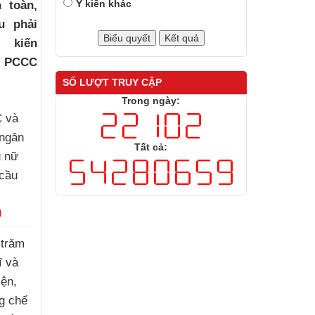
Ý kiến khác
 toàn,
u phải
ị kiến
ề PCCC
SỐ LƯỢT TRUY CẬP
Trong ngày:
 và
 ngăn
Tất cả:
ụ nữ
 cầu
)
 trăm
ĩ và
iện,
g chế