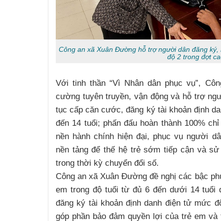
Công an xã Xuân Đường hỗ trợ người dân đăng ký, k
độ 2 trong đợt c
Với tinh thần “Vì Nhân dân phục vụ”, Cô
cường tuyên truyền, vận động và hỗ trợ ngườ
tục cấp căn cước, đăng ký tài khoản định da
đến 14 tuổi; phấn đấu hoàn thành 100% chỉ
nền hành chính hiện đại, phục vụ người dâ
nền tảng để thế hệ trẻ sớm tiếp cận và sử
trong thời kỳ chuyển đổi số.
Công an xã Xuân Đường đề nghị các bậc ph
em trong độ tuổi từ đủ 6 đến dưới 14 tuổi
đăng ký tài khoản định danh điện tử mức đ
góp phần bảo đảm quyền lợi của trẻ em và 