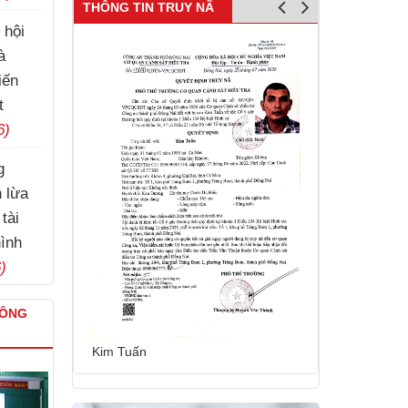
THÔNG TIN TRUY NÃ
 hội
à
iến
t
6)
g
Lý Nam Hùng
h lừa
tài
hình
)
CÔNG
Kim Tuấn