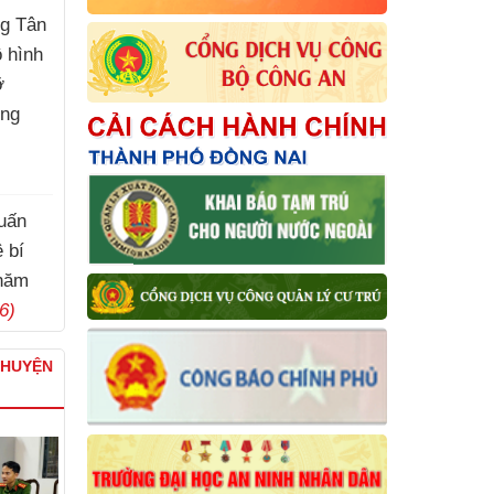
g Tân
ô hình
ỡ
ơng
huấn
 bí
năm
6)
CHUYỆN