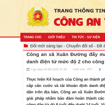
TRANG CHỦ
GIỚI THIỆU
TIN TỨC - SỰ KIỆN
Đổi mới sáng tạo - Chuyển đổi số - Đề 
Công an xã Xuân Đường đẩy mạ
danh điện tử mức độ 2 cho công 
Lượt xem : 263
Cập nhật 02/06/2026 21:50
Thực hiện Kế hoạch của Công an thành p
cấp căn cước và tài khoản định danh đi
dân trên địa bàn, Công an xã Xuân Đường
giải pháp nhằm bảo đảm hoàn thành các 
công dân từ đủ 6 tuổi đến dưới 14 tuổi. V