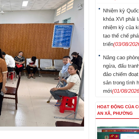
Nhiệm kỳ Quốc
khóa XVI phải l
nhiệm kỳ của k
tạo thể chế phá
triển
(03/08/202
Nâng cao phòn
ngừa, đấu tran
đảo chiếm đoạt 
sản trong tình 
mới
(01/08/2026
HOẠT ĐỘNG CỦA 
Nguyễn Sinh Dưỡng
AN XÃ, PHƯỜNG