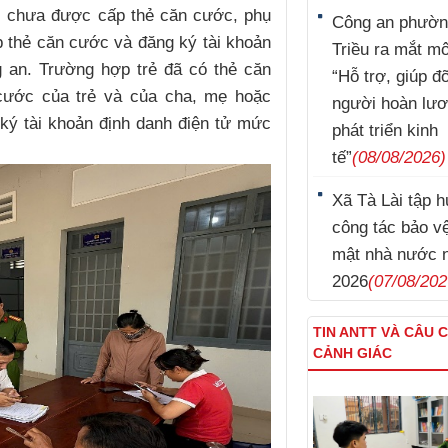
ổi chưa được cấp thẻ căn cước, phụ
Công an phườn
p thẻ căn cước và đăng ký tài khoản
Triều ra mắt m
g an. Trường hợp trẻ đã có thẻ căn
“Hỗ trợ, giúp đ
cước của trẻ và của cha, mẹ hoặc
người hoàn lư
ký tài khoản định danh điện tử mức
phát triển kinh
tế”
(08/08/2026)
Xã Tà Lài tập 
công tác bảo vệ
mật nhà nước 
2026
(07/08/202
TIN ANTT VÀ CÂU 
CẢNH GIÁC