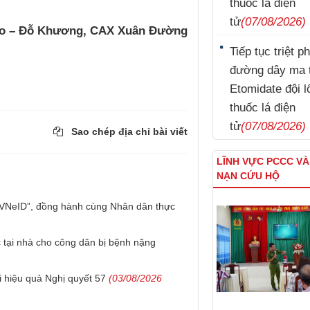
thuốc lá điện
tử
(07/08/2026)
o – Đỗ Khương, CAX Xuân Đường
Tiếp tục triệt p
đường dây ma 
Etomidate đội l
thuốc lá điện
tử
(07/08/2026)
Sao chép địa chỉ bài viết
LĨNH VỰC PCCC V
NẠN CỨU HỘ
 VNeID”, đồng hành cùng Nhân dân thực
tại nhà cho công dân bị bệnh nặng
i hiệu quả Nghị quyết 57
(03/08/2026