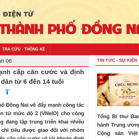
TRA CỨU - THỐNG KÊ
án 06
TIN TỨC - SỰ KIỆN
nh cấp căn cước và định
dân từ 6 đến 14 tuổi
hố Đồng Nai về đẩy mạnh công tác
ện tử mức độ 2 (VNeID) cho công
Tổng Bí thư Ba
 đang tập trung triển khai nhiều
hành Trung ươn
chỉ tiêu được giao đối với nhóm
Cộng sản Việ
iệc cấp căn cước và tài khoản định