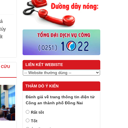
há
túy
ốt
LIÊN KẾT WEBISTE
À CỨU
THĂM DÒ Ý KIẾN
Đánh giá về trang thông tin điện tử
Công an thành phố Đồng Nai
Rất tốt
Tốt