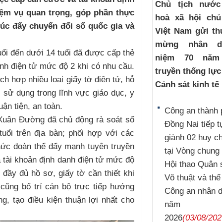
Chủ tịch nướ
iệm vụ quan trọng, góp phần thực
hoà xã hội chủ
húc đẩy chuyển đổi số quốc gia và
Việt Nam gửi th
mừng nhân d
uổi đến dưới 14 tuổi đã được cấp thẻ
niệm 70 năm
nh điện tử mức độ 2 khi có nhu cầu.
truyền thống lự
ch hợp nhiều loại giấy tờ điện tử, hỗ
Cảnh sát kinh tế
, sử dụng trong lĩnh vực giáo dục, y
ận tiện, an toàn.
Công an thành 
 Xuân Đường đã chủ động rà soát số
Đồng Nai tiếp t
uổi trên địa bàn; phối hợp với các
giành 02 huy 
hức đoàn thể đẩy mạnh tuyên truyền
tại Vòng chung 
à tài khoản định danh điện tử mức độ
Hội thao Quân 
đầy đủ hồ sơ, giấy tờ cần thiết khi
Võ thuật và thể
cũng bố trí cán bộ trực tiếp hướng
Công an nhân 
g, tạo điều kiện thuận lợi nhất cho
năm
2026
(03/08/202