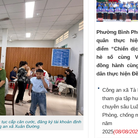
Phường Bình Ph
quân thực hi
điểm “Chiến dị
hè số cùng V
đồng hành cùn
dân thực hiện Đề
Công an xã Tà 
tham gia tập h
chuyên sâu Luậ
Phòng, chống 
 tục cấp căn cước, đăng ký tài khoản định
năm
ng an xã Xuân Đường.
2025
(08/08/202