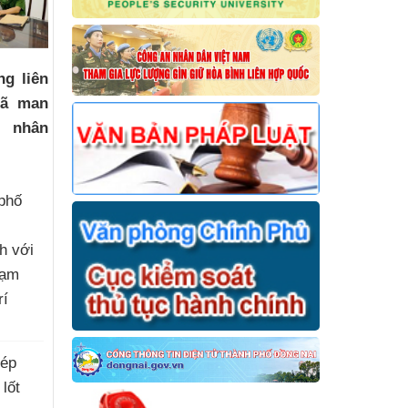
ng liên
dã man
a nhân
phố
h với
hạm
rí
)
hép
 lốt