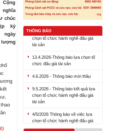
c Cộng
 nghĩa
ư chúc
20.4.2026 - Thông báo kết quả lựa
ịp kỷ
THÔNG BÁO
chọn tổ chức hành nghề đấu giá
 ngày
tài sản
c lượng
13.4.2026-Thông báo lựa chọn tổ
chức đấu giá tài sản
phố
4.6.2026 - Thông báo mời thầu
ục
chương
9.5.2026 - Thông báo kết quả lựa
kết
chọn tổ chức hành nghề đấu giá
tài sản
sự,
 thao
4/5/2026 Thông báo về việc lựa
dân
chọn tổ chức hành nghề đấu giá
tài sản
6)