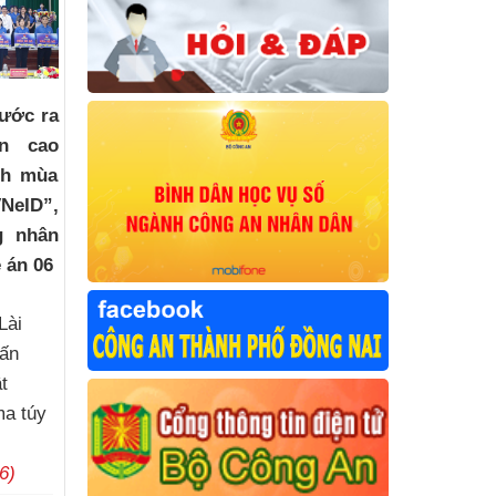
ước ra
ện cao
ch mùa
NeID”,
g nhân
 án 06
Lài
uấn
t
ma túy
6)