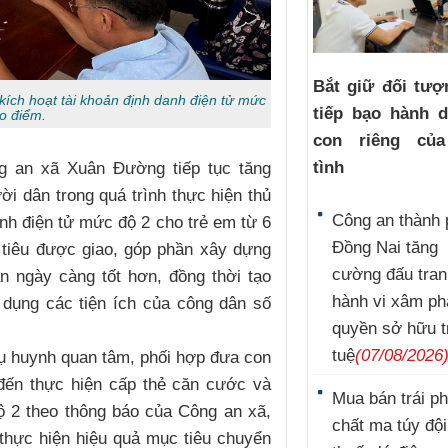
Bắt giữ đối tượ
ích hoạt tài khoản định danh điện tử mức
tiếp bạo hành 
ao điểm.
con riêng củ
tình
ng an xã Xuân Đường tiếp tục tăng
i dân trong quá trình thực hiện thủ
Công an thành 
nh điện tử mức độ 2 cho trẻ em từ 6
Đồng Nai tăng
 tiêu được giao, góp phần xây dựng
cường đấu tran
n ngày càng tốt hơn, đồng thời tạo
hành vi xâm p
 dụng các tiện ích của công dân số
quyền sở hữu t
tuệ
(07/08/2026
ụ huynh quan tâm, phối hợp đưa con
 đến thực hiện cấp thẻ căn cước và
Mua bán trái p
ộ 2 theo thông báo của Công an xã,
chất ma túy đội
thực hiện hiệu quả mục tiêu chuyển