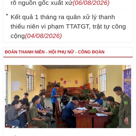
rõ nguồn gốc xuất xứ
(06/08/2026)
Kết quả 1 tháng ra quân xử lý thanh
thiếu niên vi phạm TTATGT, trật tự công
cộng
(04/08/2026)
ĐOÀN THANH NIÊN - HỘI PHỤ NỮ - CÔNG ĐOÀN