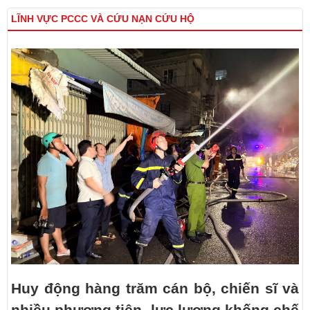
LĨNH VỰC PCCC VÀ CỨU NẠN CỨU HỘ
Huy động hàng trăm cán bộ, chiến sĩ và