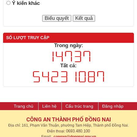
Ý kiến khác
SỐ LƯỢT TRUY CẬP
Trong ngày:
Tất cả:
Trang chủ
Liên hệ
Cấu trúc trang
Đăng nhập
CÔNG AN THÀNH PHỐ ĐỒNG NAI
Địa chỉ: 161, Phạm Văn Thuận, phường Tam Hiệp, Thành phố Đồng Nai.
0693.480.100
Điện thoại:
Email:
congan@dongnai.gov.vn