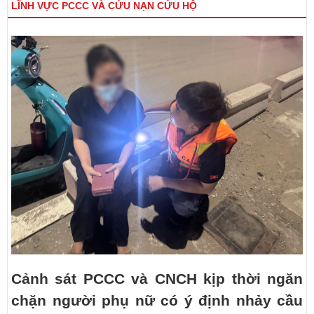
LĨNH VỰC PCCC VÀ CỨU NẠN CỨU HỘ
Cảnh sát PCCC và CNCH kịp thời ngăn
chặn người phụ nữ có ý định nhảy cầu