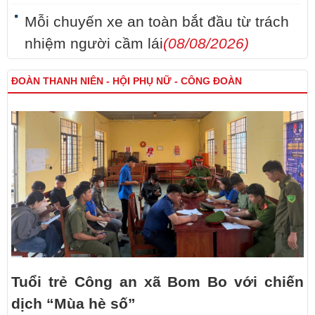
Mỗi chuyến xe an toàn bắt đầu từ trách
nhiệm người cầm lái
(08/08/2026)
ĐOÀN THANH NIÊN - HỘI PHỤ NỮ - CÔNG ĐOÀN
Tuổi trẻ Công an xã Bom Bo với chiến
dịch “Mùa hè số”