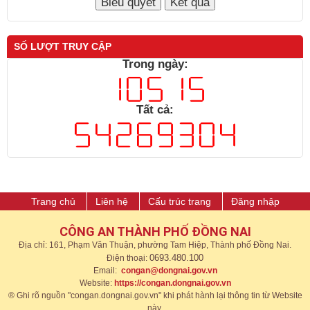
SỐ LƯỢT TRUY CẬP
Trong ngày:
Tất cả:
Trang chủ
Liên hệ
Cấu trúc trang
Đăng nhập
CÔNG AN THÀNH PHỐ ĐỒNG NAI
Địa chỉ: 161, Phạm Văn Thuận, phường Tam Hiệp, Thành phố Đồng Nai.
0693.480.100
Điện thoại:
Email:
congan@dongnai.gov.vn
Website:
https://congan.dongnai.gov.vn​
® Ghi rõ nguồn "congan.dongnai.gov.vn" khi phát hành lại thông tin từ Website
này.​​