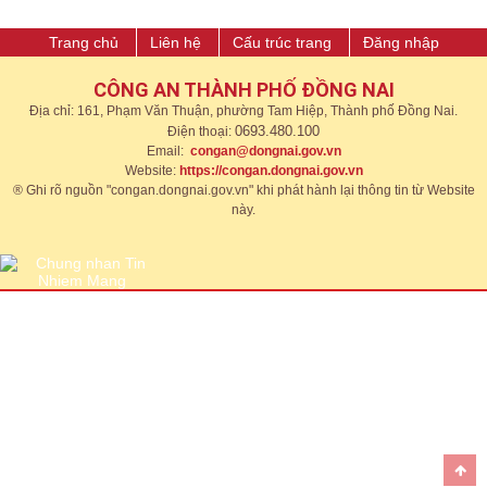
Trang chủ
Liên hệ
Cấu trúc trang
Đăng nhập
CÔNG AN THÀNH PHỐ ĐỒNG NAI
Địa chỉ: 161, Phạm Văn Thuận, phường Tam Hiệp, Thành phố Đồng Nai.
0693.480.100
Điện thoại:
Email:
congan@dongnai.gov.vn
Website:
https://congan.dongnai.gov.vn​
® Ghi rõ nguồn "congan.dongnai.gov.vn" khi phát hành lại thông tin từ Website
này.​​