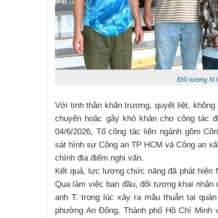
Đối tượng N.
Với tinh thần khẩn trương, quyết liệt, không 
chuyển hoặc gây khó khăn cho công tác đi
04/6/2026, Tổ công tác liên ngành gồm C
sát hình sự Công an TP HCM và Công an xã T
chính địa điểm nghi vấn.
Kết quả, lực lượng chức năng đã phát hiện N
Nguyễn Sinh Dưỡng
Qua làm việc ban đầu, đối tượng khai nhận 
Kim Tuấn
anh T. trong lúc xảy ra mâu thuẫn tại quán
phường An Đông, Thành phố Hồ Chí Minh v