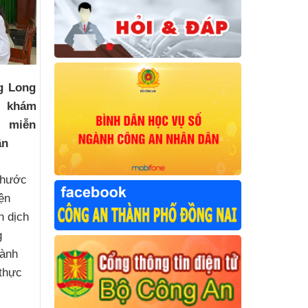
g Long
p khám
c miễn
ân
Phước
ện
n dịch
g
hành
thực