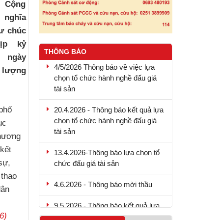
c Cộng
 nghĩa
ư chúc
ịp kỷ
THÔNG BÁO
 ngày
4/5/2026 Thông báo về việc lựa
chọn tổ chức hành nghề đấu giá
c lượng
tài sản
20.4.2026 - Thông báo kết quả lựa
phố
chọn tổ chức hành nghề đấu giá
tài sản
ục
chương
13.4.2026-Thông báo lựa chọn tổ
kết
chức đấu giá tài sản
sự,
4.6.2026 - Thông báo mời thầu
 thao
dân
9.5.2026 - Thông báo kết quả lựa
chọn tổ chức hành nghề đấu giá
6)
tài sản