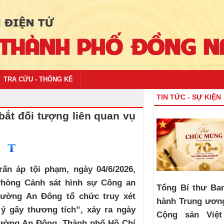
TRA CỨU - THỐNG KÊ
TIN TỨC - SỰ KIỆN
bắt đối tượng liên quan vụ
rấn áp tội phạm, ngày 04/6/2026,
Phòng Cảnh sát hình sự Công an
Tổng Bí thư Ba
ường An Đông tổ chức truy xét
hành Trung ươn
ý gây thương tích”, xảy ra ngày
Cộng sản Việ
 phường An Đông, Thành phố Hồ Chí