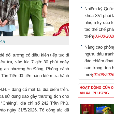
Nhiệm kỳ Quốc
khóa XVI phải l
nhiệm kỳ của k
tạo thể chế phá
triển
(03/08/202
H.H
Nâng cao phòn
Lý Nam Hùng
ngừa, đấu tran
để đối tượng có điều kiện tiếp tục di
đảo chiếm đoạt 
ều tra, vào lúc 7 giờ 30 phút ngày
sản trong tình 
ông an phường An Đông, Phòng cảnh
mới
(01/08/2026
ân Tiến đã tiến hành kiểm tra hành
HOẠT ĐỘNG CỦA 
.H.H đang có mặt tại địa điểm trên.
AN XÃ, PHƯỜNG
đã sử dụng dao gây thương tích cho
Trương Minh Tuấn
 “Chiêng”, địa chỉ số 242 Trần Phú,
ào ngày 31/5/2026. Tổ công tác đã