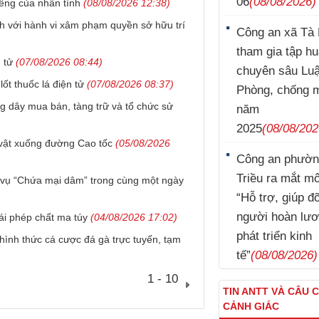
06
(08/08/2026)
iêng của nhân tình
(08/08/2026 12:38)
h với hành vi xâm phạm quyền sở hữu trí
Công an xã Tà 
tham gia tập h
 tử
(07/08/2026 08:44)
chuyên sâu Luậ
ốt thuốc lá điện tử
(07/08/2026 08:37)
Phòng, chống 
ng dây mua bán, tàng trữ và tổ chức sử
năm
2025
(08/08/202
vật xuống đường Cao tốc
(05/08/2026
Công an phườn
Triều ra mắt m
ai vụ “Chứa mại dâm” trong cùng một ngày
“Hỗ trợ, giúp đ
người hoàn lư
ái phép chất ma túy
(04/08/2026 17:02)
phát triển kinh
hình thức cá cược đá gà trực tuyến, tạm
tế”
(08/08/2026)
1 - 10
TIN ANTT VÀ CÂU 
CẢNH GIÁC