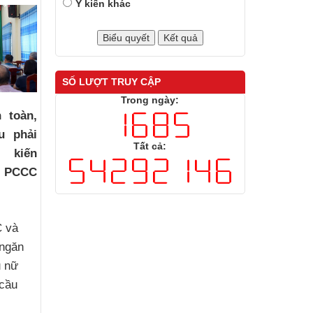
Ý kiến khác
SỐ LƯỢT TRUY CẬP
Trong ngày:
 toàn,
u phải
Tất cả:
ị kiến
ề PCCC
 và
 ngăn
ụ nữ
 cầu