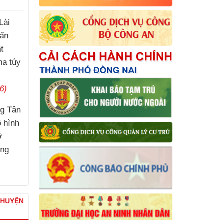
Lài
uấn
t
ma túy
6)
g Tân
ô hình
ỡ
ơng
CHUYỆN