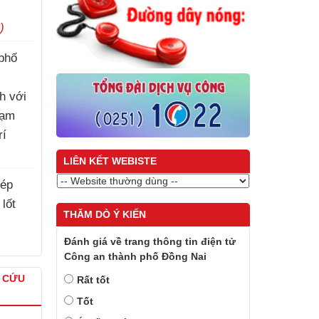
)
phố
h với
hạm
rí
)
LIÊN KẾT WEBISTE
hép
 lốt
THĂM DÒ Ý KIẾN
Đánh giá về trang thông tin điện tử
Công an thành phố Đồng Nai
À CỨU
Rất tốt
Tốt