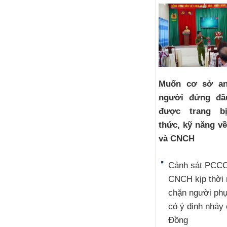
Muốn cơ sở an
người đứng đầ
được trang b
thức, kỹ năng v
và CNCH
Cảnh sát PCCC
CNCH kịp thời
chặn người ph
có ý định nhảy
Đồng