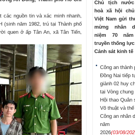
Chủ tịch nướ
hoà xã hội chủ
t các nguồn tin và xác minh nhanh,
Việt Nam gửi th
 (sinh năm 1982, trú tại Thành phố
mừng nhân d
ười quen ở ấp Tân An, xã Tân Tiến,
niệm 70 năm
truyền thống lự
Cảnh sát kinh tế
Công an thành 
Đồng Nai tiếp t
giành 02 huy 
tại Vòng chung 
Hội thao Quân 
Võ thuật và thể
Công an nhân 
năm
2026
(03/08/202