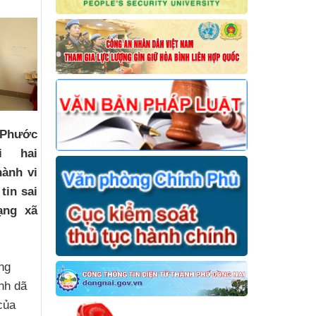
 Phước
i hai
ành vi
tin sai
ạng xã
ng
ành dã
của