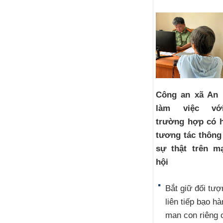
Công an xã An
làm việc vớ
trường hợp có h
tương tác thông 
sự thật trên m
hội
Bắt giữ đối tượ
liên tiếp bạo h
man con riêng 