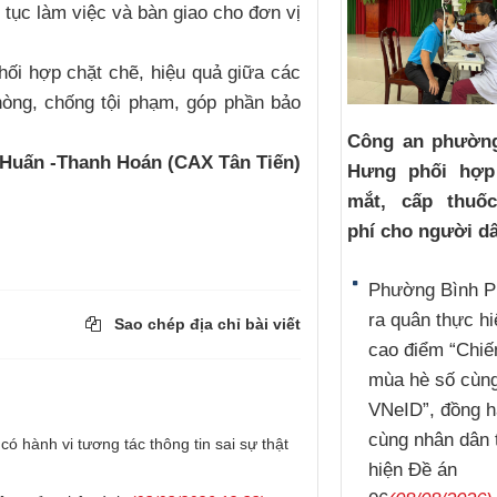
p tục làm việc và bàn giao cho đơn vị
phối hợp chặt chẽ, hiệu quả giữa các
hòng, chống tội phạm, góp phần bảo
Công an phườn
Huấn -Thanh Hoán (CAX Tân Tiến)
Hưng phối hợ
mắt, cấp thuố
phí cho người d
Phường Bình 
ra quân thực hi
Sao chép địa chỉ bài viết
cao điểm “Chiế
mùa hè số cùn
VNeID”, đồng 
cùng nhân dân 
ó hành vi tương tác thông tin sai sự thật
hiện Đề án