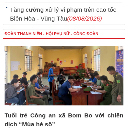
Tăng cường xử lý vi phạm trên cao tốc
Biên Hòa - Vũng Tàu
(08/08/2026)
ĐOÀN THANH NIÊN - HỘI PHỤ NỮ - CÔNG ĐOÀN
Tuổi trẻ Công an xã Bom Bo với chiến
dịch “Mùa hè số”