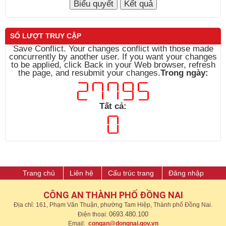
SỐ LƯỢT TRUY CẬP
Save Conflict. Your changes conflict with those made
concurrently by another user. If you want your changes
to be applied, click Back in your Web browser, refresh
the page, and resubmit your changes.
Trong ngày:
Tất cả:
Trang chủ
Liên hệ
Cấu trúc trang
Đăng nhập
CÔNG AN THÀNH PHỐ ĐỒNG NAI
Địa chỉ: 161, Phạm Văn Thuận, phường Tam Hiệp, Thành phố Đồng Nai.
0693.480.100
Điện thoại:
Email:
congan@dongnai.gov.vn