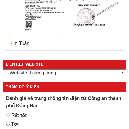
T
LIÊN KẾT WEBISTE
THĂM DÒ Ý KIẾN
Đánh giá về trang thông tin điện tử Công an thành
phố Đồng Nai
Rất tốt
Tốt