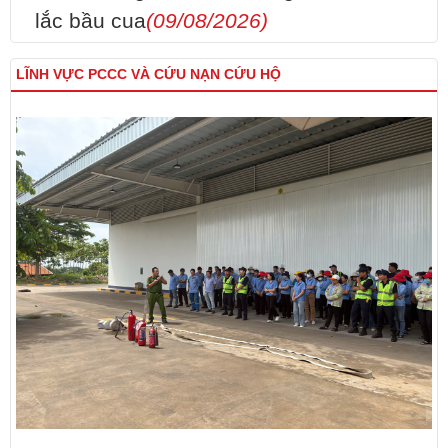
lắc bầu cua
(09/08/2026)
LĨNH VỰC PCCC VÀ CỨU NẠN CỨU HỘ