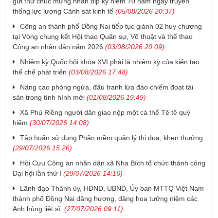
gửi thư chúc mừng nhân dịp kỷ niệm 70 năm ngày truyền
thống lực lượng Cảnh sát kinh tế
(05/08/2026 20:37)
Công an thành phố Đồng Nai tiếp tục giành 02 huy chương
tại Vòng chung kết Hội thao Quân sự, Võ thuật và thể thao
Công an nhân dân năm 2026
(03/08/2026 20:09)
Nhiệm kỳ Quốc hội khóa XVI phải là nhiệm kỳ của kiến tạo
thể chế phát triển
(03/08/2026 17:48)
Nâng cao phòng ngừa, đấu tranh lừa đảo chiếm đoạt tài
sản trong tình hình mới
(01/08/2026 19:49)
Xã Phú Riềng người dân giao nộp một cá thể Tê tê quý
hiếm
(30/07/2026 14:08)
Tập huấn sử dụng Phần mềm quản lý thi đua, khen thưởng
(29/07/2026 15:26)
Hội Cựu Công an nhân dân xã Nha Bích tổ chức thành công
Đại hội lần thứ I
(29/07/2026 14:16)
Lãnh đạo Thành ủy, HĐND, UBND, Ủy ban MTTQ Việt Nam
thành phố Đồng Nai dâng hương, dâng hoa tưởng niệm các
Anh hùng liệt sĩ.
(27/07/2026 09:11)