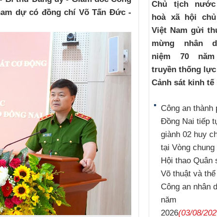
Chủ tịch nướ
ham dự có đồng chí Võ Tấn Đức -
hoà xã hội chủ
Việt Nam gửi th
mừng nhân d
niệm 70 năm
truyền thống lự
Cảnh sát kinh tế
Công an thành 
Đồng Nai tiếp t
giành 02 huy 
tại Vòng chung 
Hội thao Quân 
Võ thuật và thể
Công an nhân 
năm
2026
(03/08/202