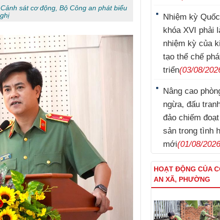
Cảnh sát cơ động, Bộ Công an phát biểu
ghị
Nhiệm kỳ Quốc
khóa XVI phải l
nhiệm kỳ của k
tạo thể chế phá
triển
(03/08/202
Nâng cao phòn
Lý Nam Hùng
ngừa, đấu tran
đảo chiếm đoạt 
sản trong tình 
mới
(01/08/2026
HOẠT ĐỘNG CỦA 
AN XÃ, PHƯỜNG
Kim Tuấn