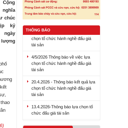
c Cộng
 nghĩa
ư chúc
9.5.2026 - Thông báo kết quả lựa
ịp kỷ
THÔNG BÁO
chọn tổ chức hành nghề đấu giá
 ngày
tài sản
c lượng
4/5/2026 Thông báo về việc lựa
chọn tổ chức hành nghề đấu giá
tài sản
phố
ục
20.4.2026 - Thông báo kết quả lựa
chương
chọn tổ chức hành nghề đấu giá
kết
tài sản
sự,
13.4.2026-Thông báo lựa chọn tổ
 thao
chức đấu giá tài sản
dân
4.6.2026 - Thông báo mời thầu
6)