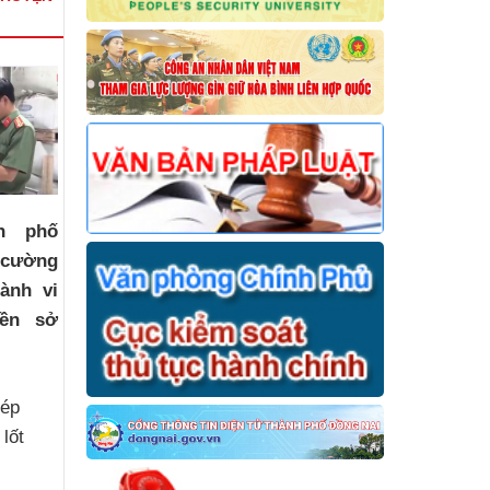
h phố
 cường
ành vi
ền sở
hép
 lốt