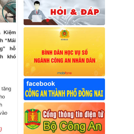
a Kiệm
nh “Mái
ng” hỗ
nh khó
c
 tặng
ho
h
vào
)