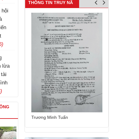
THÔNG TIN TRUY NÃ
 hội
à
iến
t
6)
g
h lừa
tài
hình
)
CÔNG
Nguyễn Thái C
Trương Minh Tuấn