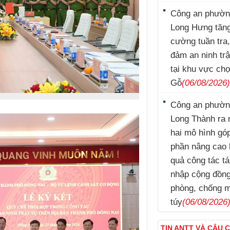
Công an phườ
Long Hưng tăn
cường tuần tra
đảm an ninh trậ
tại khu vực ch
Gỗ
(06/08/2026
Công an phườ
Long Thành ra 
hai mô hình gó
phần nâng cao 
quả công tác tá
nhập cộng đồn
phòng, chống 
túy
(06/08/2026
TIN ANTT VÀ CÂU 