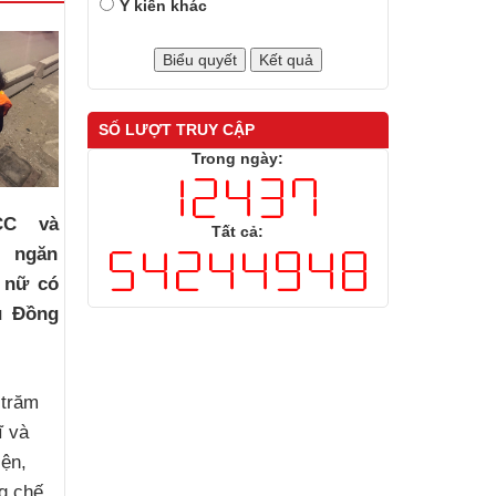
Ý kiến khác
SỐ LƯỢT TRUY CẬP
Trong ngày:
CC và
Tất cả:
i ngăn
 nữ có
u Đồng
 trăm
ĩ và
iện,
g chế