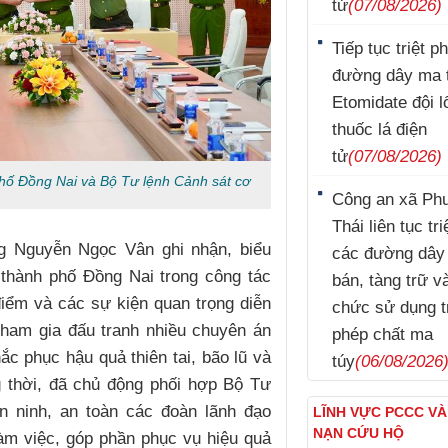
tử
(07/08/2026)
Tiếp tục triệt p
đường dây ma 
Etomidate đội l
thuốc lá điện
tử
(07/08/2026)
phố Đồng Nai và Bộ Tư lệnh Cảnh sát cơ
Công an xã Ph
Thái liên tục tr
ớng Nguyễn Ngọc Vân ghi nhận, biểu
các đường dây
thành phố Đồng Nai trong công tác
bán, tàng trữ v
iểm và các sự kiện quan trọng diễn
chức sử dụng t
tham gia đấu tranh nhiều chuyên án
phép chất ma
c phục hậu quả thiên tai, bão lũ và
túy
(06/08/2026
g thời, đã chủ động phối hợp Bộ Tư
n ninh, an toàn các đoàn lãnh đạo
LĨNH VỰC PCCC V
NẠN CỨU HỘ
àm việc, góp phần phục vụ hiệu quả