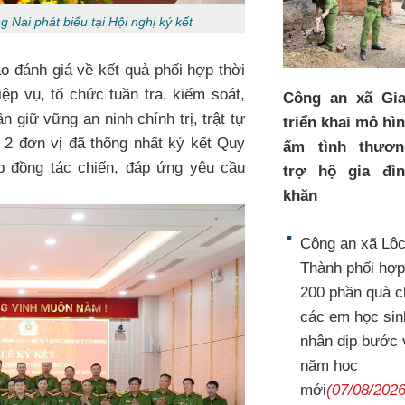
Nai phát biểu tại Hội nghị ký kết
o đánh giá về kết quả phối hợp thời
iệp vụ, tổ chức tuần tra, kiểm soát,
Công an xã Gi
 giữ vững an ninh chính trị, trật tự
triển khai mô hì
, 2 đơn vị đã thống nhất ký kết Quy
ấm tình thươ
p đồng tác chiến, đáp ứng yêu cầu
trợ hộ gia đì
khăn
Công an xã Lộ
Thành phối hợp
200 phần quà c
các em học sin
nhân dịp bước 
năm học
mới
(07/08/2026