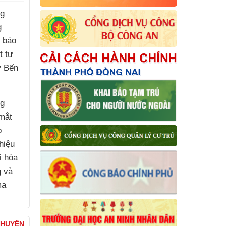
ng
g
, bảo
t tự
ợ Bến
)
ng
mắt
p
hiệu
i hòa
g và
ma
)
CHUYỆN