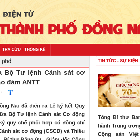
TRA CỨU - THỐNG KÊ
h phố
TIN TỨC - SỰ KIỆN
à Bộ Tư lệnh Cảnh sát cơ
bảo đảm ANTT
ồng Nai đã diễn ra Lễ ký kết Quy
giữa Bộ Tư lệnh Cảnh sát Cơ động
Tổng Bí thư Ba
ký quy chế phối hợp có đồng chí
hành Trung ươn
Cảnh sát cơ động (CSCĐ) và Thiếu
Cộng sản Việ
 Bí thư Đảng ủy - Giám đốc Công