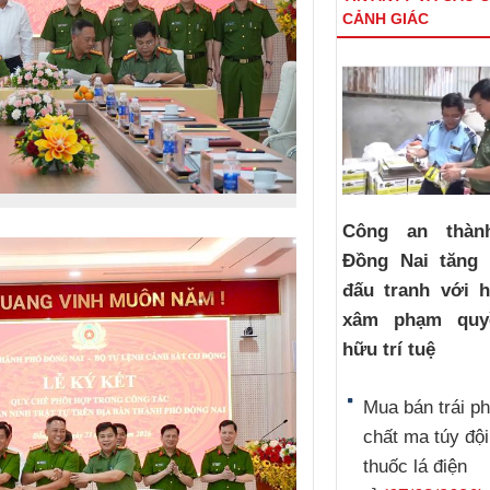
CẢNH GIÁC
Công an thàn
Đồng Nai tăng
đấu tranh với h
xâm phạm quy
hữu trí tuệ
Mua bán trái p
chất ma túy đội
thuốc lá điện