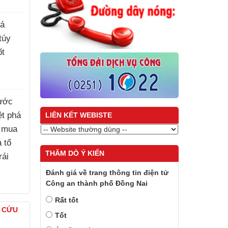
há
túy
ốt
ước
iệt phá
LIÊN KẾT WEBISTE
 mua
à tổ
THĂM DÒ Ý KIẾN
rái
Đánh giá về trang thông tin điện tử
Công an thành phố Đồng Nai
)
Rất tốt
À CỨU
Tốt