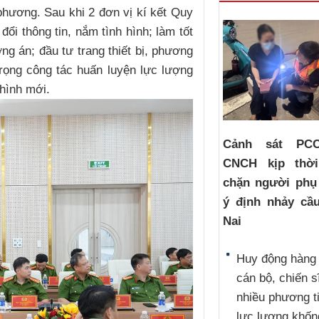
 phương. Sau khi 2 đơn vị kí kết Quy
ổi thông tin, nắm tình hình; làm tốt
ng án; đầu tư trang thiết bị, phương
rọng công tác huấn luyện lực lượng
 hình mới.
Cảnh sát PC
CNCH kịp thờ
chặn người phụ
ý định nhảy cầ
Nai
Huy động hàng
cán bộ, chiến s
nhiều phương t
lực lượng khốn