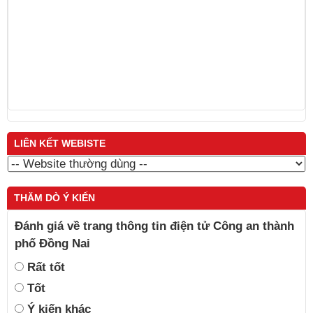
N
Trương Minh Tuấn
LIÊN KẾT WEBISTE
THĂM DÒ Ý KIẾN
Đánh giá về trang thông tin điện tử Công an thành
phố Đồng Nai
Rất tốt
Tốt
Ý kiến khác