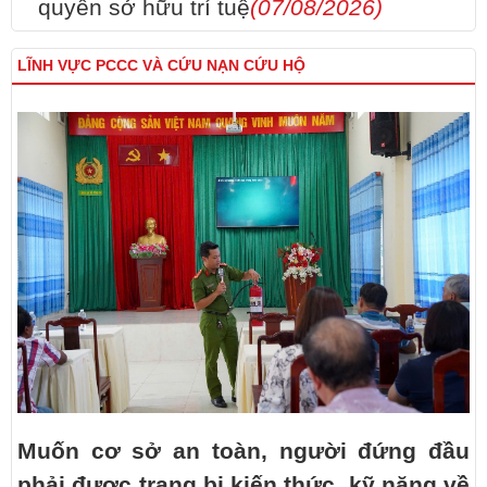
quyền sở hữu trí tuệ
(07/08/2026)
LĨNH VỰC PCCC VÀ CỨU NẠN CỨU HỘ
Muốn cơ sở an toàn, người đứng đầu
phải được trang bị kiến thức, kỹ năng về