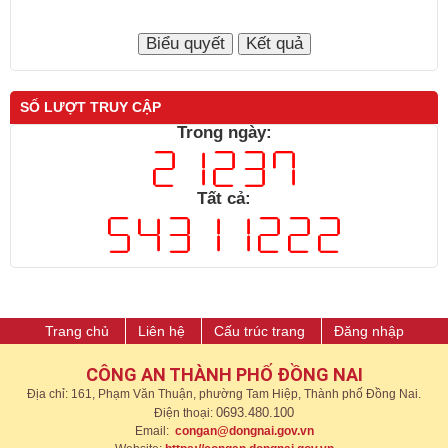
SỐ LƯỢT TRUY CẬP
Trong ngày:
Tất cả:
Trang chủ
Liên hệ
Cấu trúc trang
Đăng nhập
CÔNG AN THÀNH PHỐ ĐỒNG NAI
Địa chỉ: 161, Phạm Văn Thuận, phường Tam Hiệp, Thành phố Đồng Nai.
0693.480.100
Điện thoại:
Email:
congan@dongnai.gov.vn