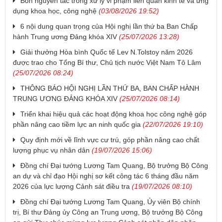
Bốn nguyên tắc trong xử lý vi phạm liên quan kinh tế và ứng
dụng khoa học, công nghệ
(03/08/2026 19:52)
6 nội dung quan trọng của Hội nghị lần thứ ba Ban Chấp
hành Trung ương Đảng khóa XIV
(25/07/2026 13:28)
Giải thưởng Hòa bình Quốc tế Lev N.Tolstoy năm 2026
được trao cho Tổng Bí thư, Chủ tịch nước Việt Nam Tô Lâm
(25/07/2026 08:24)
THÔNG BÁO HỘI NGHỊ LẦN THỨ BA, BAN CHẤP HÀNH
TRUNG ƯƠNG ĐẢNG KHÓA XIV
(25/07/2026 08:14)
Triển khai hiệu quả các hoạt động khoa học công nghệ góp
phần nâng cao tiềm lực an ninh quốc gia
(22/07/2026 19:10)
Quy định mới về lĩnh vực cư trú, góp phần nâng cao chất
lượng phục vụ nhân dân
(19/07/2026 15:06)
Đồng chí Đại tướng Lương Tam Quang, Bộ trưởng Bộ Công
an dự và chỉ đạo Hội nghị sơ kết công tác 6 tháng đầu năm
2026 của lực lượng Cảnh sát điều tra
(19/07/2026 08:10)
Đồng chí Đại tướng Lương Tam Quang, Ủy viên Bộ chính
trị, Bí thư Đảng ủy Công an Trung ương, Bộ trưởng Bộ Công