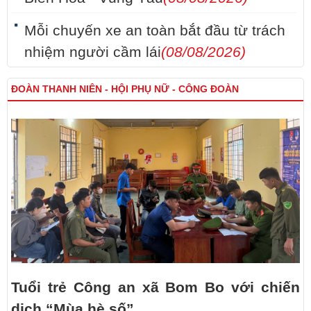
Mỗi chuyến xe an toàn bắt đầu từ trách
nhiệm người cầm lái
(08/08/2026)
ĐOÀN THANH NIÊN - HỘI PHỤ NỮ - CÔNG ĐOÀN
Tuổi trẻ Công an xã Bom Bo với chiến
dịch “Mùa hè số”