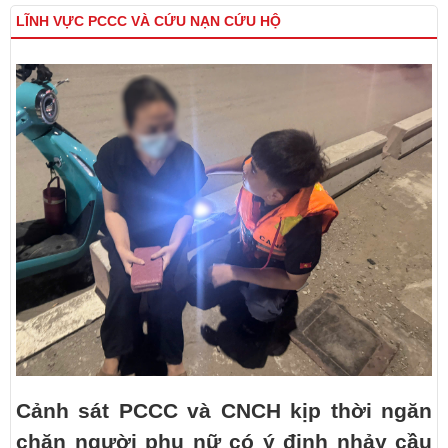
LĨNH VỰC PCCC VÀ CỨU NẠN CỨU HỘ
Cảnh sát PCCC và CNCH kịp thời ngăn
chặn người phụ nữ có ý định nhảy cầu