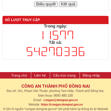
SỐ LƯỢT TRUY CẬP
Trong ngày:
Tất cả:
Trang chủ
Liên hệ
Cấu trúc trang
Đăng nhập
CÔNG AN THÀNH PHỐ ĐỒNG NAI
Địa chỉ: 161, Phạm Văn Thuận, phường Tam Hiệp, Thành phố Đồng Nai.
0693.480.100
Điện thoại:
Email:
congan@dongnai.gov.vn
Website:
https://congan.dongnai.gov.vn​
® Ghi rõ nguồn "congan.dongnai.gov.vn" khi phát hành lại thông tin từ Website