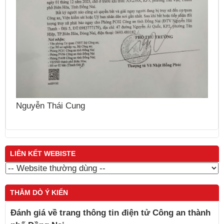
Nguyễn Sinh Dưỡng
K
LIÊN KẾT WEBISTE
THĂM DÒ Ý KIẾN
Đánh giá về trang thông tin điện tử Công an thành