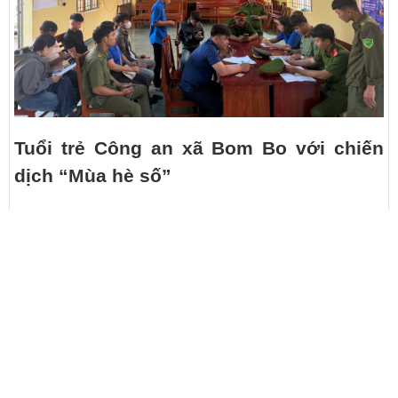
Tuổi trẻ Công an xã Bom Bo với chiến
dịch “Mùa hè số”
Chi Đoàn Công an xã Xuân Đông:
Nghiêm túc học tập, quán triệt Nghị
quyết Đại hội Đoàn toàn quốc lần thứ
XIII
(03/08/2026)
Tuổi trẻ Công an xã Bù Gia Mập xung
kích trong chuỗi hoạt động hè hướng về