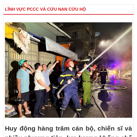
LĨNH VỰC PCCC VÀ CỨU NẠN CỨU HỘ
Huy động hàng trăm cán bộ, chiến sĩ và