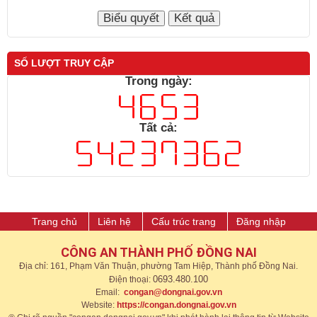
SỐ LƯỢT TRUY CẬP
Trong ngày:
Tất cả:
Trang chủ
Liên hệ
Cấu trúc trang
Đăng nhập
CÔNG AN THÀNH PHỐ ĐỒNG NAI
Địa chỉ: 161, Phạm Văn Thuận, phường Tam Hiệp, Thành phố Đồng Nai.
0693.480.100
Điện thoại:
Email:
congan@dongnai.gov.vn
Website:
https://congan.dongnai.gov.vn​