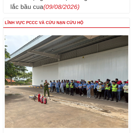
lắc bầu cua
(09/08/2026)
LĨNH VỰC PCCC VÀ CỨU NẠN CỨU HỘ