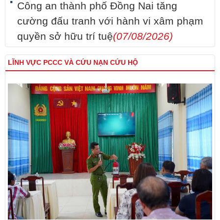
Công an thành phố Đồng Nai tăng
cường đấu tranh với hành vi xâm phạm
quyền sở hữu trí tuệ
(07/08/2026)
LĨNH VỰC PCCC VÀ CỨU NẠN CỨU HỘ