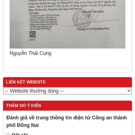
Nguyễn Sinh Dưỡng
K
LIÊN KẾT WEBISTE
THĂM DÒ Ý KIẾN
Đánh giá về trang thông tin điện tử Công an thành
phố Đồng Nai