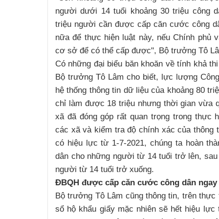
người dưới 14 tuổi khoảng 30 triệu công d
triệu người cần được cấp căn cước công dâ
nữa để thực hiện luật này, nếu Chính phủ v
cơ sở để có thể cấp được", Bộ trưởng Tô L
Có những đại biểu băn khoăn về tính khả thi
Bộ trưởng Tô Lâm cho biết, lực lượng Công
hệ thống thông tin dữ liệu của khoảng 80 tr
chỉ làm được 18 triệu nhưng thời gian vừa 
xã đã đóng góp rất quan trọng trong thực 
các xã và kiểm tra độ chính xác của thông t
có hiệu lực từ 1-7-2021, chúng ta hoàn t
dân cho những người từ 14 tuổi trở lên, sau
người từ 14 tuổi trở xuống.
ĐBQH được cấp căn cước công dân ngay
Bộ trưởng Tô Lâm cũng thông tin, trên thực 
sổ hộ khẩu giấy mặc nhiên sẽ hết hiệu lực 