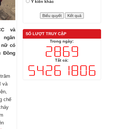
Ý kiến khác
CC và
SỐ LƯỢT TRUY CẬP
i ngăn
Trong ngày:
 nữ có
u Đồng
Tất cả:
 trăm
ĩ và
iện,
g chế
cháy
âm
ên