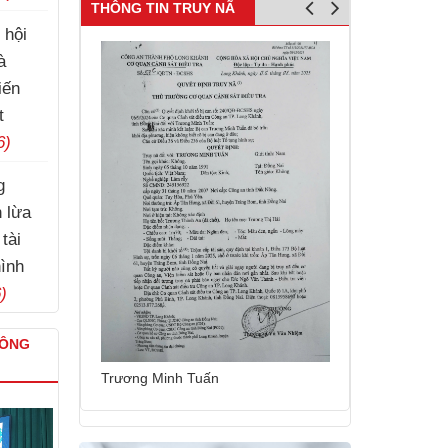
THÔNG TIN TRUY NÃ
 hội
à
iến
t
6)
g
h lừa
tài
hình
)
CÔNG
Nguyễn Thái C
Trương Minh Tuấn