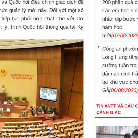
và Quốc hội điều chỉnh giao dịch để
200 phần quà c
hức quản lý mới này. Đối với một số
các em học sin
 tiếp tục phối hợp chặt chẽ với Cơ
nhân dịp bước 
 lý, trình Quốc hội thông qua tại Kỳ
năm học
mới
(07/08/2026
Công an phườ
Long Hưng tăn
cường tuần tra
đảm an ninh trậ
tại khu vực ch
Gỗ
(06/08/2026
TIN ANTT VÀ CÂU 
CẢNH GIÁC