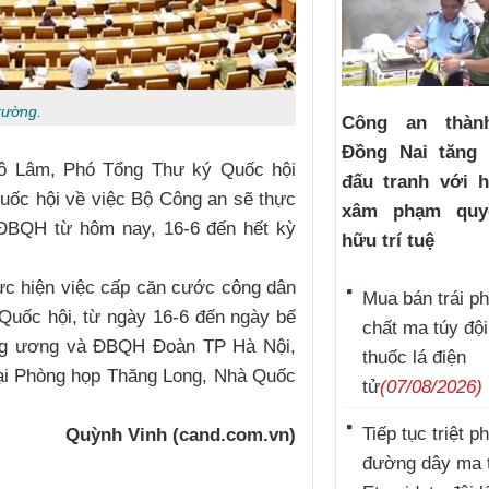
rường.
Công an thàn
Đồng Nai tăng
Tô Lâm, Phó Tổng Thư ký Quốc hội
đấu tranh với h
uốc hội về việc Bộ Công an sẽ thực
xâm phạm quy
 ĐBQH từ hôm nay, 16-6 đến hết kỳ
hữu trí tuệ
ực hiện việc cấp căn cước công dân
Mua bán trái p
a Quốc hội, từ ngày 16-6 đến ngày bế
chất ma túy đội
rung ương và ĐBQH Đoàn TP Hà Nội,
thuốc lá điện
tại Phòng họp Thăng Long, Nhà Quốc
tử
(07/08/2026)
Tiếp tục triệt p
Quỳnh Vinh (cand.com.vn)
đường dây ma 