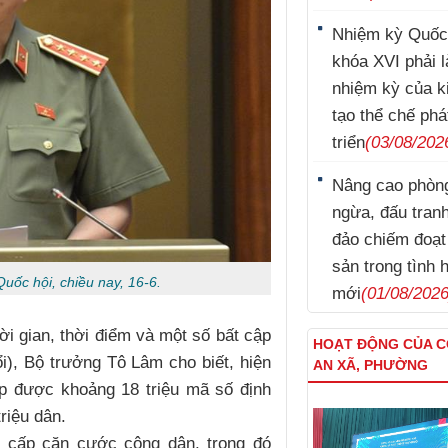
Nhiệm kỳ Quốc
khóa XVI phải l
nhiệm kỳ của k
tạo thể chế phá
triển
(03/08/202
Nâng cao phòn
Lý Nam Hùng
ngừa, đấu tran
đảo chiếm đoạt 
sản trong tình 
uốc hội, chiều nay, 16-6.
mới
(01/08/2026
hời gian, thời điểm và một số bất cập
HOẠT ĐỘNG CỦA 
ổi), Bộ trưởng Tô Lâm cho biết, hiện
AN XÃ, PHƯỜNG
Kim Tuấn
p được khoảng 18 triệu mã số định
riệu dân.
 cấp căn cước công dân, trong đó