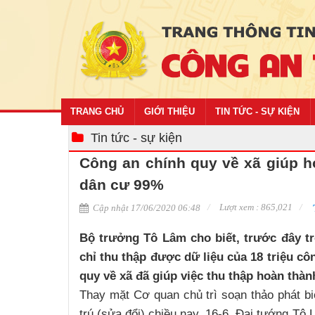
TRANG CHỦ
GIỚI THIỆU
TIN TỨC - SỰ KIỆN
Tin tức - sự kiện
Công an chính quy về xã giúp h
dân cư 99%
Lượt xem : 865,021
Cập nhật 17/06/2020 06:48
Bộ trưởng Tô Lâm cho biết, trước đây 
chỉ thu thập được dữ liệu của 18 triệu c
quy về xã đã giúp việc thu thập hoàn thàn
Thay mặt Cơ quan chủ trì soạn thảo phát bi
trú (sửa đổi) chiều nay, 16-6, Đại tướng Tô 