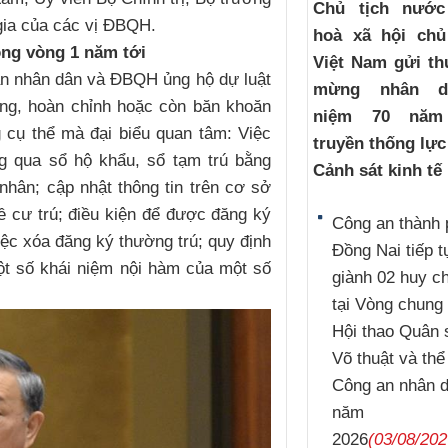
Chủ tịch nướ
gia của các vị ĐBQH.
hoà xã hội chủ
ong vòng 1 năm tới
Việt Nam gửi th
ận nhân dân và ĐBQH ủng hộ dự luật
mừng nhân d
ng, hoàn chỉnh hoặc còn băn khoăn
niệm 70 năm
g cụ thể mà đại biểu quan tâm: Việc
truyền thống lự
g qua sổ hộ khẩu, sổ tạm trú bằng
Cảnh sát kinh tế
hân; cập nhật thông tin trên cơ sở
ề cư trú; điều kiện để được đăng ký
Công an thành 
ệc xóa đăng ký thường trú; quy định
Đồng Nai tiếp t
một số khái niệm nội hàm của một số
giành 02 huy 
tại Vòng chung 
Hội thao Quân 
Võ thuật và thể
Công an nhân 
năm
2026
(03/08/202