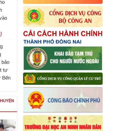
ho
h
vào
)
ng
g
, bảo
t tự
ợ Bến
)
CHUYỆN