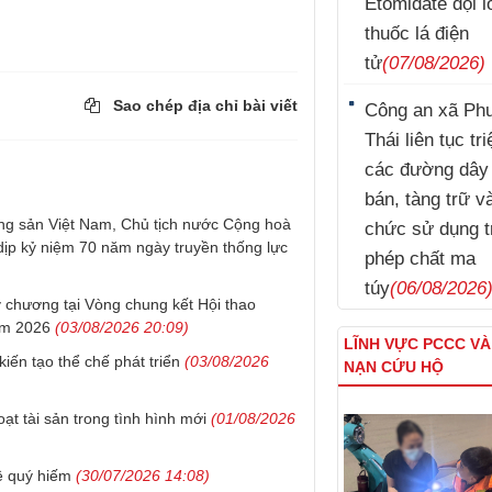
Etomidate đội l
thuốc lá điện
tử
(07/08/2026)
Sao chép địa chỉ bài viết
Công an xã Ph
Thái liên tục tr
các đường dây
bán, tàng trữ v
g sản Việt Nam, Chủ tịch nước Cộng hoà
chức sử dụng t
dịp kỷ niệm 70 năm ngày truyền thống lực
phép chất ma
túy
(06/08/2026
 chương tại Vòng chung kết Hội thao
ăm 2026
(03/08/2026 20:09)
LĨNH VỰC PCCC V
iến tạo thể chế phát triển
(03/08/2026
NẠN CỨU HỘ
t tài sản trong tình hình mới
(01/08/2026
ê quý hiếm
(30/07/2026 14:08)