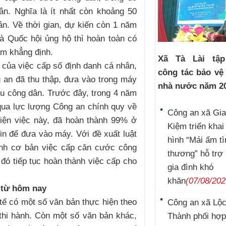
ân. Nghĩa là ít nhất còn khoảng 50
n. Về thời gian, dự kiến còn 1 năm
à Quốc hội ủng hộ thì hoàn toàn có
âm khẳng định.
Xã Tà Lài tậ
 của việc cấp số định danh cá nhân,
công tác bảo vệ
 an đã thu thập, đưa vào trong máy
nhà nước năm 2
iệu công dân. Trước đây, trong 4 năm
qua lực lượng Công an chính quy về
Công an xã Gi
hiện việc này, đã hoàn thành 99% ở
Kiệm triển kha
in để đưa vào máy. Với đề xuất luật
hình “Mái ấm tì
hành cơ bản việc cấp căn cước công
thương” hỗ trợ
 đó tiếp tục hoàn thành việc cấp cho
gia đình khó
khăn
(07/08/202
 từ hôm nay
tế có một số văn bản thực hiện theo
Công an xã Lộ
thi hành. Còn một số văn bản khác,
Thành phối hợp