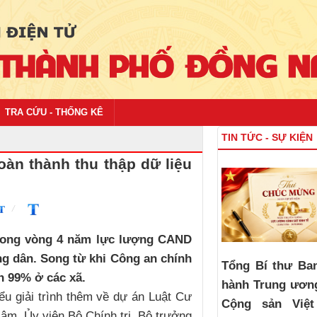
TRA CỨU - THỐNG KÊ
TIN TỨC - SỰ KIỆN
oàn thành thu thập dữ liệu
trong vòng 4 năm lực lượng CAND
ông dân. Song từ khi Công an chính
Tổng Bí thư Ba
h 99% ở các xã.
hành Trung ươn
ểu giải trình thêm về dự án Luật Cư
Cộng sản Việ
Lâm, Ủy viên Bộ Chính trị, Bộ trưởng