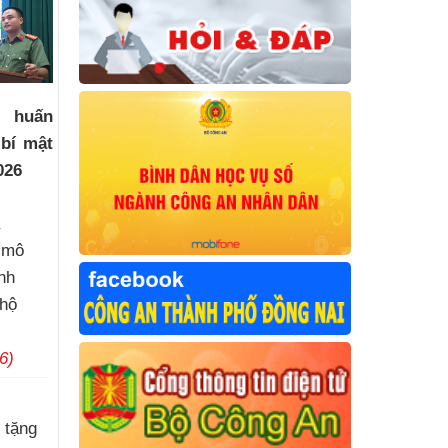
p huấn
 bí mật
026
a
i mô
nh
 hộ
6)
c
 tặng