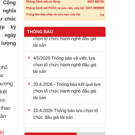
c Cộng
 nghĩa
ư chúc
ịp kỷ
9.5.2026 - Thông báo kết quả lựa
THÔNG BÁO
chọn tổ chức hành nghề đấu giá
 ngày
tài sản
c lượng
4/5/2026 Thông báo về việc lựa
chọn tổ chức hành nghề đấu giá
tài sản
phố
ục
20.4.2026 - Thông báo kết quả lựa
chương
chọn tổ chức hành nghề đấu giá
kết
tài sản
sự,
13.4.2026-Thông báo lựa chọn tổ
 thao
chức đấu giá tài sản
dân
4.6.2026 - Thông báo mời thầu
6)