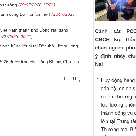
en thưởng
(29/07/2026 15:26)
nh công Đại hội lần thứ I
(29/07/2026
iệt Nam thành phố Đồng Nai dâng
Cảnh sát PC
7/07/2026 09:11)
CNCH kịp thờ
anh hùng liệt sĩ tại Đền thờ Liệt sĩ Long
chặn người phụ
ý định nhảy cầ
026 được trao cho Tổng Bí thư, Chủ tịch
Nai
1 - 10
Huy động hàng
cán bộ, chiến s
nhiều phương t
lực lượng khốn
thành công vụ 
lớn tại Trung t
Thương mại Bi