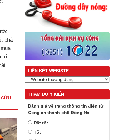
ốt
ước
iệt phá
 mua
à tổ
rái
LIÊN KẾT WEBISTE
)
THĂM DÒ Ý KIẾN
À CỨU
Đánh giá về trang thông tin điện tử
Công an thành phố Đồng Nai
Rất tốt
Tốt