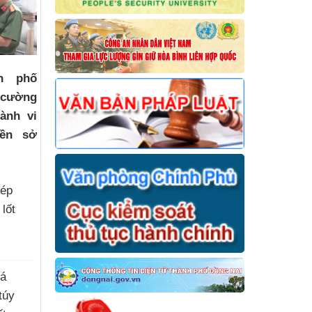
h phố
 cường
ành vi
ền sở
hép
 lốt
há
túy