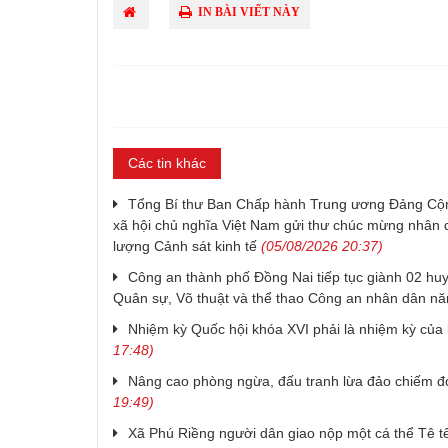
IN BÀI VIẾT NÀY
Các tin khác
Tổng Bí thư Ban Chấp hành Trung ương Đảng Cộn
xã hội chủ nghĩa Việt Nam gửi thư chúc mừng nhân 
lượng Cảnh sát kinh tế
(05/08/2026 20:37)
Công an thành phố Đồng Nai tiếp tục giành 02 huy
Quân sự, Võ thuật và thể thao Công an nhân dân n
Nhiệm kỳ Quốc hội khóa XVI phải là nhiệm kỳ của k
17:48)
Nâng cao phòng ngừa, đấu tranh lừa đảo chiếm đoạ
19:49)
Xã Phú Riềng người dân giao nộp một cá thể Tê t