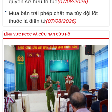
quyền sở hữu trí tuệ
(07/08/2026)
Mua bán trái phép chất ma túy đội lốt
thuốc lá điện tử
(07/08/2026)
LĨNH VỰC PCCC VÀ CỨU NẠN CỨU HỘ