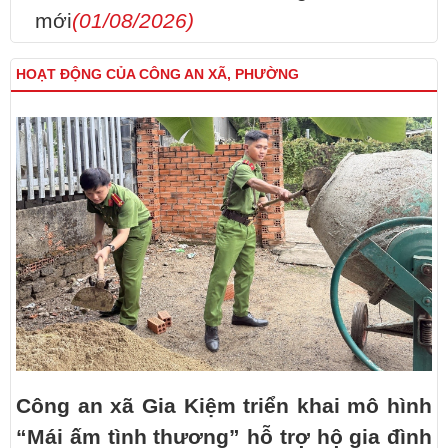
mới
(01/08/2026)
HOẠT ĐỘNG CỦA CÔNG AN XÃ, PHƯỜNG
Công an xã Gia Kiệm triển khai mô hình
“Mái ấm tình thương” hỗ trợ hộ gia đình