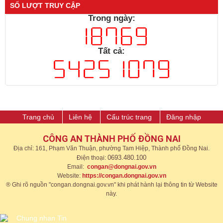
SỐ LƯỢT TRUY CẬP
Trong ngày:
Tất cả:
Trang chủ
Liên hệ
Cấu trúc trang
Đăng nhập
CÔNG AN THÀNH PHỐ ĐỒNG NAI
Địa chỉ: 161, Phạm Văn Thuận, phường Tam Hiệp, Thành phố Đồng Nai.
0693.480.100
Điện thoại:
Email:
congan@dongnai.gov.vn
Website:
https://congan.dongnai.gov.vn​
® Ghi rõ nguồn "congan.dongnai.gov.vn" khi phát hành lại thông tin từ Website
này.​​