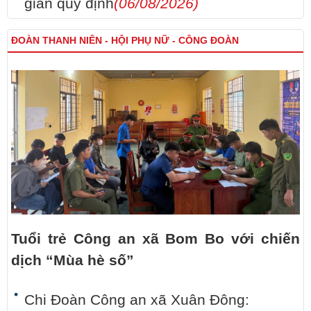
gian quy định
(06/08/2026)
ĐOÀN THANH NIÊN - HỘI PHỤ NỮ - CÔNG ĐOÀN
Tuổi trẻ Công an xã Bom Bo với chiến
dịch “Mùa hè số”
Chi Đoàn Công an xã Xuân Đông: