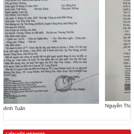
N
Nguyễn Thái Cung