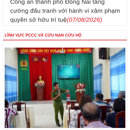
Công an thành phố Đồng Nai tăng
cường đấu tranh với hành vi xâm phạm
quyền sở hữu trí tuệ
(07/08/2026)
LĨNH VỰC PCCC VÀ CỨU NẠN CỨU HỘ